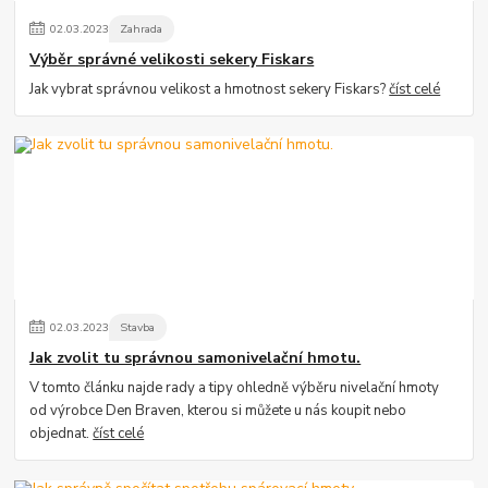
02
.
03
.
2023
Zahrada
Výběr správné velikosti sekery Fiskars
Jak vybrat správnou velikost a hmotnost sekery Fiskars?
číst celé
02
.
03
.
2023
Stavba
Jak zvolit tu správnou samonivelační hmotu.
V tomto článku najde rady a tipy ohledně výběru nivelační hmoty
od výrobce Den Braven, kterou si můžete u nás koupit nebo
objednat.
číst celé