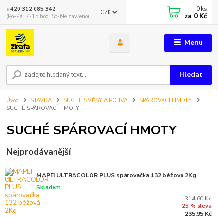
0
ks
+420 312 685 342
CZK
za
0 Kč
(Po-Pá, 7-16 hod. So-Ne zavřeno)
Menu
Hledat
Úvod
STAVBA
SUCHÉ SMĚSY A POJIVA
SPÁROVACÍ HMOTY
SUCHÉ SPÁROVACÍ HMOTY
SUCHÉ SPÁROVACÍ HMOTY
Nejprodávanější
MAPEI ULTRACOLOR PLUS spárovačka 132 béžová 2Kg
1.
Skladem
314,60 Kč
25 % sleva
235,95 Kč