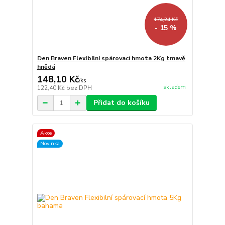
174,24 Kč
- 15 %
Den Braven Flexibilní spárovací hmota 2Kg tmavě
hnědá
148,10 Kč
/
ks
skladem
122,40 Kč
bez DPH
Přidat do košíku
Akce
Novinka