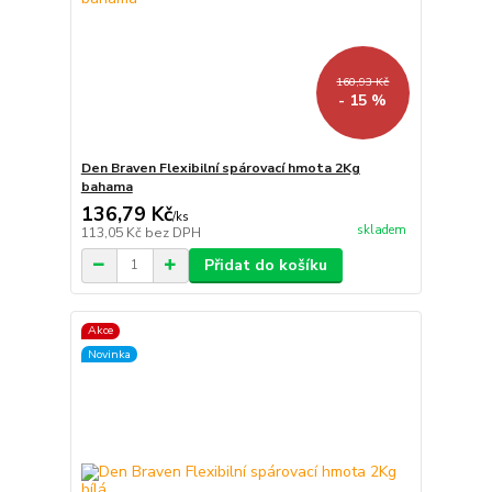
160,93 Kč
- 15 %
Den Braven Flexibilní spárovací hmota 2Kg
bahama
136,79 Kč
/
ks
skladem
113,05 Kč
bez DPH
Přidat do košíku
Akce
Novinka