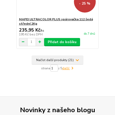
- 25 %
MAPEI ULTRACOLOR PLUS spárovačka 112 šedá
střední 2Kg
235,95 Kč
/
ks
do 7 dnů
195 Kč
bez DPH
Přidat do košíku
Načíst další produkty (21)
strana
z 5
další
Novinky z našeho blogu