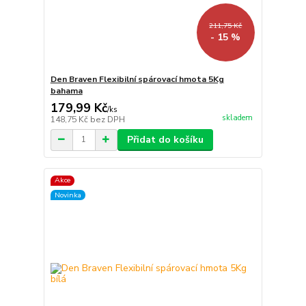
211,75 Kč
- 15 %
Den Braven Flexibilní spárovací hmota 5Kg
bahama
179,99 Kč
/
ks
skladem
148,75 Kč
bez DPH
Přidat do košíku
Akce
Novinka