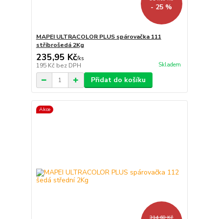
- 25 %
MAPEI ULTRACOLOR PLUS spárovačka 111
stříbrošedá 2Kg
235,95 Kč
/
ks
Skladem
195 Kč
bez DPH
Přidat do košíku
Akce
314,60 Kč