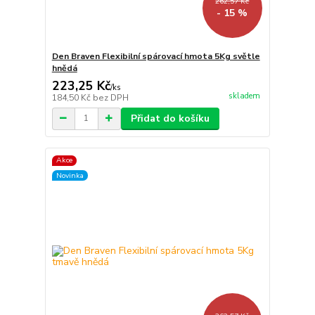
262,57 Kč
- 15 %
Den Braven Flexibilní spárovací hmota 5Kg světle
hnědá
223,25 Kč
/
ks
skladem
184,50 Kč
bez DPH
Přidat do košíku
Akce
Novinka