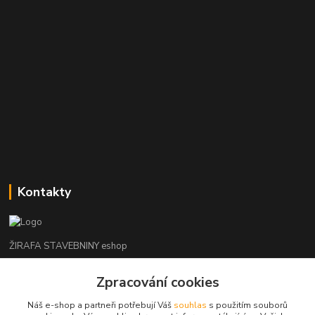
Kontakty
ŽIRAFA STAVEBNINY eshop
Zpracování cookies
+420 312 685 342
(Po-Pá, 7-16 hod. So-Ne zavřeno)
Náš e-shop a partneři potřebují Váš
souhlas
s použitím souborů