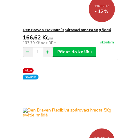
196,02 Kč
- 15 %
Den Braven Flexibilní spárovací hmota 5Kg šedá
166,62 Kč
/
ks
skladem
137,70 Kč
bez DPH
Přidat do košíku
Akce
Novinka