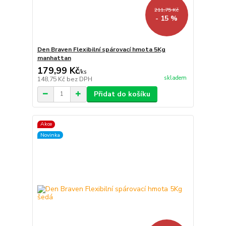
211,75 Kč
- 15 %
Den Braven Flexibilní spárovací hmota 5Kg
manhattan
179,99 Kč
/
ks
skladem
148,75 Kč
bez DPH
Přidat do košíku
Akce
Novinka