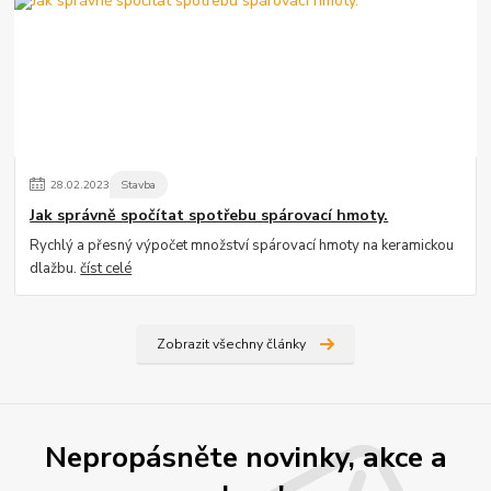
28
.
02
.
2023
Stavba
Jak správně spočítat spotřebu spárovací hmoty.
Rychlý a přesný výpočet množství spárovací hmoty na keramickou
dlažbu.
číst celé
Zobrazit všechny články
Nepropásněte novinky, akce a