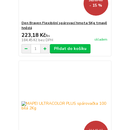
262,57 Kč
- 15 %
Den Braven Flexibilní spárovací hmota 5Kg tmavě
hnědá
223,18 Kč
/
ks
skladem
184,45 Kč
bez DPH
Přidat do košíku