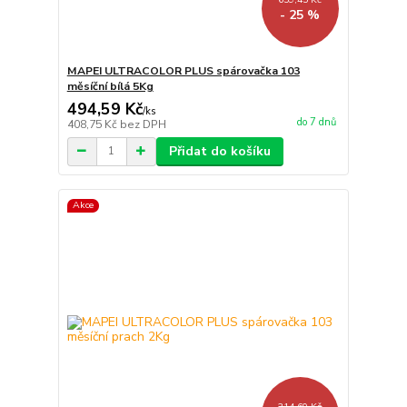
- 25 %
MAPEI ULTRACOLOR PLUS spárovačka 103
měsíční bílá 5Kg
494,59 Kč
/
ks
do 7 dnů
408,75 Kč
bez DPH
Přidat do košíku
Akce
314,60 Kč