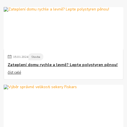
15
.
01
.
2024
Stavba
Zateplení domu rychle a levně? Lepte polystyren pěnou!
číst celé