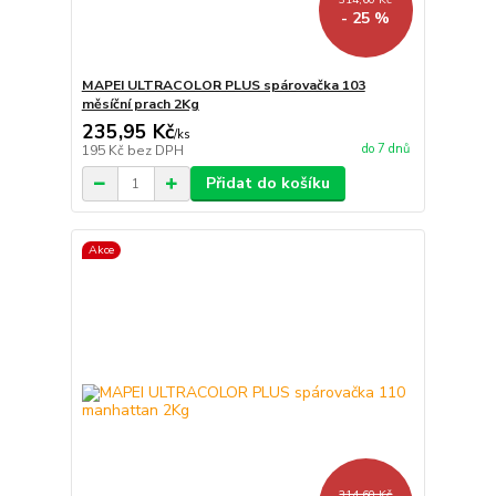
- 25 %
MAPEI ULTRACOLOR PLUS spárovačka 103
měsíční prach 2Kg
235,95 Kč
/
ks
do 7 dnů
195 Kč
bez DPH
Přidat do košíku
Akce
314,60 Kč