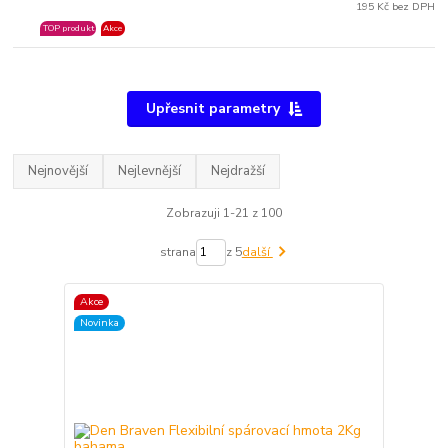
195 Kč bez DPH
TOP produkt
Akce
Upřesnit parametry
Nejnovější
Nejlevnější
Nejdražší
Zobrazuji 1-21 z 100
strana
z 5
další
Akce
Novinka