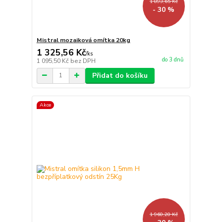
1 893,65 Kč
- 30 %
Mistral mozaiková omítka 20kg
1 325,56 Kč
/
ks
do 3 dnů
1 095,50 Kč
bez DPH
Přidat do košíku
Akce
1 960,20 Kč