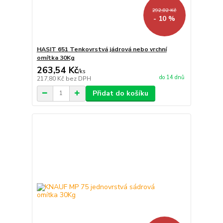
292,82 Kč
- 10 %
HASIT 651 Tenkovrstvá jádrová nebo vrchní
omítka 30Kg
263,54 Kč
/
ks
do 14 dnů
217,80 Kč
bez DPH
Přidat do košíku