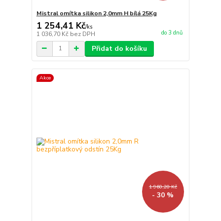
Mistral omítka silikon 2,0mm H bílá 25Kg
1 254,41 Kč
/
ks
do 3 dnů
1 036,70 Kč
bez DPH
Přidat do košíku
Akce
1 960,20 Kč
- 30 %