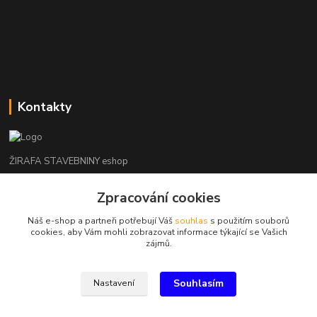
Kontakty
ŽIRAFA STAVEBNINY eshop
Zpracování cookies
+420 312 685 342
(Po-Pá, 7-16 hod. So-Ne zavřeno)
Náš e-shop a partneři potřebují Váš
souhlas
s použitím souborů
cookies, aby Vám mohli zobrazovat informace týkající se Vašich
kladno@zirafa-stavebniny.cz
zájmů.
Souhlasím
Nastavení