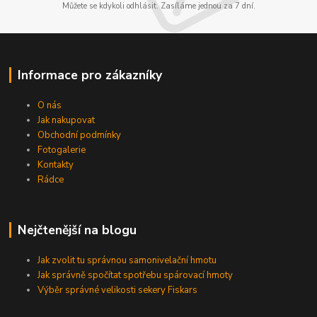
Můžete se kdykoli odhlásit. Zasíláme jednou za 7 dní.
Informace pro zákazníky
O nás
Jak nakupovat
Obchodní podmínky
Fotogalerie
Kontakty
Rádce
Nejčtenější na blogu
Jak zvolit tu správnou samonivelační hmotu
Jak správně spočítat spotřebu spárovací hmoty
Výběr správné velikosti sekery Fiskars