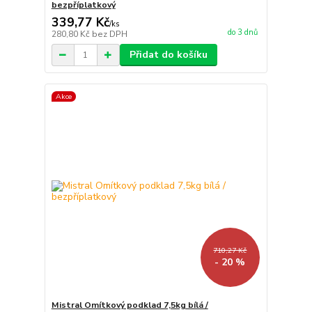
bezpříplatkový
339,77 Kč
/
ks
do 3 dnů
280,80 Kč
bez DPH
Přidat do košíku
Akce
710,27 Kč
- 20 %
Mistral Omítkový podklad 7,5kg bílá /