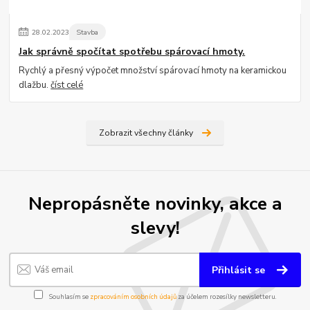
28
.
02
.
2023
Stavba
Jak správně spočítat spotřebu spárovací hmoty.
Rychlý a přesný výpočet množství spárovací hmoty na keramickou
dlažbu.
číst celé
Zobrazit všechny články
Nepropásněte novinky, akce a
slevy!
Přihlásit se
Souhlasím se
zpracováním osobních údajů
za účelem rozesílky newsletteru.