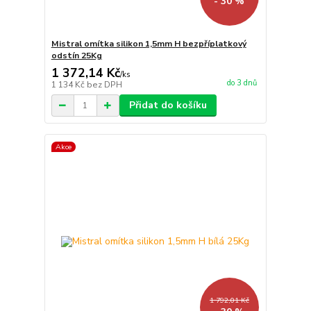
- 30 %
Mistral omítka silikon 1,5mm H bezpříplatkový
odstín 25Kg
1 372,14 Kč
/
ks
do 3 dnů
1 134 Kč
bez DPH
Přidat do košíku
Akce
1 792,01 Kč