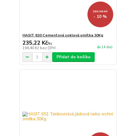
261,36 Kč
- 10 %
HASIT 620 Cementová soklová omítka 30Kg
235,22 Kč
/
ks
do 14 dnů
194,40 Kč
bez DPH
Přidat do košíku