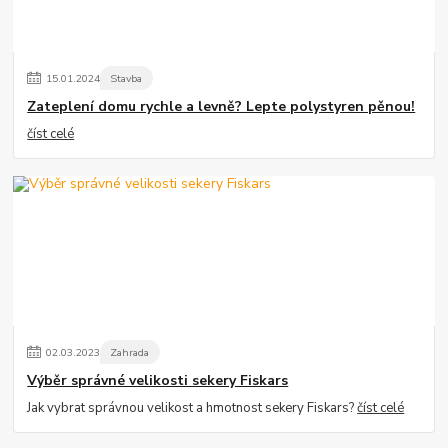
15
.
01
.
2024
Stavba
Zateplení domu rychle a levně? Lepte polystyren pěnou!
číst celé
02
.
03
.
2023
Zahrada
Výběr správné velikosti sekery Fiskars
Jak vybrat správnou velikost a hmotnost sekery Fiskars?
číst celé