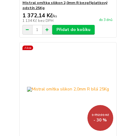
Mistral omítka silikon 2,0mm R bezpříplatkový
odstín 25Kg
1 372,14 Kč
/
ks
do 3 dnů
1 134 Kč
bez DPH
Přidat do košíku
Akce
1 792,01 Kč
- 30 %