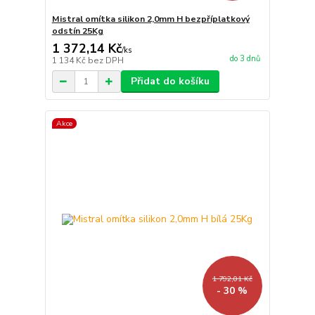
Mistral omítka silikon 2,0mm H bezpříplatkový
odstín 25Kg
1 372,14 Kč
/
ks
do 3 dnů
1 134 Kč
bez DPH
Přidat do košíku
Akce
1 792,01 Kč
- 30 %