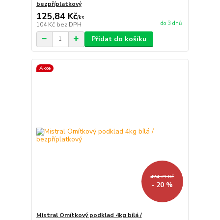
bezpříplatkový
125,84 Kč
/
ks
do 3 dnů
104 Kč
bez DPH
Přidat do košíku
Akce
424,71 Kč
- 20 %
Mistral Omítkový podklad 4kg bílá /