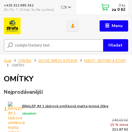
0
ks
+420 312 685 342
CZK
za
0 Kč
(Po-Pá, 7-16 hod. So-Ne zavřeno)
Menu
Hledat
Úvod
STAVBA
SUCHÉ SMĚSY A POJIVA
MALTY , BETONY A ŠTUKY
OMÍTKY
OMÍTKY
Nejprodávanější
BRALEP JM 1 Jádrová omítková malta jemná 25kg
1.
skladem
249,02 Kč
15 % sleva
211,67 Kč