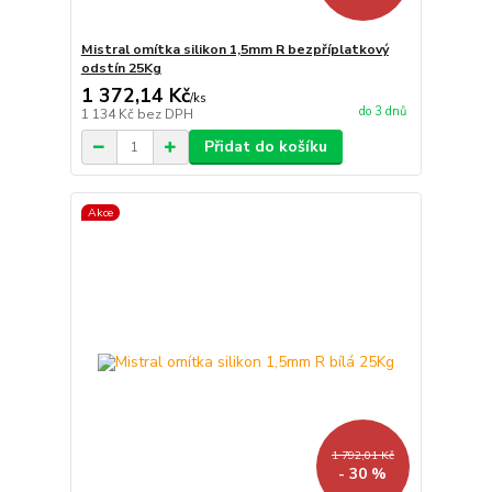
Mistral omítka silikon 1,5mm R bezpříplatkový
odstín 25Kg
1 372,14 Kč
/
ks
do 3 dnů
1 134 Kč
bez DPH
Přidat do košíku
Akce
1 792,01 Kč
- 30 %