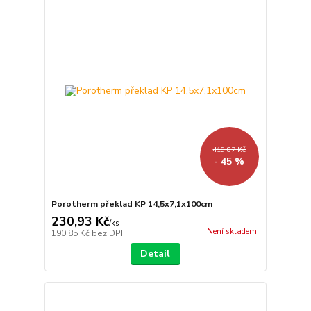
419,87 Kč
- 45 %
Porotherm překlad KP 14,5x7,1x100cm
230,93 Kč
/
ks
Není skladem
190,85 Kč
bez DPH
Detail