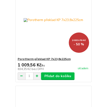
2 003,76 Kč
- 50 %
Porotherm překlad KP 7x23,8x225cm
1 009,56 Kč
/
ks
skladem
834,35 Kč
bez DPH
Přidat do košíku