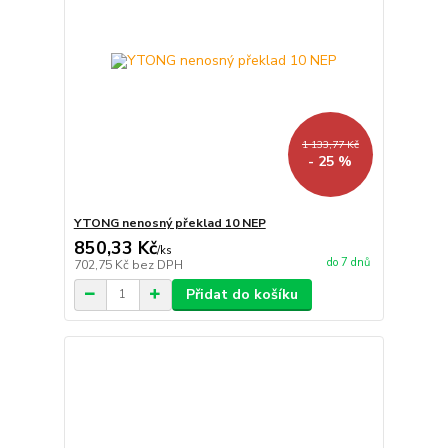
1 133,77 Kč
- 25 %
YTONG nenosný překlad 10 NEP
850,33 Kč
/
ks
do 7 dnů
702,75 Kč
bez DPH
Přidat do košíku