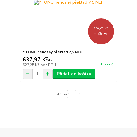
850,63 Kč
- 25 %
YTONG nenosný překlad 7,5 NEP
637,97 Kč
/
ks
do 7 dnů
527,25 Kč
bez DPH
Přidat do košíku
strana
z 1