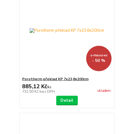
1 756,92 Kč
- 50 %
Porotherm překlad KP 7x23,8x200cm
885,12 Kč
/
ks
skladem
731,50 Kč
bez DPH
Detail