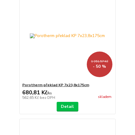
1 351,57 Kč
- 50 %
Porotherm překlad KP 7x23,8x175cm
680,81 Kč
/
ks
skladem
562,65 Kč
bez DPH
Detail