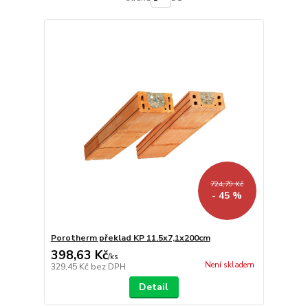
724,79 Kč
- 45 %
Porotherm překlad KP 11.5x7,1x200cm
398,63 Kč
/
ks
Není skladem
329,45 Kč
bez DPH
Detail