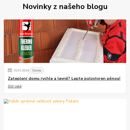
Novinky z našeho blogu
15
.
01
.
2024
Stavba
Zateplení domu rychle a levně? Lepte polystyren pěnou!
číst celé