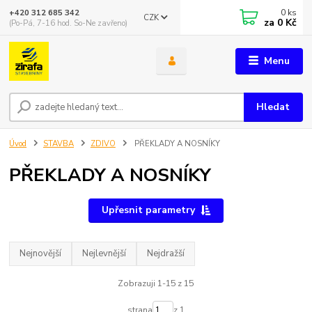
0
ks
+420 312 685 342
CZK
za
0 Kč
(Po-Pá, 7-16 hod. So-Ne zavřeno)
Menu
Hledat
Úvod
STAVBA
ZDIVO
PŘEKLADY A NOSNÍKY
PŘEKLADY A NOSNÍKY
Upřesnit parametry
Nejnovější
Nejlevnější
Nejdražší
Zobrazuji 1-15 z 15
strana
z 1