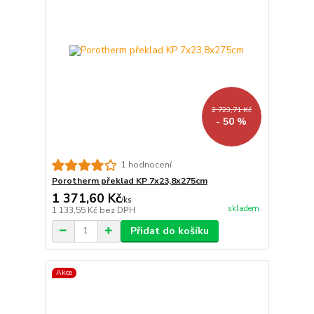
2 723,71 Kč
- 50 %
1 hodnocení
Porotherm překlad KP 7x23,8x275cm
1 371,60 Kč
/
ks
skladem
1 133,55 Kč
bez DPH
Přidat do košíku
Akce