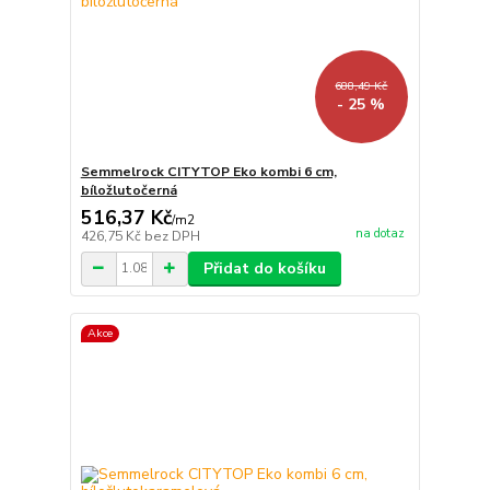
688,49 Kč
- 25 %
Semmelrock CITYTOP Eko kombi 6 cm,
bíložlutočerná
516,37 Kč
/
m2
na dotaz
426,75 Kč
bez DPH
Přidat do košíku
Akce