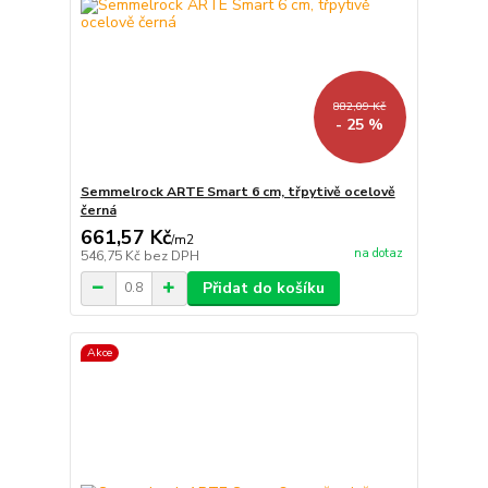
882,09 Kč
- 25 %
Semmelrock ARTE Smart 6 cm, třpytivě ocelově
černá
661,57 Kč
/
m2
na dotaz
546,75 Kč
bez DPH
Přidat do košíku
Akce