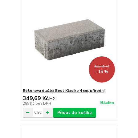
411,40 Kč
- 15 %
Betonová dlažba Best Klasiko 4 cm, přírodní
349,69 Kč
/
m2
Skladem
289 Kč
bez DPH
Přidat do košíku