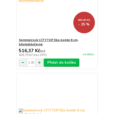
688,49 Kč
- 25 %
Semmelrock CITYTOP Eko kombi 6 cm,
bílohnědočerná
516,37 Kč
/
m2
na dotaz
426,75 Kč
bez DPH
Přidat do košíku