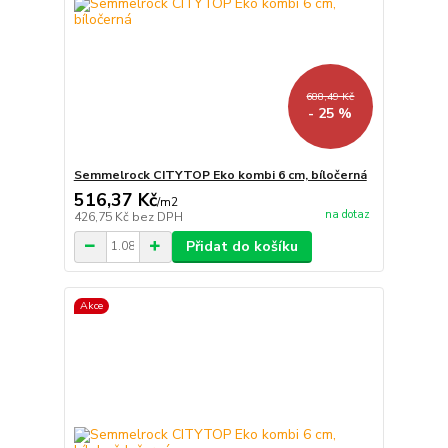
688,49 Kč
- 25 %
Semmelrock CITYTOP Eko kombi 6 cm, bíločerná
516,37 Kč
/
m2
na dotaz
426,75 Kč
bez DPH
Přidat do košíku
Akce