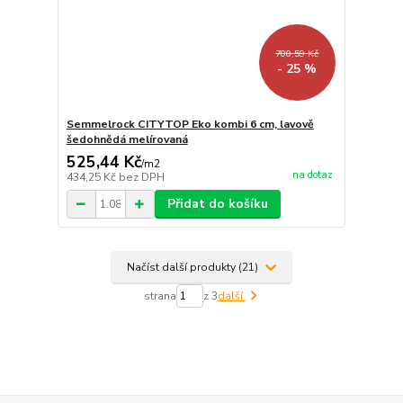
700,59 Kč
- 25 %
Semmelrock CITYTOP Eko kombi 6 cm, lavově
šedohnědá melírovaná
525,44 Kč
/
m2
na dotaz
434,25 Kč
bez DPH
Přidat do košíku
Načíst další produkty (21)
strana
z 3
další