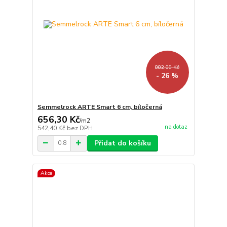
882,09 Kč
- 26 %
Semmelrock ARTE Smart 6 cm, bíločerná
656,30 Kč
/
m2
na dotaz
542,40 Kč
bez DPH
Přidat do košíku
Akce