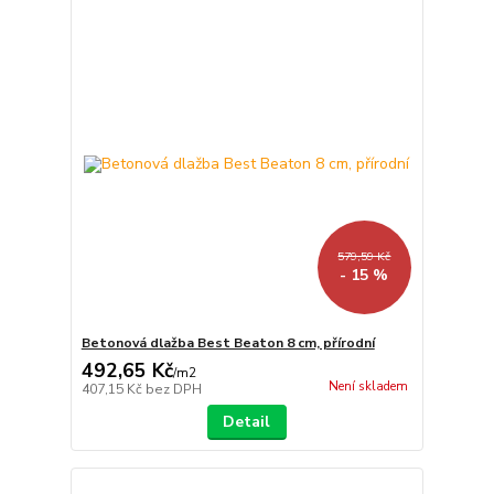
579,59 Kč
- 15 %
Betonová dlažba Best Beaton 8 cm, přírodní
492,65 Kč
/
m2
Není skladem
407,15 Kč
bez DPH
Detail