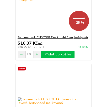
688,49 Kč
- 25 %
Semmelrock CITYTOP Eko kombi 6 cm, hnědý mix
516,37 Kč
/
m2
na dotaz
426,75 Kč
bez DPH
Přidat do košíku
Akce