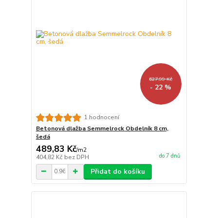
627,99 Kč
- 22 %
1 hodnocení
Betonová dlažba Semmelrock Obdelník 8 cm,
šedá
489,83 Kč
/
m2
do 7 dnů
404,82 Kč
bez DPH
Přidat do košíku