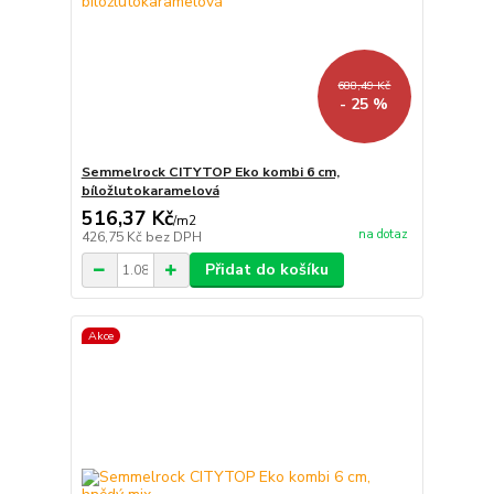
688,49 Kč
- 25 %
Semmelrock CITYTOP Eko kombi 6 cm,
bíložlutokaramelová
516,37 Kč
/
m2
na dotaz
426,75 Kč
bez DPH
Přidat do košíku
Akce