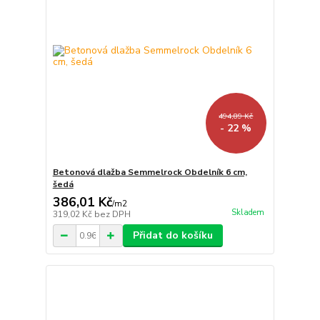
494,89 Kč
- 22 %
Betonová dlažba Semmelrock Obdelník 6 cm,
šedá
386,01 Kč
/
m2
Skladem
319,02 Kč
bez DPH
Přidat do košíku