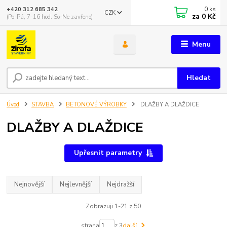
0
ks
+420 312 685 342
CZK
za
0 Kč
(Po-Pá, 7-16 hod. So-Ne zavřeno)
Menu
Hledat
Úvod
STAVBA
BETONOVÉ VÝROBKY
DLAŽBY A DLAŽDICE
DLAŽBY A DLAŽDICE
Upřesnit parametry
Nejnovější
Nejlevnější
Nejdražší
Zobrazuji 1-21 z 50
strana
z 3
další