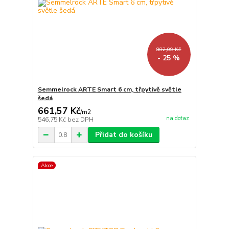
882,09 Kč
- 25 %
Semmelrock ARTE Smart 6 cm, třpytivě světle
šedá
661,57 Kč
/
m2
na dotaz
546,75 Kč
bez DPH
Přidat do košíku
Akce