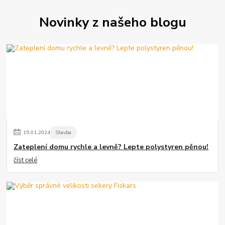
Novinky z našeho blogu
15
.
01
.
2024
Stavba
Zateplení domu rychle a levně? Lepte polystyren pěnou!
číst celé