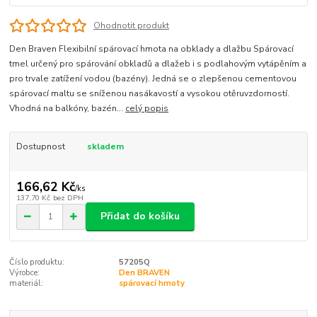
Ohodnotit produkt
Den Braven Flexibilní spárovací hmota na obklady a dlažbu Spárovací
tmel určený pro spárování obkladů a dlažeb i s podlahovým vytápěním a
pro trvale zatížení vodou (bazény). Jedná se o zlepšenou cementovou
spárovací maltu se sníženou nasákavostí a vysokou otěruvzdorností.
Vhodná na balkóny, bazén...
celý popis
Dostupnost
skladem
166,62 Kč
/
ks
137,70 Kč
bez DPH
Přidat do košíku
Číslo produktu:
57205Q
Výrobce:
Den BRAVEN
materiál:
spárovací hmoty