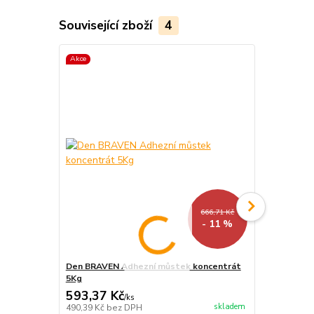
Související zboží
4
Akce
666,71 Kč
- 11 %
Den BRAVEN Adhezní můstek koncentrát
Den BRAVEN F
5Kg
dlažbu SUP
593,37 Kč
313,74 K
/
ks
skladem
490,39 Kč
bez DPH
259,29 Kč
be