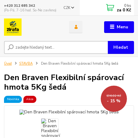
0
ks
+420 312 685 342
CZK
za
0 Kč
(Po-Pá, 7-16 hod. So-Ne zavřeno)
Menu
Hledat
Úvod
STAVBA
Den Braven Flexibilní spárovací hmota 5Kg šedá
Den Braven Flexibilní spárovací
hmota 5Kg šedá
196,02 Kč
Novinka
Akce
- 15 %