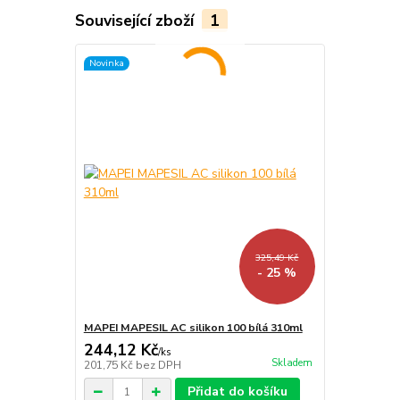
Související zboží
1
Novinka
325,49 Kč
- 25 %
MAPEI MAPESIL AC silikon 100 bílá 310ml
244,12 Kč
/
ks
Skladem
201,75 Kč
bez DPH
Přidat do košíku