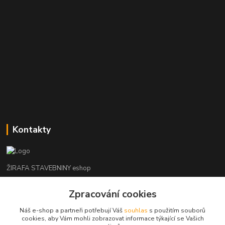
Kontakty
ŽIRAFA STAVEBNINY eshop
Zpracování cookies
+420 312 685 342
(Po-Pá, 7-16 hod. So-Ne zavřeno)
Náš e-shop a partneři potřebují Váš
souhlas
s použitím souborů
cookies, aby Vám mohli zobrazovat informace týkající se Vašich
kladno@zirafa-stavebniny.cz