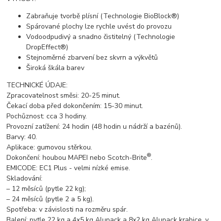
Zabraňuje tvorbě plísní (Technologie BioBlock®)
Spárované plochy lze rychle uvést do provozu
Vodoodpudivý a snadno čistitelný (Technologie
DropEffect®)
Stejnoměrné zbarvení bez skvrn a výkvětů
Široká škála barev
TECHNICKÉ ÚDAJE:
Zpracovatelnost směsi: 20-25 minut.
Čekací doba před dokončením: 15-30 minut.
Pochůznost: cca 3 hodiny.
Provozní zatížení: 24 hodin (48 hodin u nádrží a bazénů).
Barvy: 40.
Aplikace: gumovou stěrkou.
®
Dokončení: houbou MAPEI nebo Scotch-Brite
.
EMICODE: EC1 Plus - velmi nízké emise.
Skladování:
– 12 měsíců (pytle 22 kg);
– 24 měsíců (pytle 2 a 5 kg).
Spotřeba: v závislosti na rozměru spár.
Balení: pytle 22 kg a 4x5 kg Alupack a 8x2 kg Alupack krabice, v