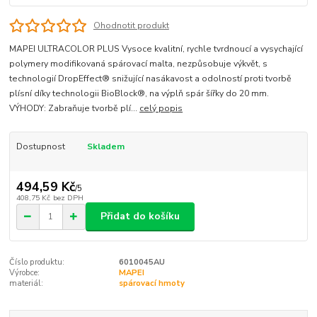
Ohodnotit produkt
MAPEI ULTRACOLOR PLUS Vysoce kvalitní, rychle tvrdnoucí a vysychající
polymery modifikovaná spárovací malta, nezpůsobuje výkvět, s
technologií DropEffect® snižující nasákavost a odolností proti tvorbě
plísní díky technologii BioBlock®, na výplň spár šířky do 20 mm.
VÝHODY: Zabraňuje tvorbě plí...
celý popis
Dostupnost
Skladem
494,59 Kč
/
5
408,75 Kč
bez DPH
Přidat do košíku
Číslo produktu:
6010045AU
Výrobce:
MAPEI
materiál:
spárovací hmoty