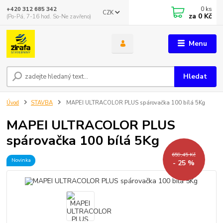
0
ks
+420 312 685 342
CZK
za
0 Kč
(Po-Pá, 7-16 hod. So-Ne zavřeno)
Menu
Hledat
Úvod
STAVBA
MAPEI ULTRACOLOR PLUS spárovačka 100 bílá 5Kg
MAPEI ULTRACOLOR PLUS
spárovačka 100 bílá 5Kg
659,45 Kč
Novinka
- 25 %