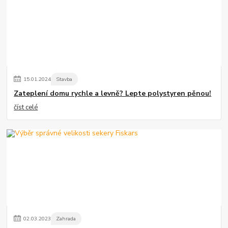
15
.
01
.
2024
Stavba
Zateplení domu rychle a levně? Lepte polystyren pěnou!
číst celé
02
.
03
.
2023
Zahrada