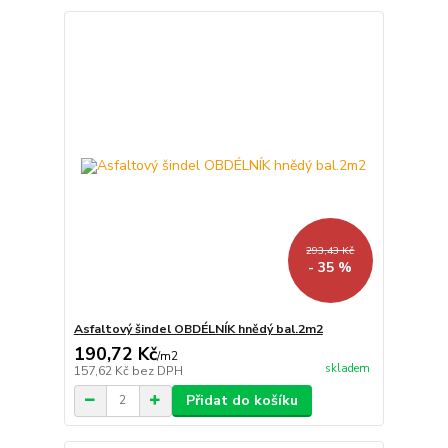
293,43 Kč
- 35 %
Asfaltový šindel OBDÉLNÍK hnědý bal.2m2
190,72 Kč
/
m2
skladem
157,62 Kč
bez DPH
Přidat do košíku