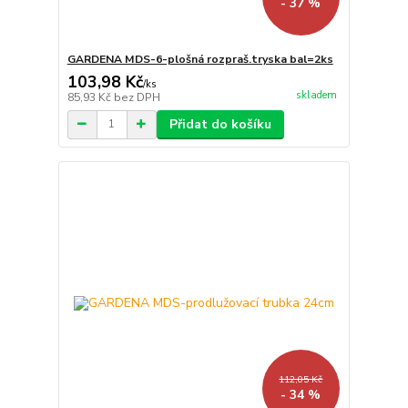
- 37 %
GARDENA MDS-6-plošná rozpraš.tryska bal=2ks
103,98 Kč
/
ks
skladem
85,93 Kč
bez DPH
Přidat do košíku
112,05 Kč
- 34 %