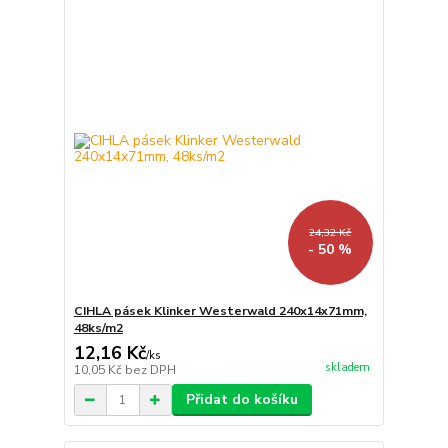
24,32 Kč
- 50 %
CIHLA pásek Klinker Westerwald 240x14x71mm,
48ks/m2
12,16 Kč
/
ks
skladem
10,05 Kč
bez DPH
Přidat do košíku