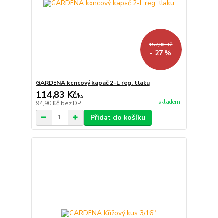
157,30 Kč
- 27 %
GARDENA koncový kapač 2-L reg. tlaku
114,83 Kč
/
ks
skladem
94,90 Kč
bez DPH
Přidat do košíku