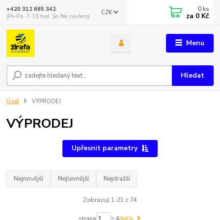
0
ks
+420 312 685 342
CZK
za
0 Kč
(Po-Pá, 7-16 hod. So-Ne zavřeno)
Menu
Hledat
Úvod
VÝPRODEJ
VÝPRODEJ
Upřesnit parametry
Nejnovější
Nejlevnější
Nejdražší
Zobrazuji 1-21 z 74
strana
z 4
další