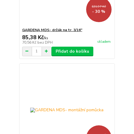
121,97 Kč
- 30 %
GARDENA MDS- držák na tr. 3/16"
85,38 Kč
/
ks
skladem
70,56 Kč
bez DPH
Přidat do košíku