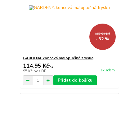
169,04 Kč
- 32 %
GARDENA koncová maloplošná tryska
114,95 Kč
/
ks
skladem
95 Kč
bez DPH
Přidat do košíku