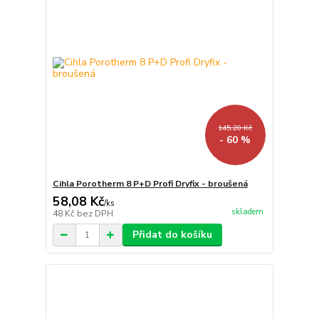
145,20 Kč
- 60 %
Cihla Porotherm 8 P+D Profi Dryfix - broušená
58,08 Kč
/
ks
skladem
48 Kč
bez DPH
Přidat do košíku