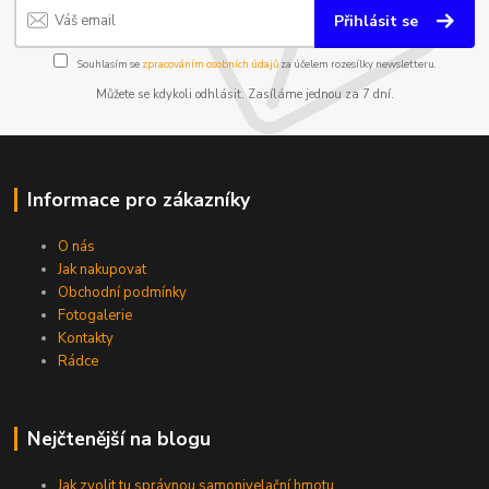
Přihlásit se
Souhlasím se
zpracováním osobních údajů
za účelem rozesílky newsletteru.
Můžete se kdykoli odhlásit. Zasíláme jednou za 7 dní.
Informace pro zákazníky
O nás
Jak nakupovat
Obchodní podmínky
Fotogalerie
Kontakty
Rádce
Nejčtenější na blogu
Jak zvolit tu správnou samonivelační hmotu