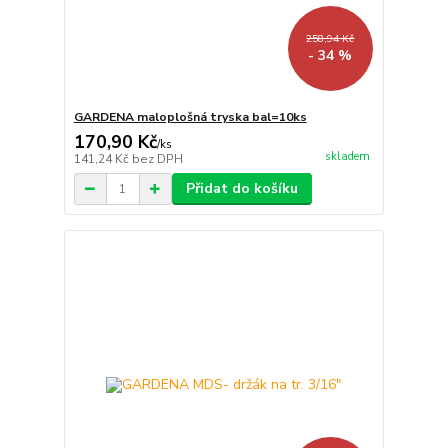
258,94 Kč
- 34 %
GARDENA maloplošná tryska bal=10ks
170,90 Kč
/
ks
skladem
141,24 Kč
bez DPH
Přidat do košíku