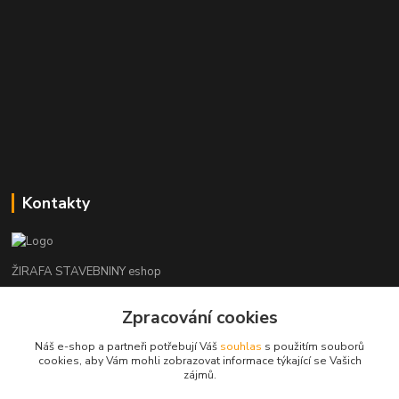
Kontakty
ŽIRAFA STAVEBNINY eshop
Zpracování cookies
+420 312 685 342
(Po-Pá, 7-16 hod. So-Ne zavřeno)
Náš e-shop a partneři potřebují Váš
souhlas
s použitím souborů
cookies, aby Vám mohli zobrazovat informace týkající se Vašich
kladno@zirafa-stavebniny.cz
zájmů.