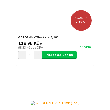
174,97 Kč
- 32 %
GARDENA Křížový kus 3/16"
118,98 Kč
/
ks
skladem
98,33 Kč
bez DPH
Přidat do košíku