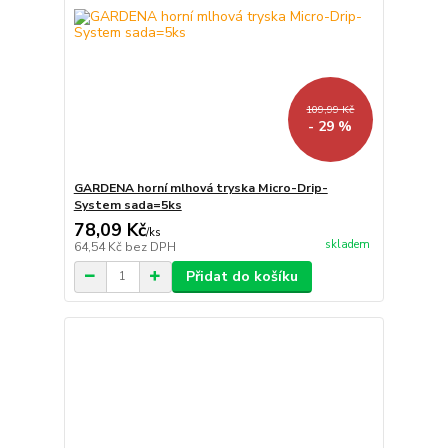
109,99 Kč
- 29 %
GARDENA horní mlhová tryska Micro-Drip-
System sada=5ks
78,09 Kč
/
ks
skladem
64,54 Kč
bez DPH
Přidat do košíku