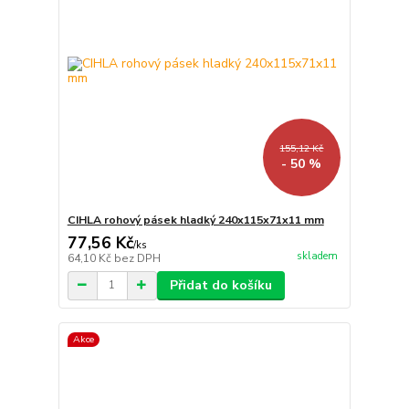
155,12 Kč
- 50 %
CIHLA rohový pásek hladký 240x115x71x11 mm
77,56 Kč
/
ks
skladem
64,10 Kč
bez DPH
Přidat do košíku
Akce