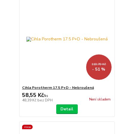
118,70 Kč
- 51 %
Cihla Porotherm 17.5 P+D - Nebroušená
58,55 Kč
/
ks
Není skladem
48,39 Kč
bez DPH
Detail
Akce