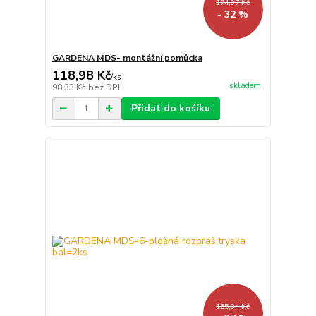
174,97 Kč
- 32 %
GARDENA MDS- montážní pomůcka
118,98 Kč
/
ks
skladem
98,33 Kč
bez DPH
Přidat do košíku
165,04 Kč