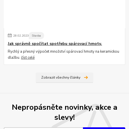
28
.
02
.
2023
Stavba
Jak správně spočítat spotřebu spárovací hmoty.
Rychlý a přesný výpočet množství spárovací hmoty na keramickou
dlažbu.
číst celé
Zobrazit všechny články
Nepropásněte novinky, akce a
slevy!