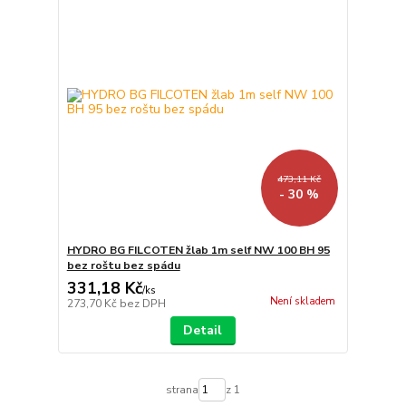
473,11 Kč
- 30 %
HYDRO BG FILCOTEN žlab 1m self NW 100 BH 95
bez roštu bez spádu
331,18 Kč
/
ks
Není skladem
273,70 Kč
bez DPH
Detail
strana
z 1