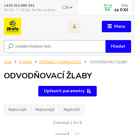
0
ks
+420 312 685 342
CZK
za
0 Kč
(Po-Pá, 7-16 hod. So-Ne zavřeno)
Menu
Hledat
Úvod
STAVBA
DRENÁŽE A KANALIZACE
ODVODŇOVACÍ ŽLABY
ODVODŇOVACÍ ŽLABY
Upřesnit parametry
Nejnovější
Nejlevnější
Nejdražší
Zobrazuji 1-6 z 6
strana
z 1