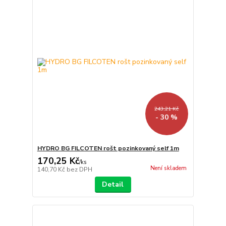
243,21 Kč
- 30 %
HYDRO BG FILCOTEN rošt pozinkovaný self 1m
170,25 Kč
/
ks
Není skladem
140,70 Kč
bez DPH
Detail