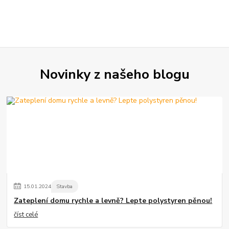
Novinky z našeho blogu
15
.
01
.
2024
Stavba
Zateplení domu rychle a levně? Lepte polystyren pěnou!
číst celé