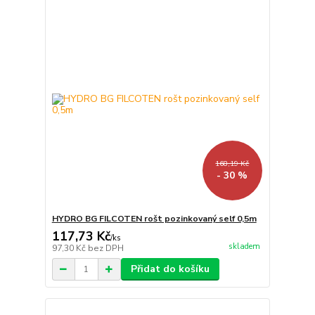
168,19 Kč
- 30 %
HYDRO BG FILCOTEN rošt pozinkovaný self 0,5m
117,73 Kč
/
ks
skladem
97,30 Kč
bez DPH
Přidat do košíku