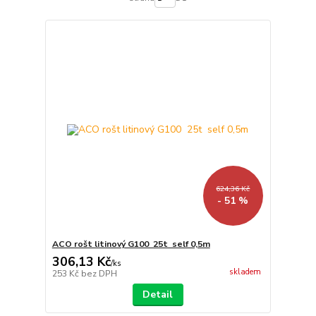
624,36 Kč
- 51 %
ACO rošt litinový G100 25t self 0,5m
306,13 Kč
/
ks
skladem
253 Kč
bez DPH
Detail