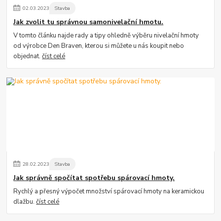
02
.
03
.
2023
Stavba
Jak zvolit tu správnou samonivelační hmotu.
V tomto článku najde rady a tipy ohledně výběru nivelační hmoty
od výrobce Den Braven, kterou si můžete u nás koupit nebo
objednat.
číst celé
28
.
02
.
2023
Stavba
Jak správně spočítat spotřebu spárovací hmoty.
Rychlý a přesný výpočet množství spárovací hmoty na keramickou
dlažbu.
číst celé