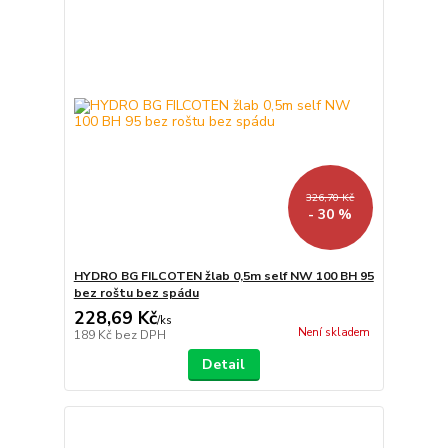
326,70 Kč
- 30 %
HYDRO BG FILCOTEN žlab 0,5m self NW 100 BH 95
bez roštu bez spádu
228,69 Kč
/
ks
Není skladem
189 Kč
bez DPH
Detail