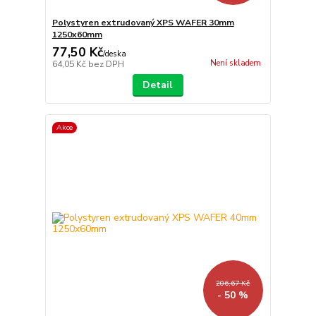
Polystyren extrudovaný XPS WAFER 30mm
1250x60mm
77,50 Kč
/
deska
Není skladem
64,05 Kč
bez DPH
Detail
Akce
206,67 Kč
- 50 %