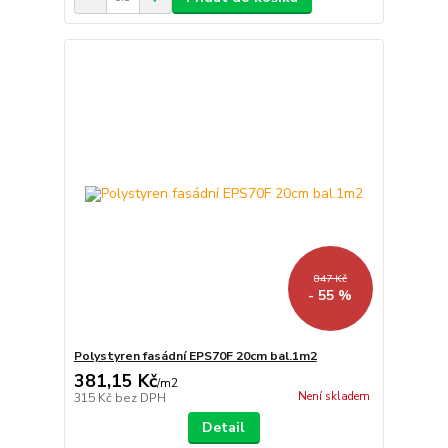
847 Kč
- 55 %
Polystyren fasádní EPS70F 20cm bal.1m2
381,15 Kč
/
m2
Není skladem
315 Kč
bez DPH
Detail