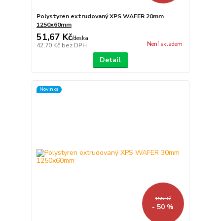
Polystyren extrudovaný XPS WAFER 20mm
1250x60mm
51,67 Kč
/
deska
Není skladem
42,70 Kč
bez DPH
Detail
Novinka
155 Kč
- 50 %