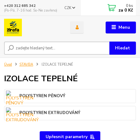
0
ks
+420 312 685 342
CZK
za
0 Kč
(Po-Pá, 7-16 hod. So-Ne zavřeno)
Menu
Hledat
Úvod
STAVBA
IZOLACE TEPELNÉ
IZOLACE TEPELNÉ
POLYSTYREN PĚNOVÝ
POLYSTYREN EXTRUDOVÁNÝ
Upřesnit parametry