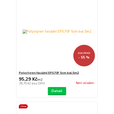
211,75 Kč
- 55 %
Polystyren fasádní EPS70F 5cm bal.5m2
95,29 Kč
/
m2
Není skladem
78,75 Kč
bez DPH
Detail
Akce