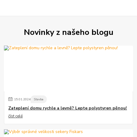
Novinky z našeho blogu
15
.
01
.
2024
Stavba
Zateplení domu rychle a levně? Lepte polystyren pěnou!
číst celé