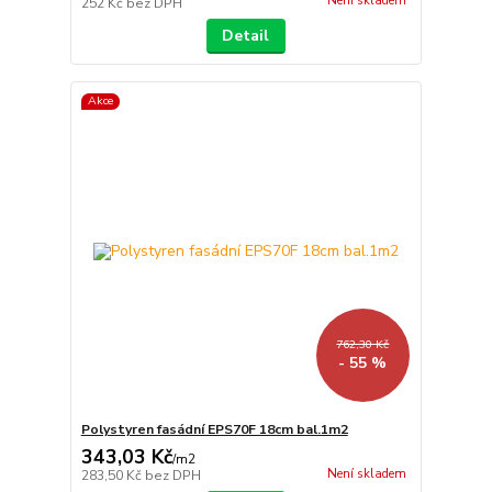
Není skladem
252 Kč
bez DPH
Detail
Akce
762,30 Kč
- 55 %
Polystyren fasádní EPS70F 18cm bal.1m2
343,03 Kč
/
m2
Není skladem
283,50 Kč
bez DPH