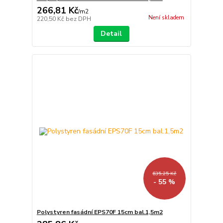
266,81 Kč
/
m2
Není skladem
220,50 Kč
bez DPH
Detail
635,25 Kč
- 55 %
Polystyren fasádní EPS70F 15cm bal.1,5m2