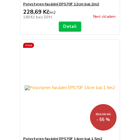
Polystyren fasádní EPS70F 12cm bal.2m2
228,69 Kč
/
m2
Není skladem
189 Kč
bez DPH
Detail
Akce
592,90 Kč
- 55 %
Polystyren fasádní EPS70F 14cm bal.1,5m2