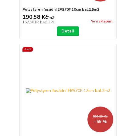
Polystyren fasádní EPS70F 10cm bal.2,5m2
190,58 Kč
/
m2
Není skladem
157,50 Kč
bez DPH
Detail
Akce
508,20 Kč
- 55 %