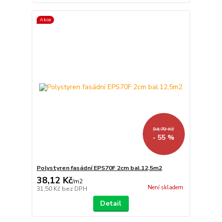
Akce
84,70 Kč
- 55 %
Polystyren fasádní EPS70F 2cm bal.12,5m2
38,12 Kč
/
m2
Není skladem
31,50 Kč
bez DPH
Detail