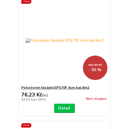
Akce
169,40 Kč
- 55 %
Polystyren fasádní EPS70F 4cm bal.6m2
76,23 Kč
/
m2
Není skladem
63 Kč
bez DPH
Detail
Akce