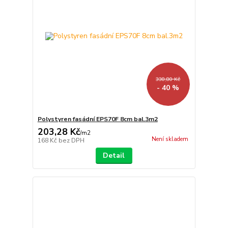
338,80 Kč
- 40 %
Polystyren fasádní EPS70F 8cm bal.3m2
203,28 Kč
/
m2
Není skladem
168 Kč
bez DPH
Detail