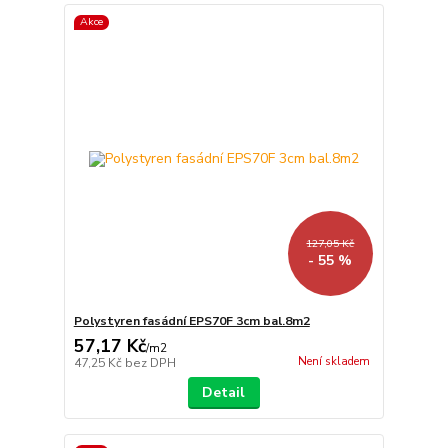
Akce
127,05 Kč
- 55 %
Polystyren fasádní EPS70F 3cm bal.8m2
57,17 Kč
/
m2
Není skladem
47,25 Kč
bez DPH
Detail