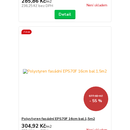
285,86 Kč
/
m2
Není skladem
236,25 Kč
bez DPH
Detail
Akce
677,60 Kč
- 55 %
Polystyren fasádní EPS70F 16cm bal.1,5m2
304,92 Kč
/
m2