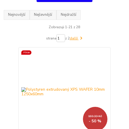
Nejnovější
Nejlevnější
Nejdražší
Zobrazuji 1-21 z 28
strana
z 2
další
Akce
103,33 Kč
- 50 %