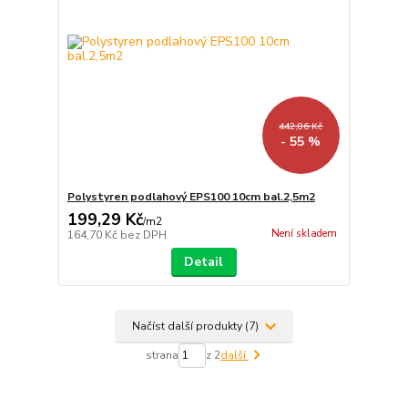
442,86 Kč
- 55 %
Polystyren podlahový EPS100 10cm bal.2,5m2
199,29 Kč
/
m2
Není skladem
164,70 Kč
bez DPH
Detail
Načíst další produkty (7)
strana
z 2
další