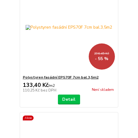
296,45 Kč
- 55 %
Polystyren fasádní EPS70F 7cm bal.3,5m2
133,40 Kč
/
m2
Není skladem
110,25 Kč
bez DPH
Detail
Akce