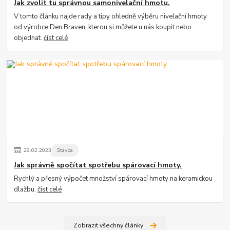
Jak zvolit tu správnou samonivelační hmotu.
V tomto článku najde rady a tipy ohledně výběru nivelační hmoty
od výrobce Den Braven, kterou si můžete u nás koupit nebo
objednat.
číst celé
28
.
02
.
2023
Stavba
Jak správně spočítat spotřebu spárovací hmoty.
Rychlý a přesný výpočet množství spárovací hmoty na keramickou
dlažbu.
číst celé
Zobrazit všechny články