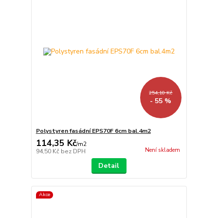
254,10 Kč
- 55 %
Polystyren fasádní EPS70F 6cm bal.4m2
114,35 Kč
/
m2
Není skladem
94,50 Kč
bez DPH
Detail
Akce