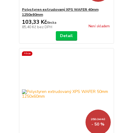
Polystyren extrudovaný XPS WAFER 40mm
1250x60mm
103,33 Kč
/
deska
Není skladem
85,40 Kč
bez DPH
Detail
Akce
258,34 Kč
- 50 %