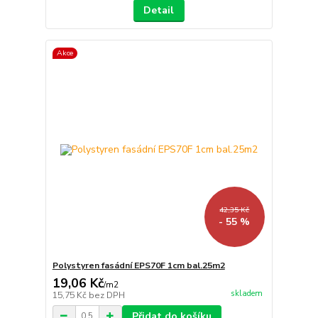
Detail
Akce
42,35 Kč
- 55 %
Polystyren fasádní EPS70F 1cm bal.25m2
19,06 Kč
/
m2
skladem
15,75 Kč
bez DPH
Přidat do košíku