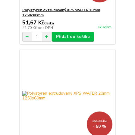
Polystyren extrudovaný XPS WAFER 10mm
1250x60mm
51,67 Kč
/
deska
skladem
42,70 Kč
bez DPH
Přidat do košíku
103,33 Kč
- 50 %