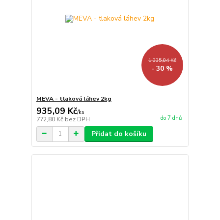
1 335,84 Kč
- 30 %
MEVA - tlaková láhev 2kg
935,09 Kč
/
ks
do 7 dnů
772,80 Kč
bez DPH
Přidat do košíku