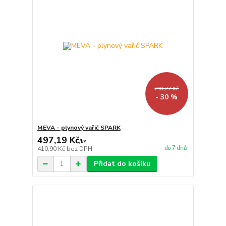
710,27 Kč
- 30 %
MEVA - plynový vařič SPARK
497,19 Kč
/
ks
do 7 dnů
410,90 Kč
bez DPH
Přidat do košíku