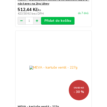
nástavec na 2kg láhev
512,44 Kč
/
ks
do 7 dnů
423,50 Kč
bez DPH
Přidat do košíku
95,59 Kč
- 30 %
MEVA - kartuše ventil - 227g