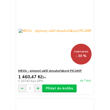
2 087,25 Kč
- 30 %
MEVA - plynový vařič dvouhořákový PICAMP
1 460,47 Kč
/
ks
do 7 dnů
1 207 Kč
bez DPH
Přidat do košíku