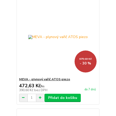
675,18 Kč
- 30 %
MEVA - plynový vařič ATOS piezo
472,63 Kč
/
ks
do 7 dnů
390,60 Kč
bez DPH
Přidat do košíku