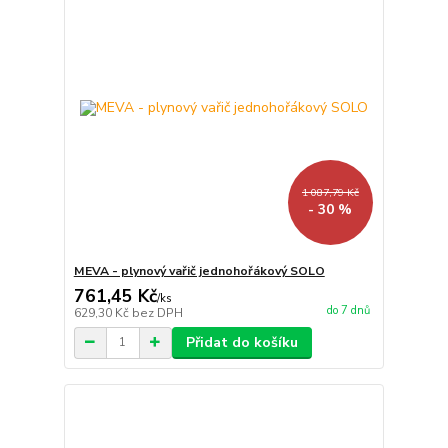
1 087,79 Kč
- 30 %
MEVA - plynový vařič jednohořákový SOLO
761,45 Kč
/
ks
do 7 dnů
629,30 Kč
bez DPH
Přidat do košíku