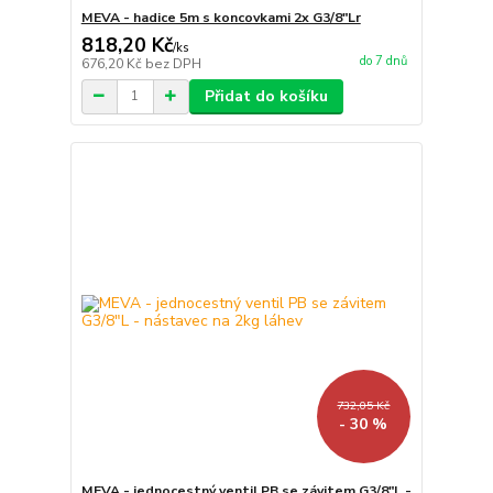
MEVA - hadice 5m s koncovkami 2x G3/8"Lr
818,20 Kč
/
ks
do 7 dnů
676,20 Kč
bez DPH
Přidat do košíku
732,05 Kč
- 30 %
MEVA - jednocestný ventil PB se závitem G3/8"L -