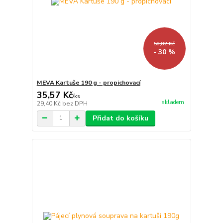
50,82 Kč
- 30 %
MEVA Kartuše 190 g - propichovací
35,57 Kč
/
ks
skladem
29,40 Kč
bez DPH
Přidat do košíku