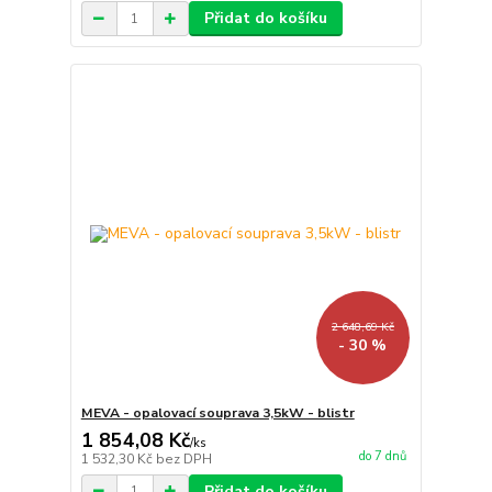
Přidat do košíku
2 648,69 Kč
- 30 %
MEVA - opalovací souprava 3,5kW - blistr
1 854,08 Kč
/
ks
do 7 dnů
1 532,30 Kč
bez DPH
Přidat do košíku