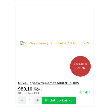
1 401,18 Kč
- 30 %
MEVA - plynový teplomet ARDENT 1,1kW
980,10 Kč
/
ks
do 7 dnů
810 Kč
bez DPH
Přidat do košíku