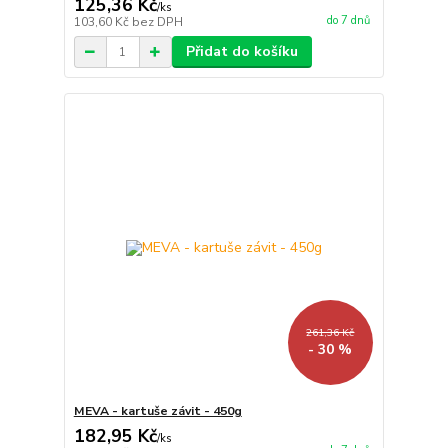
125,36 Kč
/
ks
do 7 dnů
103,60 Kč
bez DPH
Přidat do košíku
261,36 Kč
- 30 %
MEVA - kartuše závit - 450g
182,95 Kč
/
ks