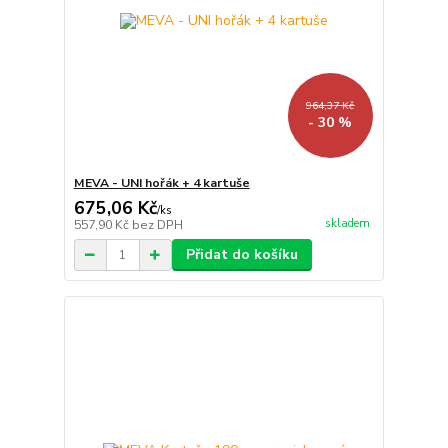
964,37 Kč
- 30 %
MEVA - UNI hořák + 4 kartuše
675,06 Kč
/
ks
skladem
557,90 Kč
bez DPH
Přidat do košíku