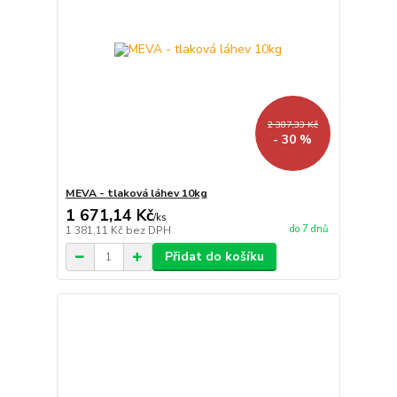
2 387,33 Kč
- 30 %
MEVA - tlaková láhev 10kg
1 671,14 Kč
/
ks
do 7 dnů
1 381,11 Kč
bez DPH
Přidat do košíku