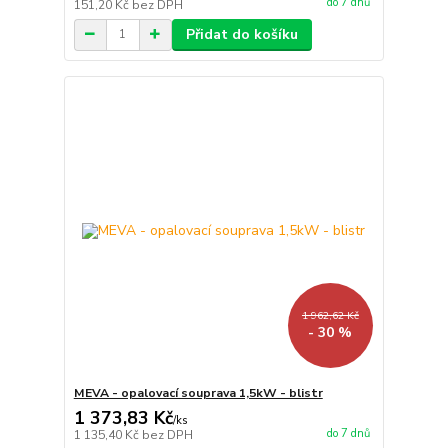
do 7 dnů
151,20 Kč
bez DPH
Přidat do košíku
1 962,62 Kč
- 30 %
MEVA - opalovací souprava 1,5kW - blistr
1 373,83 Kč
/
ks
do 7 dnů
1 135,40 Kč
bez DPH