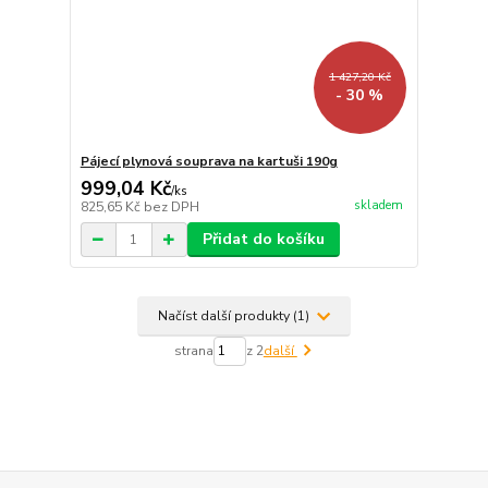
1 427,20 Kč
- 30 %
Pájecí plynová souprava na kartuši 190g
999,04 Kč
/
ks
skladem
825,65 Kč
bez DPH
Přidat do košíku
Načíst další produkty (1)
strana
z 2
další