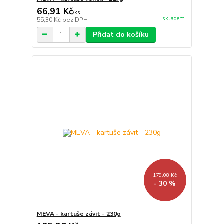
66,91 Kč
/
ks
skladem
55,30 Kč
bez DPH
Přidat do košíku
179,08 Kč
- 30 %
MEVA - kartuše závit - 230g