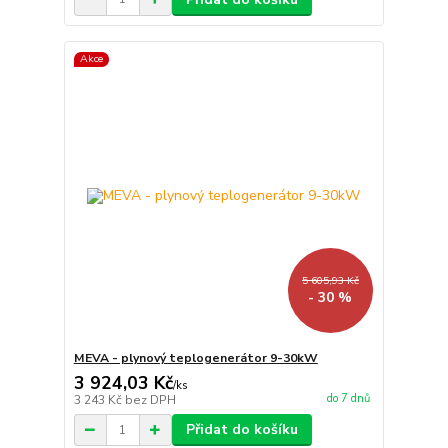
Akce
5 605,93 Kč
- 30 %
MEVA - plynový teplogenerátor 9-30kW
3 924,03 Kč
/
ks
do 7 dnů
3 243 Kč
bez DPH
Přidat do košíku