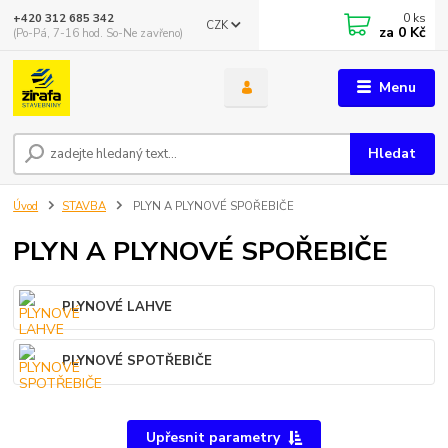
0
ks
+420 312 685 342
CZK
za
0 Kč
(Po-Pá, 7-16 hod. So-Ne zavřeno)
Menu
Hledat
Úvod
STAVBA
PLYN A PLYNOVÉ SPOŘEBIČE
PLYN A PLYNOVÉ SPOŘEBIČE
PLYNOVÉ LAHVE
PLYNOVÉ SPOTŘEBIČE
Upřesnit parametry