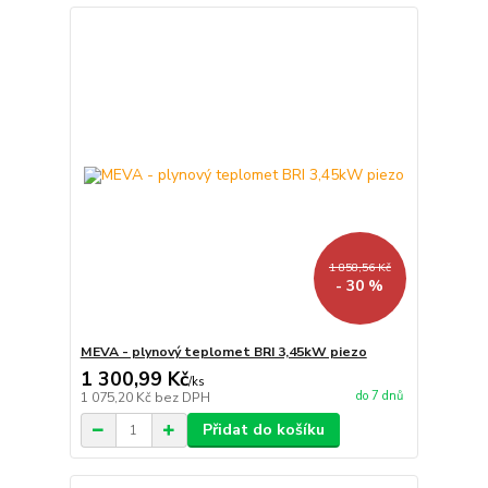
1 858,56 Kč
- 30 %
MEVA - plynový teplomet BRI 3,45kW piezo
1 300,99 Kč
/
ks
do 7 dnů
1 075,20 Kč
bez DPH
Přidat do košíku