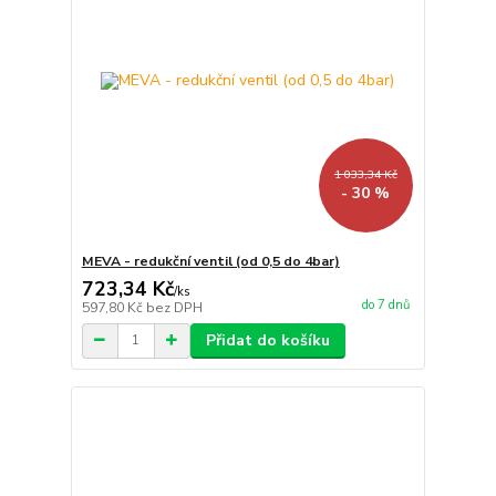
1 033,34 Kč
- 30 %
MEVA - redukční ventil (od 0,5 do 4bar)
723,34 Kč
/
ks
do 7 dnů
597,80 Kč
bez DPH
Přidat do košíku