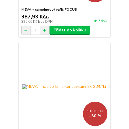
MEVA - campingový vařič FOCUS
387,93 Kč
/
ks
do 7 dnů
320,60 Kč
bez DPH
Přidat do košíku
1 168,86 Kč
- 30 %