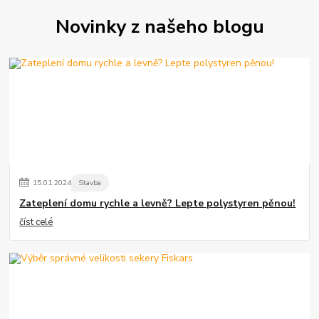
Novinky z našeho blogu
15
.
01
.
2024
Stavba
Zateplení domu rychle a levně? Lepte polystyren pěnou!
číst celé