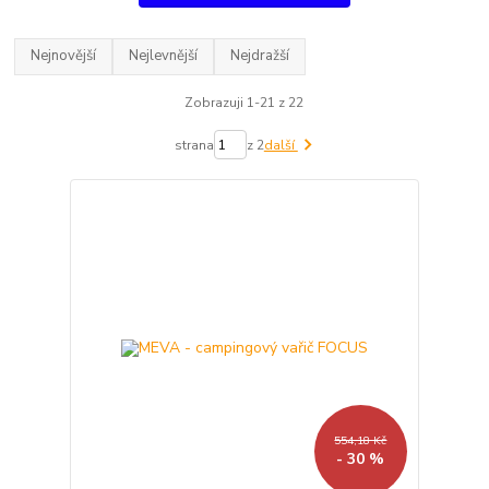
Nejnovější
Nejlevnější
Nejdražší
Zobrazuji 1-21 z 22
strana
z 2
další
554,18 Kč
- 30 %