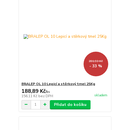
281,93 Kč
- 33 %
BRALEP OL 10 Lepicí a stěrkový tmel 25Kg
188,89 Kč
/
ks
skladem
156,11 Kč
bez DPH
Přidat do košíku