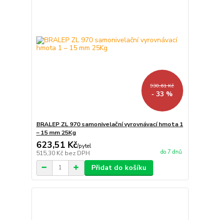
930,61 Kč
- 33 %
BRALEP ZL 970 samonivelační vyrovnávací hmota 1
– 15 mm 25Kg
623,51 Kč
/
pytel
do 7 dnů
515,30 Kč
bez DPH
Přidat do košíku