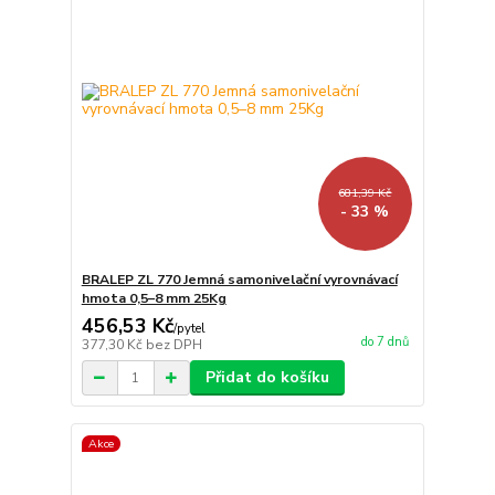
681,39 Kč
- 33 %
BRALEP ZL 770 Jemná samonivelační vyrovnávací
hmota 0,5–8 mm 25Kg
456,53 Kč
/
pytel
do 7 dnů
377,30 Kč
bez DPH
Přidat do košíku
Akce