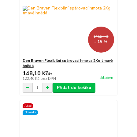
174,24 Kč
- 15 %
Den Braven Flexibilní spárovací hmota 2Kg tmavě
hnědá
148,10 Kč
/
ks
skladem
122,40 Kč
bez DPH
Přidat do košíku
Akce
Novinka