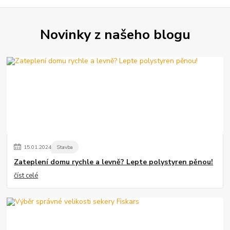
Novinky z našeho blogu
15
.
01
.
2024
Stavba
Zateplení domu rychle a levně? Lepte polystyren pěnou!
číst celé