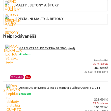
MALTY , BETONY A ŠTUKY
SPECÍALNI MALTY A BETONY
Nejprodávanější
MAPEI KERAFLEX EXTRA S1 25Kg šedý
1.
skladem
620,13 Kč
25 % sleva
465,09 Kč
384,38 Kč bez DPH
TOP produkt
Akce
Den BRAVEN Lepidlo na obklady a dlažbu QUARTZ C1T
2.
Skladem
228,69 Kč
33 % sleva
153,22 Kč