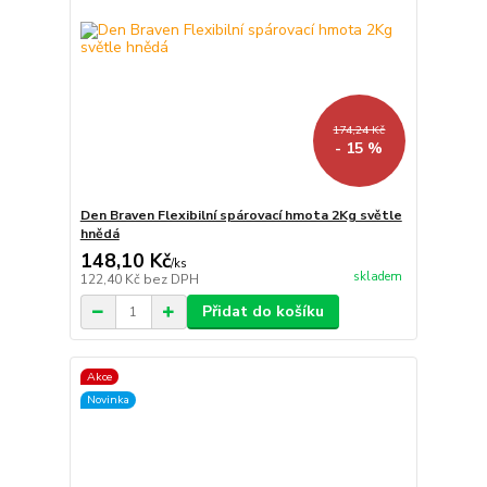
174,24 Kč
- 15 %
Den Braven Flexibilní spárovací hmota 2Kg světle
hnědá
148,10 Kč
/
ks
skladem
122,40 Kč
bez DPH
Přidat do košíku
Akce
Novinka