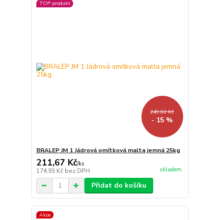
TOP produkt
249,02 Kč
- 15 %
BRALEP JM 1 Jádrová omítková malta jemná 25kg
211,67 Kč
/
ks
skladem
174,93 Kč
bez DPH
Přidat do košíku
Akce