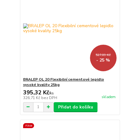
527,09 Kč
- 25 %
BRALEP OL 20 Flexibilní cementové lepidlo
vysoké kvality 25kg
395,32 Kč
/
ks
skladem
326,71 Kč
bez DPH
Přidat do košíku
Akce