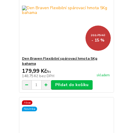
211,75 Kč
- 15 %
Den Braven Flexibilní spárovací hmota 5Kg
bahama
179,99 Kč
/
ks
skladem
148,75 Kč
bez DPH
Přidat do košíku
Akce
Novinka