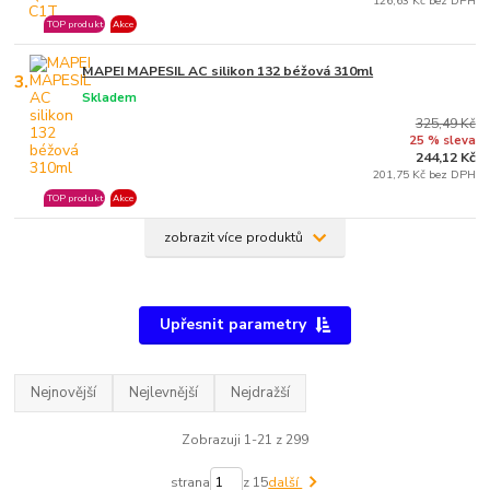
126,63 Kč bez DPH
TOP produkt
Akce
MAPEI MAPESIL AC silikon 132 béžová 310ml
3.
Skladem
325,49 Kč
25 % sleva
244,12 Kč
201,75 Kč bez DPH
TOP produkt
Akce
zobrazit více produktů
Upřesnit parametry
Nejnovější
Nejlevnější
Nejdražší
Zobrazuji 1-21 z 299
strana
z 15
další