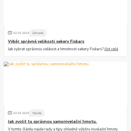
02
.
03
.
2023
Zahrada
Výběr správné velikosti sekery Fiskars
Jak vybrat správnou velikost a hmotnost sekery Fiskars?
číst celé
02
.
03
.
2023
Stavba
Jak zvolit tu správnou samonivelační hmotu.
V tomto článku najde rady a tipy ohledně výběru nivelační hmoty