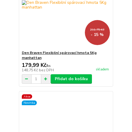
211,75 Kč
- 15 %
Den Braven Flexibilní spárovací hmota 5Kg
manhattan
179,99 Kč
/
ks
skladem
148,75 Kč
bez DPH
Přidat do košíku
Akce
Novinka