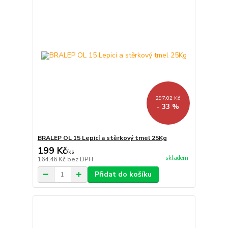
297,02 Kč
- 33 %
BRALEP OL 15 Lepicí a stěrkový tmel 25Kg
199 Kč
/
ks
skladem
164,46 Kč
bez DPH
Přidat do košíku