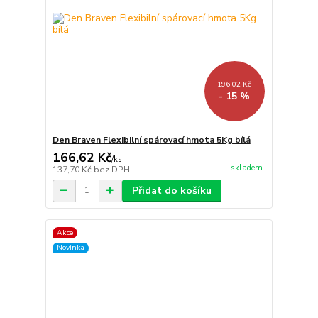
196,02 Kč
- 15 %
Den Braven Flexibilní spárovací hmota 5Kg bílá
166,62 Kč
/
ks
skladem
137,70 Kč
bez DPH
Přidat do košíku
Akce
Novinka