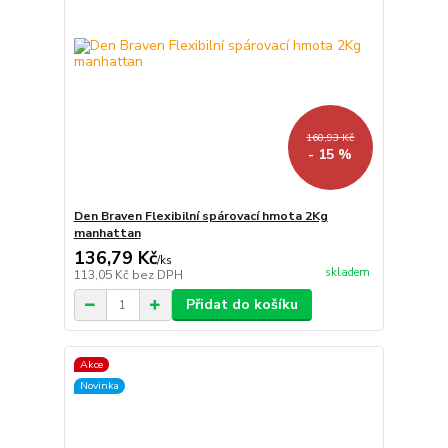
160,93 Kč
- 15 %
Den Braven Flexibilní spárovací hmota 2Kg
manhattan
136,79 Kč
/
ks
skladem
113,05 Kč
bez DPH
Přidat do košíku
Akce
Novinka