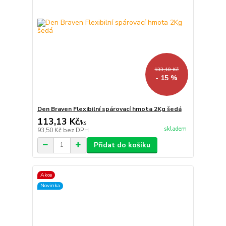
133,10 Kč
- 15 %
Den Braven Flexibilní spárovací hmota 2Kg šedá
113,13 Kč
/
ks
skladem
93,50 Kč
bez DPH
Přidat do košíku
Akce
Novinka