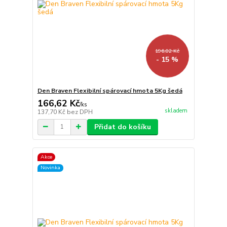
196,02 Kč
- 15 %
Den Braven Flexibilní spárovací hmota 5Kg šedá
166,62 Kč
/
ks
skladem
137,70 Kč
bez DPH
Přidat do košíku
Akce
Novinka