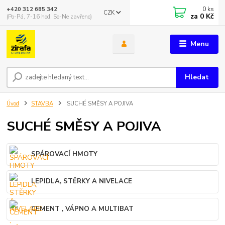
0
ks
+420 312 685 342
CZK
za
0 Kč
(Po-Pá, 7-16 hod. So-Ne zavřeno)
Menu
Hledat
Úvod
STAVBA
SUCHÉ SMĚSY A POJIVA
SUCHÉ SMĚSY A POJIVA
SPÁROVACÍ HMOTY
LEPIDLA, STĚRKY A NIVELACE
CEMENT , VÁPNO A MULTIBAT