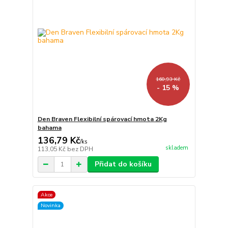
160,93 Kč
- 15 %
Den Braven Flexibilní spárovací hmota 2Kg
bahama
136,79 Kč
/
ks
skladem
113,05 Kč
bez DPH
Přidat do košíku
Akce
Novinka