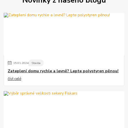
Novinky z našeho blogu
15
.
01
.
2024
Stavba
Zateplení domu rychle a levně? Lepte polystyren pěnou!
číst celé