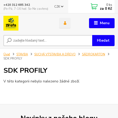
0
ks
+420 312 685 342
CZK
za
0 Kč
(Po-Pá, 7-16 hod. So-Ne zavřeno)
Menu
Hledat
Úvod
STAVBA
SUCHÁ VÝSTAVBA A DŘEVO
SÁDROKARTON
SDK PROFILY
SDK PROFILY
V této kategorii nebylo nalezeno žádné zboží.