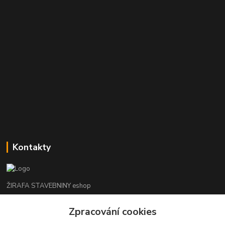
Kontakty
ŽIRAFA STAVEBNINY eshop
Zpracování cookies
+420 312 685 342
(Po-Pá, 7-16 hod. So-Ne zavřeno)