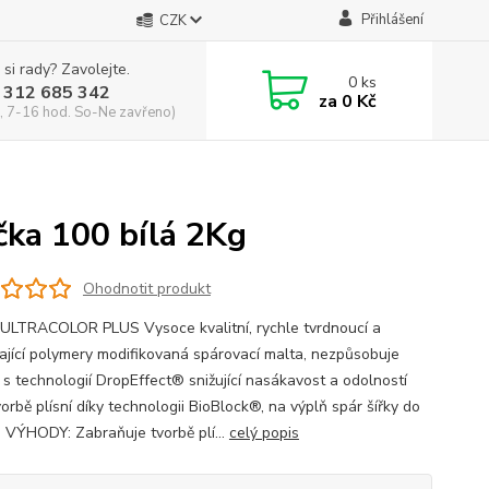
Přihlášení
CZK
 si rady? Zavolejte.
0
ks
 312 685 342
za
0 Kč
, 7-16 hod. So-Ne zavřeno)
a 100 bílá 2Kg
Ohodnotit produkt
ULTRACOLOR PLUS Vysoce kvalitní, rychle tvrdnoucí a
ající polymery modifikovaná spárovací malta, nezpůsobuje
, s technologií DropEffect® snižující nasákavost a odolností
vorbě plísní díky technologii BioBlock®, na výplň spár šířky do
 VÝHODY: Zabraňuje tvorbě plí...
celý popis