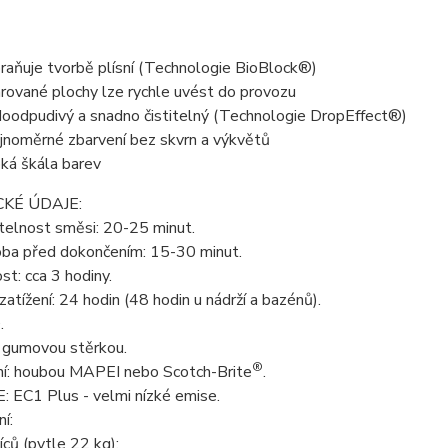
raňuje tvorbě plísní (Technologie BioBlock®)
rované plochy lze rychle uvést do provozu
oodpudivý a snadno čistitelný (Technologie DropEffect®)
jnoměrné zbarvení bez skvrn a výkvětů
oká škála barev
KÉ ÚDAJE:
telnost směsi: 20-25 minut.
oba před dokončením: 15-30 minut.
t: cca 3 hodiny.
zatížení: 24 hodin (48 hodin u nádrží a bazénů).
.
: gumovou stěrkou.
®
í: houbou MAPEI nebo Scotch-Brite
.
 EC1 Plus - velmi nízké emise.
í:
ců (pytle 22 kg);