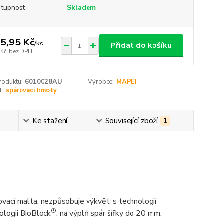
tupnost
Skladem
5,95 Kč
/
ks
Přidat do košíku
 Kč
bez DPH
roduktu:
6010028AU
Výrobce:
MAPEI
l:
spárovací hmoty
Ke stažení
Související zboží
1
rovací malta, nezpůsobuje výkvět, s technologií
®
nologii BioBlock
, na výplň spár šířky do 20 mm.