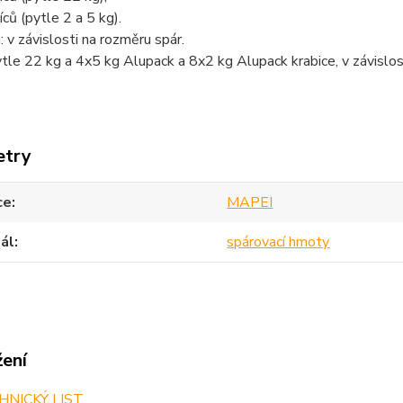
ců (pytle 2 a 5 kg).
 v závislosti na rozměru spár.
ytle 22 kg a 4x5 kg Alupack a 8x2 kg Alupack krabice, v závislos
etry
ce
MAPEI
ál
spárovací hmoty
žení
NICKÝ LIST