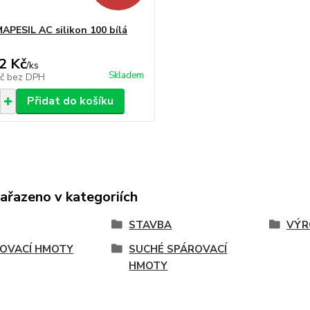
APESIL AC silikon 100 bílá
2 Kč
/
ks
Skladem
Kč
bez DPH
Přidat do košíku
zařazeno v kategoriích
STAVBA
VÝR
OVACÍ HMOTY
SUCHÉ SPÁROVACÍ
HMOTY