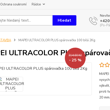
Ochrana soukromí
Rádce
Nevíte
Hledat
+420
(Po-Pá
STAVBA
MAPEI ULTRACOLOR PLUS spárovačka 100 bílá 2Kg
I ULTRACOLOR PLUS spárovačk
314,60 Kč
- 25 %
MAPEI 
vysych
výkvět
proti t
20 mm.