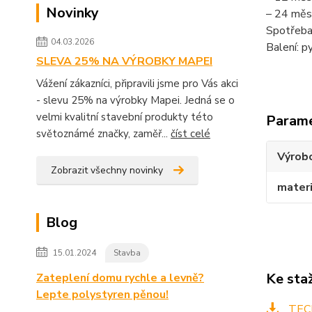
Novinky
– 24 měsí
Spotřeba:
04.03.2026
Balení: p
SLEVA 25% NA VÝROBKY MAPEI
Vážení zákazníci, připravili jsme pro Vás akci
- slevu 25% na výrobky Mapei. Jedná se o
velmi kvalitní stavební produkty této
Param
světoznámé značky, zaměř...
číst celé
Výrob
Zobrazit všechny novinky
materi
Blog
15.01.2024
Stavba
Ke sta
Zateplení domu rychle a levně?
Lepte polystyren pěnou!
TECH