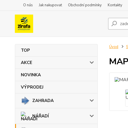
O nás
Jak nakupovat
Obchodní podmínky
Kontakty
Úvod
TOP
MAPE
AKCE
NOVINKA
VÝPRODEJ
ZAHRADA
NÁŘADÍ