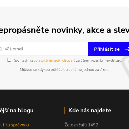
epropásněte novinky, akce a slev
Přihlásit se
Souhlasím se
zpracováním osobních údajů
za účelem rozesílky newsletteru.
Můžete se kdykoli odhlásit. Zasíláme jednou za 7 dní.
ější na blogu
Kde nás najdete
olit tu správnou
Železničářů 1492