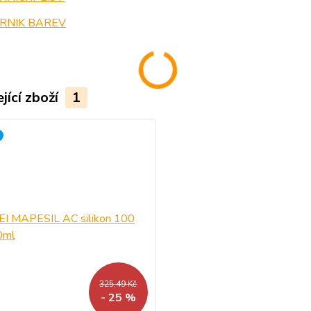
RNIK BAREV
jící zboží
1
325,49 Kč
- 25 %