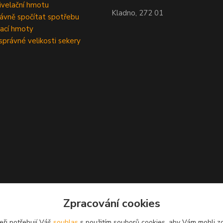
velační hmotu
Kladno, 272 01
rávně spočítat spotřebu
ací hmoty
správné velikosti sekery
Zpracování cookies
eři potřebují Váš
souhlas
s použitím souborů cookies, aby Vám mohli z