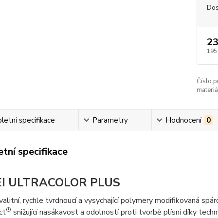
Dos
23
195
Číslo p
materiá
etní specifikace
Parametry
Hodnocení
0
tní specifikace
I ULTRACOLOR PLUS
alitní, rychle tvrdnoucí a vysychající polymery modifikovaná spá
®
ct
snižující nasákavost a odolností proti tvorbě plísní díky tech