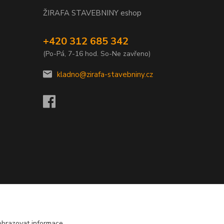
ŽIRAFA STAVEBNINY eshop
+420 312 685 342
(Po-Pá, 7-16 hod. So-Ne zavřeno)
kladno@zirafa-stavebniny.cz
obrazovat informace