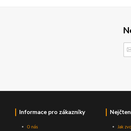
N
Informace pro zákazníky
Nejčten
O nás
Jak zv