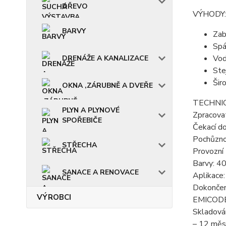
DŘEVO
VÝHODY:
BARVY
Zab
Spá
Vod
DRENÁŽE A KANALIZACE
Ste
Šir
OKNA ,ZÁRUBNĚ A DVEŘE
TECHNIC
PLYN A PLYNOVÉ
Zpracova
SPOŘEBIČE
Čekací d
Pochůznos
STŘECHA
Provozní 
Barvy: 40
SANACE A RENOVACE
Aplikace
Dokončen
VÝROBCI
EMICODE:
Skladován
– 12 měsí