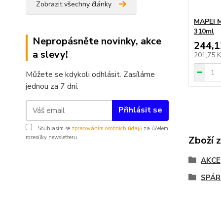
Zobrazit všechny články
MAPEI M
310ml
Nepropásněte novinky, akce
244,1
a slevy!
201,75 
Můžete se kdykoli odhlásit. Zasíláme
jednou za 7 dní.
Přihlásit se
Souhlasím se
zpracováním osobních údajů
za účelem
rozesílky newsletteru.
Zboží 
AKCE
SPÁR