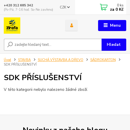
0
ks
+420 312 685 342
CZK
za
0 Kč
(Po-Pá, 7-16 hod. So-Ne zavřeno)
Menu
Hledat
Úvod
STAVBA
SUCHÁ VÝSTAVBA A DŘEVO
SÁDROKARTON
SDK PŘÍSLUŠENSTVÍ
SDK PŘÍSLUŠENSTVÍ
V této kategorii nebylo nalezeno žádné zboží.