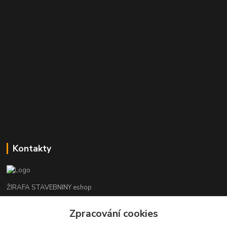
Kontakty
ŽIRAFA STAVEBNINY eshop
Zpracování cookies
+420 312 685 342
(Po-Pá, 7-16 hod. So-Ne zavřeno)