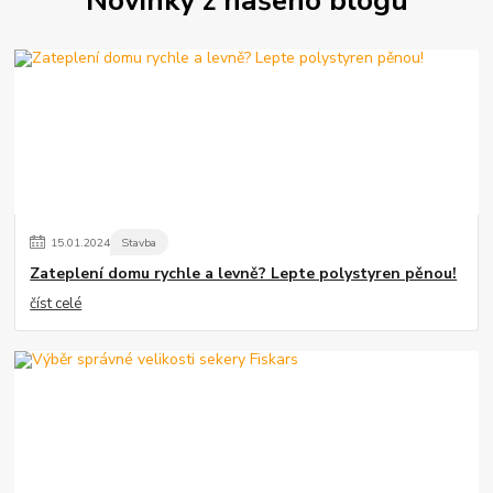
Novinky z našeho blogu
15
.
01
.
2024
Stavba
Zateplení domu rychle a levně? Lepte polystyren pěnou!
číst celé