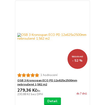
582,01 Kč
- 52 %
1 hodnocení
OSB 3 Kronospan ECO PD 12x625x2500mm
nebroušené 1,562 m2
279,36 Kč
/
ks
do 7 dnů
230,88 Kč
bez DPH
Detail