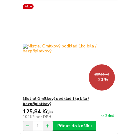
Akce
157,30 Kč
- 20 %
Mistral Omítkový podklad 1kg bílá /
bezpříplatkový
125,84 Kč
/
ks
do 3 dnů
104 Kč
bez DPH
Přidat do košíku