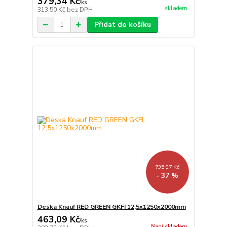
379,34 Kč
/
ks
skladem
313,50 Kč
bez DPH
Přidat do košíku
735,07 Kč
- 37 %
Deska Knauf RED GREEN GKFI 12,5x1250x2000mm
463,09 Kč
/
ks
Není skladem