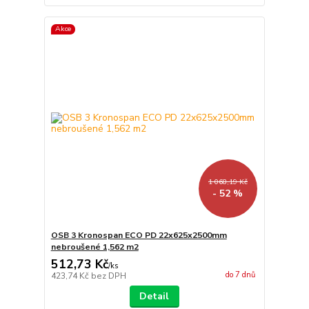
Akce
1 068,19 Kč
- 52 %
OSB 3 Kronospan ECO PD 22x625x2500mm
nebroušené 1,562 m2
512,73 Kč
/
ks
do 7 dnů
423,74 Kč
bez DPH
Detail