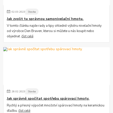
02
.
03
.
2023
Stavba
Jak zvolit tu správnou samonivelační hmotu.
V tomto článku najde rady a tipy ohledně výběru nivelační hmoty
od výrobce Den Braven, kterou si můžete u nás koupit nebo
objednat.
číst celé
28
.
02
.
2023
Stavba
Jak správně spočítat spotřebu spárovací hmoty.
Rychlý a přesný výpočet množství spárovací hmoty na keramickou
dlažbu.
číst celé