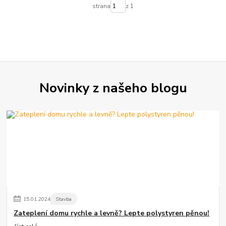
strana
z 1
Novinky z našeho blogu
15
.
01
.
2024
Stavba
Zateplení domu rychle a levně? Lepte polystyren pěnou!