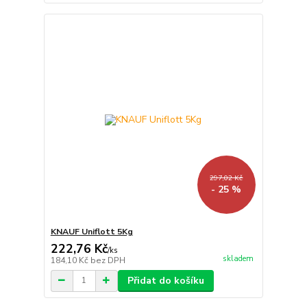
297,02 Kč
- 25 %
KNAUF Uniflott 5Kg
222,76 Kč
/
ks
skladem
184,10 Kč
bez DPH
Přidat do košíku