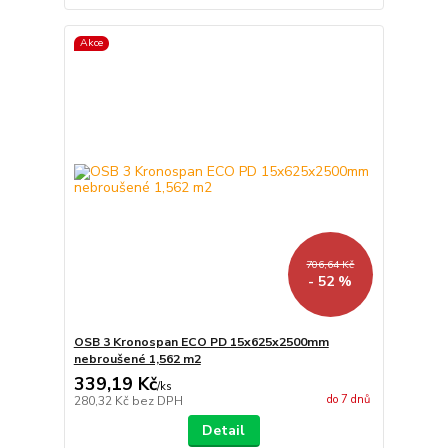
Akce
706,64 Kč
- 52 %
OSB 3 Kronospan ECO PD 15x625x2500mm
nebroušené 1,562 m2
339,19 Kč
/
ks
do 7 dnů
280,32 Kč
bez DPH
Detail