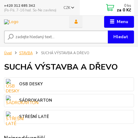
0
ks
+420 312 685 342
CZK
za
0 Kč
(Po-Pá, 7-16 hod. So-Ne zavřeno)
Menu
Hledat
Úvod
STAVBA
SUCHÁ VÝSTAVBA A DŘEVO
SUCHÁ VÝSTAVBA A DŘEVO
OSB DESKY
SÁDROKARTON
STŘEŠNÍ LATĚ