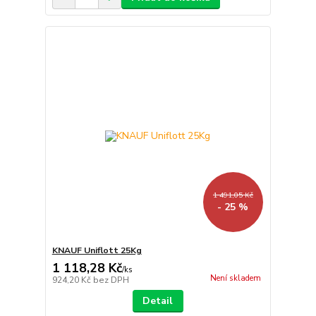
1 491,05 Kč
- 25 %
KNAUF Uniflott 25Kg
1 118,28 Kč
/
ks
Není skladem
924,20 Kč
bez DPH
Detail