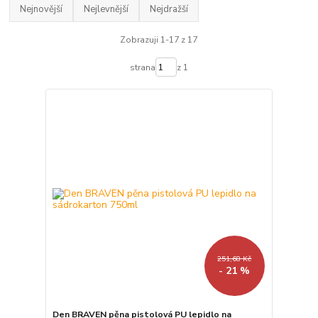
Nejnovější
Nejlevnější
Nejdražší
Zobrazuji 1-17 z 17
strana
z 1
251,68 Kč
- 21 %
Den BRAVEN pěna pistolová PU lepidlo na