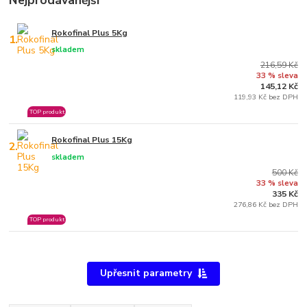
Nejprodávanější
Rokofinal Plus 5Kg
1.
skladem
216,59 Kč
33 % sleva
145,12 Kč
119,93 Kč bez DPH
TOP produkt
Rokofinal Plus 15Kg
2.
skladem
500 Kč
33 % sleva
335 Kč
276,86 Kč bez DPH
TOP produkt
Upřesnit parametry