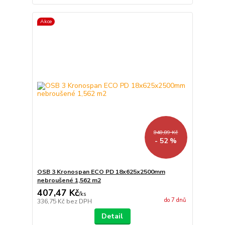
Akce
848,89 Kč
- 52 %
OSB 3 Kronospan ECO PD 18x625x2500mm
nebroušené 1,562 m2
407,47 Kč
/
ks
do 7 dnů
336,75 Kč
bez DPH
Detail