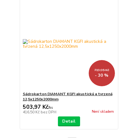
719,95 Kč
- 30 %
Sádrokarton DIAMANT KGFI akustická a tvrzená
12,5x1250x2000mm
503,97 Kč
/
ks
Není skladem
416,50 Kč
bez DPH
Detail