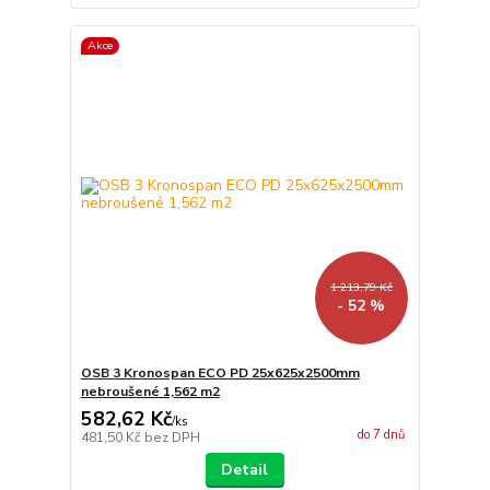
Akce
1 213,79 Kč
- 52 %
OSB 3 Kronospan ECO PD 25x625x2500mm
nebroušené 1,562 m2
582,62 Kč
/
ks
do 7 dnů
481,50 Kč
bez DPH
Detail