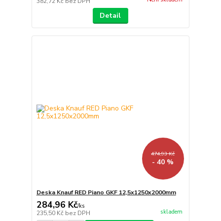
382,72 Kč
bez DPH
Detail
474,93 Kč
- 40 %
Deska Knauf RED Piano GKF 12,5x1250x2000mm
284,96 Kč
/
ks
skladem
235,50 Kč
bez DPH