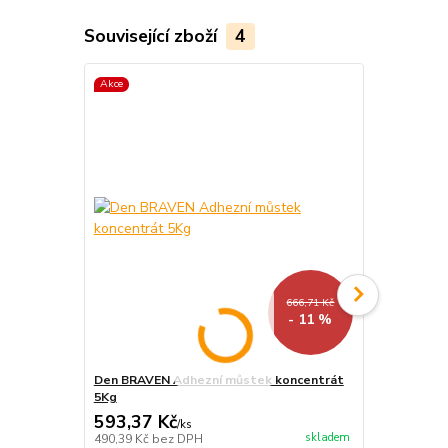
Související zboží
4
Akce
666,71 Kč
- 11 %
Den BRAVEN Adhezní můstek koncentrát
Den BRAVEN F
5Kg
dlažbu SUP
593,37 Kč
313,74 K
/
ks
skladem
490,39 Kč
bez DPH
259,29 Kč
be