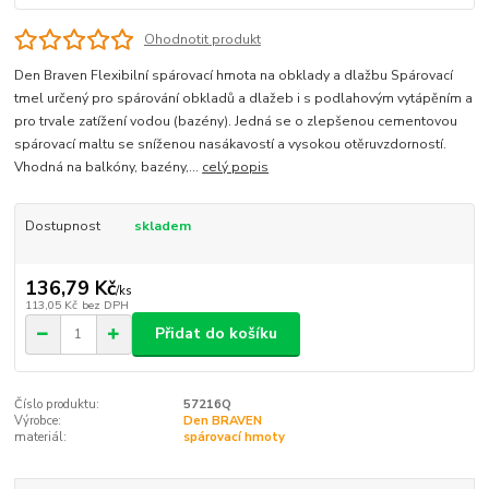
Ohodnotit produkt
Den Braven Flexibilní spárovací hmota na obklady a dlažbu Spárovací
tmel určený pro spárování obkladů a dlažeb i s podlahovým vytápěním a
pro trvale zatížení vodou (bazény). Jedná se o zlepšenou cementovou
spárovací maltu se sníženou nasákavostí a vysokou otěruvzdorností.
Vhodná na balkóny, bazény,...
celý popis
Dostupnost
skladem
136,79 Kč
/
ks
113,05 Kč
bez DPH
Přidat do košíku
Číslo produktu:
57216Q
Výrobce:
Den BRAVEN
materiál:
spárovací hmoty