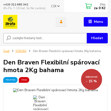
0
ks
+420 312 685 342
CZK
za
0 Kč
(Po-Pá, 7-16 hod. So-Ne zavřeno)
Menu
Hledat
Úvod
STAVBA
Den Braven Flexibilní spárovací hmota 2Kg bahama
Den Braven Flexibilní spárovací
hmota 2Kg bahama
160,93 Kč
Novinka
Akce
- 15 %