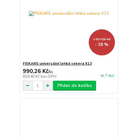
1 597,20 Kč
- 38 %
FISKARS univerzální lehká sekera X13
990,26 Kč
/
ks
do 7 dnů
818,40 Kč
bez DPH
Přidat do košíku