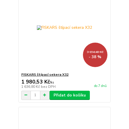
3 194,40 Kč
- 38 %
FISKARS štípací sekera X32
1 980,53 Kč
/
ks
do 7 dnů
1 636,80 Kč
bez DPH
Přidat do košíku