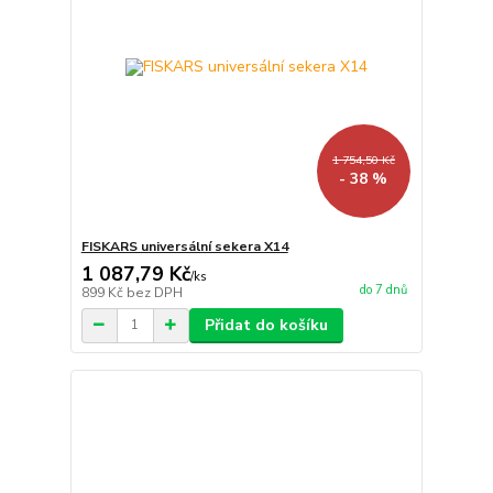
1 754,50 Kč
- 38 %
FISKARS universální sekera X14
1 087,79 Kč
/
ks
do 7 dnů
899 Kč
bez DPH
Přidat do košíku