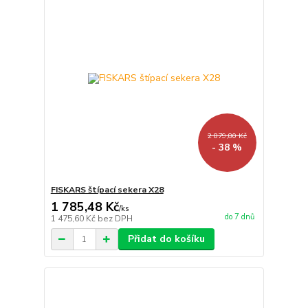
2 879,80 Kč
- 38 %
FISKARS štípací sekera X28
1 785,48 Kč
/
ks
do 7 dnů
1 475,60 Kč
bez DPH
Přidat do košíku