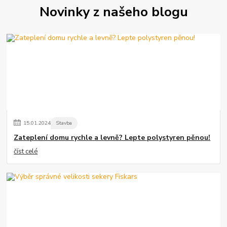
Novinky z našeho blogu
15
.
01
.
2024
Stavba
Zateplení domu rychle a levně? Lepte polystyren pěnou!
číst celé