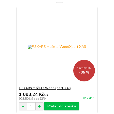
1 681,90 Kč
- 35 %
FISKARS mačeta WoodXpert XA3
1 093,24 Kč
/
ks
do 7 dnů
903,50 Kč
bez DPH
Přidat do košíku