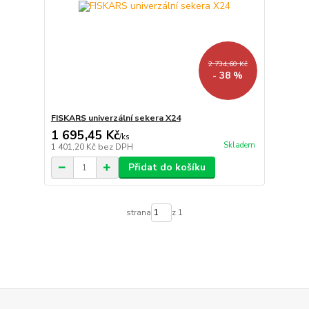
2 734,60 Kč
- 38 %
FISKARS univerzální sekera X24
1 695,45 Kč
/
ks
Skladem
1 401,20 Kč
bez DPH
Přidat do košíku
strana
z 1