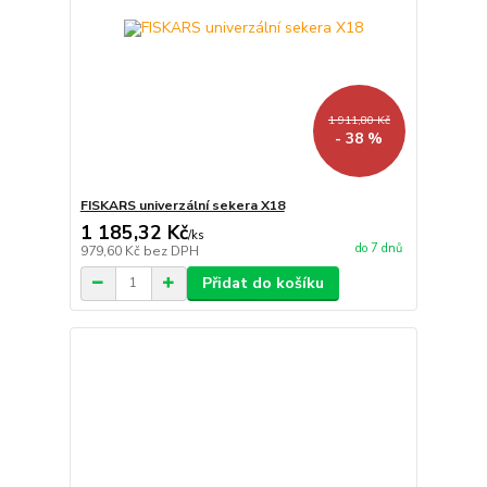
1 911,80 Kč
- 38 %
FISKARS univerzální sekera X18
1 185,32 Kč
/
ks
do 7 dnů
979,60 Kč
bez DPH
Přidat do košíku