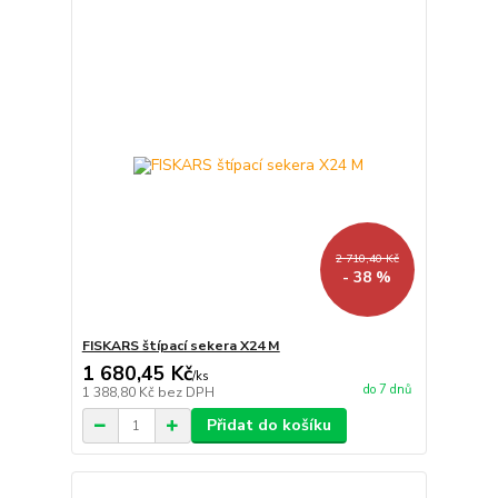
2 710,40 Kč
- 38 %
FISKARS štípací sekera X24 M
1 680,45 Kč
/
ks
do 7 dnů
1 388,80 Kč
bez DPH
Přidat do košíku