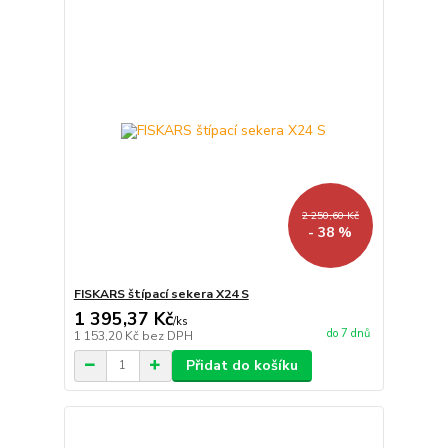
2 250,60 Kč
- 38 %
FISKARS štípací sekera X24 S
1 395,37 Kč
/
ks
do 7 dnů
1 153,20 Kč
bez DPH
Přidat do košíku