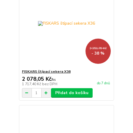
3 351,70 Kč
- 38 %
FISKARS štípací sekera X36
2 078,05 Kč
/
ks
do 7 dnů
1 717,40 Kč
bez DPH
Přidat do košíku