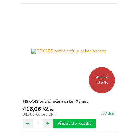
640,09 Kč
- 35 %
FISKARS ostřič nožů a seker Xsharp
416,06 Kč
/
ks
do 7 dnů
343,85 Kč
bez DPH
Přidat do košíku