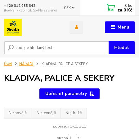
0
ks
+420 312 685 342
CZK
za
0 Kč
(Po-Pá, 7-16 hod. So-Ne zavřeno)
Menu
Hledat
Úvod
NÁŘADÍ
KLADIVA, PALICE A SEKERY
KLADIVA, PALICE A SEKERY
Upřesnit parametry
Nejnovější
Nejlevnější
Nejdražší
Zobrazuji 1-11 z 11
strana
z 1