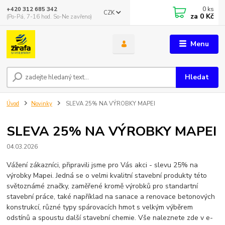
0
ks
+420 312 685 342
CZK
za
0 Kč
(Po-Pá, 7-16 hod. So-Ne zavřeno)
Menu
Hledat
Úvod
Novinky
SLEVA 25% NA VÝROBKY MAPEI
SLEVA 25% NA VÝROBKY MAPEI
04.03.2026
Vážení zákazníci, připravili jsme pro Vás akci - slevu 25% na
výrobky Mapei. Jedná se o velmi kvalitní stavební produkty této
světoznámé značky, zaměřené kromě výrobků pro standartní
stavební práce, také například na sanace a renovace betonových
konstrukcí, různé typy spárovacích hmot s velkým výběrem
odstínů a spoustu další stavební chemie. Vše naleznete zde v e-