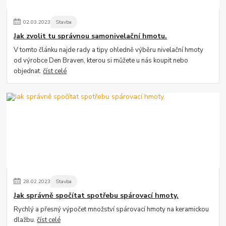
02
.
03
.
2023
Stavba
Jak zvolit tu správnou samonivelační hmotu.
V tomto článku najde rady a tipy ohledně výběru nivelační hmoty
od výrobce Den Braven, kterou si můžete u nás koupit nebo
objednat.
číst celé
28
.
02
.
2023
Stavba
Jak správně spočítat spotřebu spárovací hmoty.
Rychlý a přesný výpočet množství spárovací hmoty na keramickou
dlažbu.
číst celé