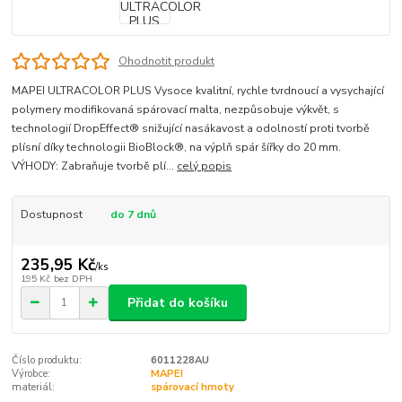
Ohodnotit produkt
MAPEI ULTRACOLOR PLUS Vysoce kvalitní, rychle tvrdnoucí a vysychající
polymery modifikovaná spárovací malta, nezpůsobuje výkvět, s
technologií DropEffect® snižující nasákavost a odolností proti tvorbě
plísní díky technologii BioBlock®, na výplň spár šířky do 20 mm.
VÝHODY: Zabraňuje tvorbě plí...
celý popis
Dostupnost
do 7 dnů
235,95 Kč
/
ks
195 Kč
bez DPH
Přidat do košíku
Číslo produktu:
6011228AU
Výrobce:
MAPEI
materiál:
spárovací hmoty