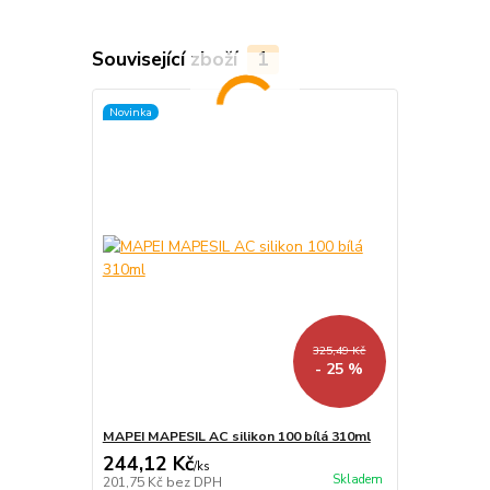
Související zboží
1
Novinka
325,49 Kč
- 25 %
MAPEI MAPESIL AC silikon 100 bílá 310ml
244,12 Kč
/
ks
Skladem
201,75 Kč
bez DPH