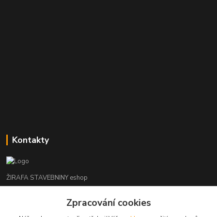
Kontakty
ŽIRAFA STAVEBNINY eshop
+420 312 685 342
Zpracování cookies
(Po-Pá, 7-16 hod. So-Ne zavřeno)