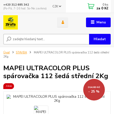
0
ks
+420 312 685 342
CZK
za
0 Kč
(Po-Pá, 7-16 hod. So-Ne zavřeno)
Menu
Hledat
Úvod
STAVBA
MAPEI ULTRACOLOR PLUS spárovačka 112 šedá střední
2Kg
MAPEI ULTRACOLOR PLUS
spárovačka 112 šedá střední 2Kg
Akce
314,60 Kč
- 25 %