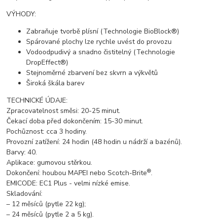
VÝHODY:
Zabraňuje tvorbě plísní (Technologie BioBlock®)
Spárované plochy lze rychle uvést do provozu
Vodoodpudivý a snadno čistitelný (Technologie
DropEffect®)
Stejnoměrné zbarvení bez skvrn a výkvětů
Široká škála barev
TECHNICKÉ ÚDAJE:
Zpracovatelnost směsi: 20-25 minut.
Čekací doba před dokončením: 15-30 minut.
Pochůznost: cca 3 hodiny.
Provozní zatížení: 24 hodin (48 hodin u nádrží a bazénů).
Barvy: 40.
Aplikace: gumovou stěrkou.
®
Dokončení: houbou MAPEI nebo Scotch-Brite
.
EMICODE: EC1 Plus - velmi nízké emise.
Skladování:
– 12 měsíců (pytle 22 kg);
– 24 měsíců (pytle 2 a 5 kg).