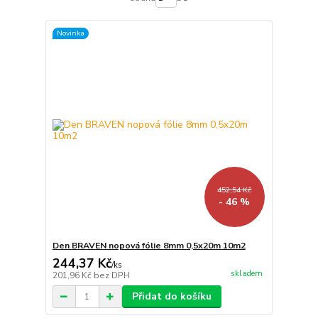
Novinka
452,54 Kč
- 46 %
Den BRAVEN nopová fólie 8mm 0,5x20m 10m2
244,37 Kč
/
ks
skladem
201,96 Kč
bez DPH
Přidat do košíku