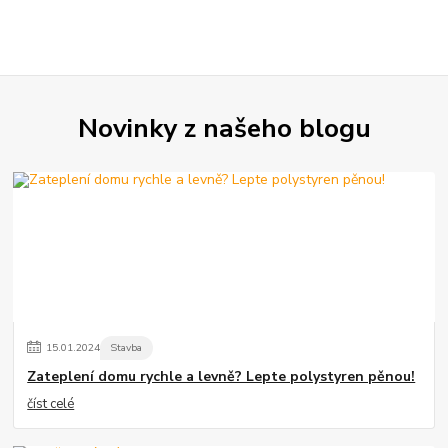
Novinky z našeho blogu
15
.
01
.
2024
Stavba
Zateplení domu rychle a levně? Lepte polystyren pěnou!
číst celé