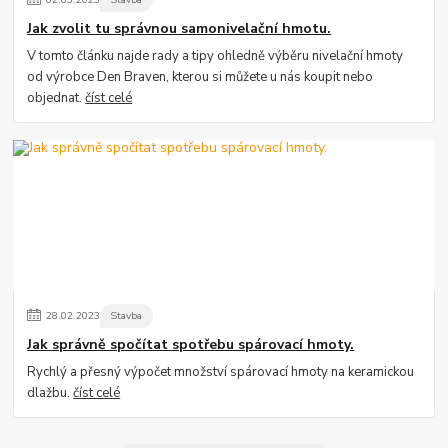
Jak zvolit tu správnou samonivelační hmotu.
V tomto článku najde rady a tipy ohledně výběru nivelační hmoty
od výrobce Den Braven, kterou si můžete u nás koupit nebo
objednat.
číst celé
28
.
02
.
2023
Stavba
Jak správně spočítat spotřebu spárovací hmoty.
Rychlý a přesný výpočet množství spárovací hmoty na keramickou
dlažbu.
číst celé