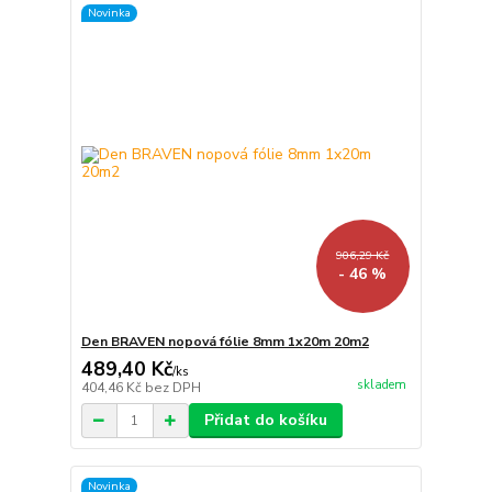
Novinka
906,29 Kč
- 46 %
Den BRAVEN nopová fólie 8mm 1x20m 20m2
489,40 Kč
/
ks
skladem
404,46 Kč
bez DPH
Přidat do košíku
Novinka