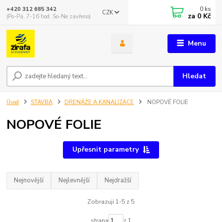
0
ks
+420 312 685 342
CZK
za
0 Kč
(Po-Pá, 7-16 hod. So-Ne zavřeno)
Menu
Hledat
Úvod
STAVBA
DRENÁŽE A KANALIZACE
NOPOVÉ FOLIE
NOPOVÉ FOLIE
Upřesnit parametry
Nejnovější
Nejlevnější
Nejdražší
Zobrazuji 1-5 z 5
strana
z 1