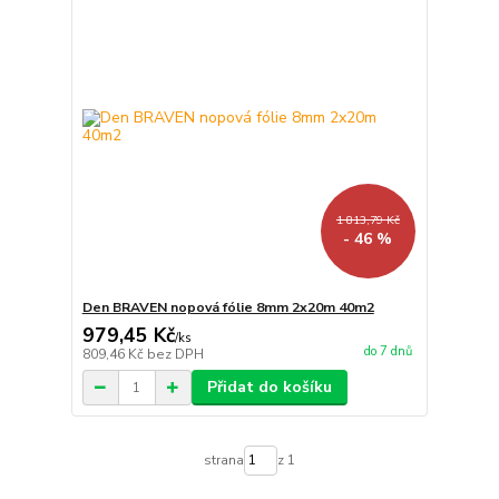
1 813,79 Kč
- 46 %
Den BRAVEN nopová fólie 8mm 2x20m 40m2
979,45 Kč
/
ks
do 7 dnů
809,46 Kč
bez DPH
Přidat do košíku
strana
z 1