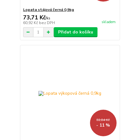
Lopata stájová černá 0,9kg
73,71 Kč
/
ks
skladem
60,92 Kč
bez DPH
Přidat do košíku
82,84 Kč
- 11 %