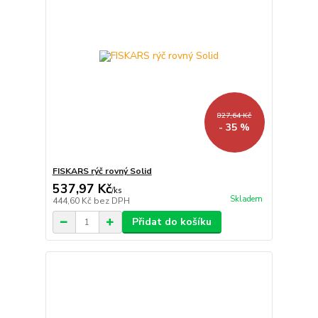
827,64 Kč
- 35 %
FISKARS rýč rovný Solid
537,97 Kč
/
ks
Skladem
444,60 Kč
bez DPH
Přidat do košíku