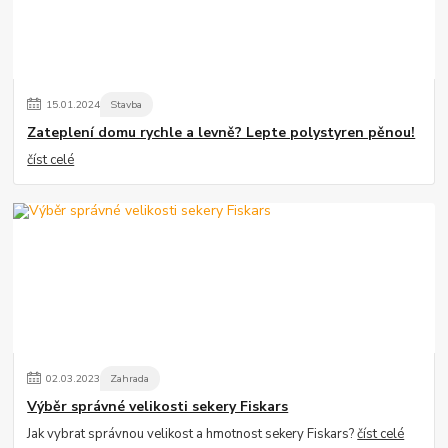
15
.
01
.
2024
Stavba
Zateplení domu rychle a levně? Lepte polystyren pěnou!
číst celé
02
.
03
.
2023
Zahrada
Výběr správné velikosti sekery Fiskars
Jak vybrat správnou velikost a hmotnost sekery Fiskars?
číst celé