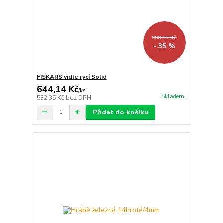
990,99 Kč
- 35 %
FISKARS vidle rycí Solid
644,14 Kč
/
ks
Skladem
532,35 Kč
bez DPH
Přidat do košíku