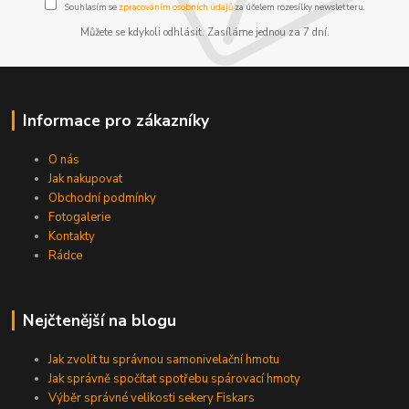
Souhlasím se
zpracováním osobních údajů
za účelem rozesílky newsletteru.
Můžete se kdykoli odhlásit. Zasíláme jednou za 7 dní.
Informace pro zákazníky
O nás
Jak nakupovat
Obchodní podmínky
Fotogalerie
Kontakty
Rádce
Nejčtenější na blogu
Jak zvolit tu správnou samonivelační hmotu
Jak správně spočítat spotřebu spárovací hmoty
Výběr správné velikosti sekery Fiskars