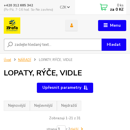
0
ks
+420 312 685 342
CZK
za
0 Kč
(Po-Pá, 7-16 hod. So-Ne zavřeno)
Menu
Hledat
Úvod
NÁŘADÍ
LOPATY, RÝČE, VIDLE
LOPATY, RÝČE, VIDLE
Upřesnit parametry
Nejnovější
Nejlevnější
Nejdražší
Zobrazuji 1-21 z 31
strana
z 2
další