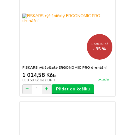
1 560,90 Kč
- 35 %
FISKARS rýč špičatý ERGONOMIC PRO drenážní
1 014,58 Kč
/
ks
Skladem
838,50 Kč
bez DPH
Přidat do košíku