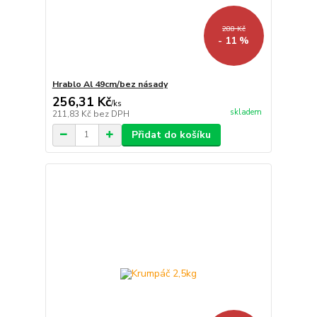
288 Kč
- 11 %
Hrablo Al 49cm/bez násady
256,31 Kč
/
ks
skladem
211,83 Kč
bez DPH
Přidat do košíku