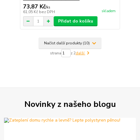
73,87 Kč
/
ks
skladem
61,05 Kč
bez DPH
Přidat do košíku
Načíst další produkty (10)
strana
z 2
další
Novinky z našeho blogu