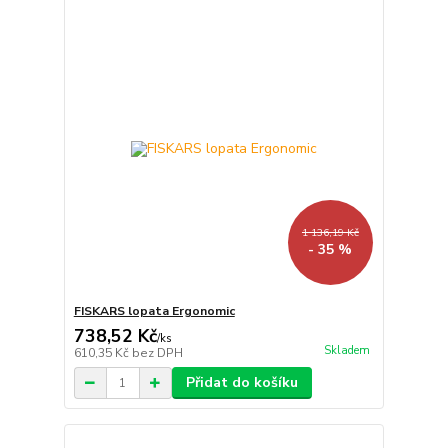
1 136,19 Kč
- 35 %
FISKARS lopata Ergonomic
738,52 Kč
/
ks
Skladem
610,35 Kč
bez DPH
Přidat do košíku