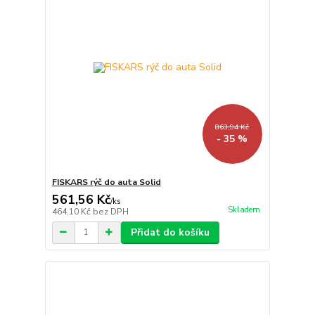
863,94 Kč
- 35 %
FISKARS rýč do auta Solid
561,56 Kč
/
ks
Skladem
464,10 Kč
bez DPH
Přidat do košíku