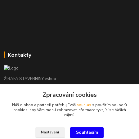
Kontakty
ŽIRAFA STAVEBNINY eshop
Zpracování cookies
+420 312 685 342
(Po-Pá, 7-16 hod. So-Ne zavřeno)
Náš e-shop a partneři potřebují Váš
souhlas
s použitím souborů
cookies, aby Vám mohli zobrazovat informace týkající se Vašich
kladno@zirafa-stavebniny.cz
zájmů.
Souhlasím
Nastavení