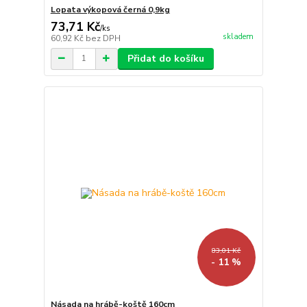
Lopata výkopová černá 0,9kg
73,71 Kč
/
ks
skladem
60,92 Kč
bez DPH
Přidat do košíku
83,01 Kč
- 11 %
Násada na hrábě-koště 160cm