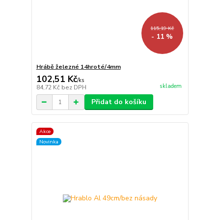
115,19 Kč
- 11 %
Hrábě železné 14hroté/4mm
102,51 Kč
/
ks
skladem
84,72 Kč
bez DPH
Přidat do košíku
Akce
Novinka