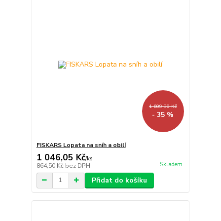
1 609,30 Kč
- 35 %
FISKARS Lopata na sníh a obilí
1 046,05 Kč
/
ks
Skladem
864,50 Kč
bez DPH
Přidat do košíku