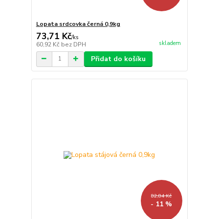
Lopata srdcovka černá 0,9kg
73,71 Kč
/
ks
skladem
60,92 Kč
bez DPH
Přidat do košíku
82,84 Kč
- 11 %