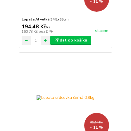
- 11 %
Lopata Al velká 34,5x35cm
194,48 Kč
/
ks
skladem
160,73 Kč
bez DPH
Přidat do košíku
82,84 Kč
- 11 %