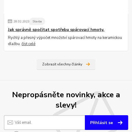
28
.
02
.
2023
Stavba
Jak správně spočítat spotřebu spárovací hmoty.
Rychlý a přesný výpočet množství spárovací hmoty na keramickou
dlažbu.
číst celé
Zobrazit všechny články
Nepropásněte novinky, akce a
slevy!
Přihlásit se