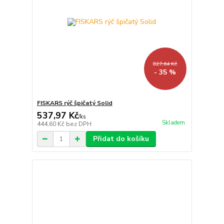
827,64 Kč
- 35 %
FISKARS rýč špičatý Solid
537,97 Kč
/
ks
Skladem
444,60 Kč
bez DPH
Přidat do košíku