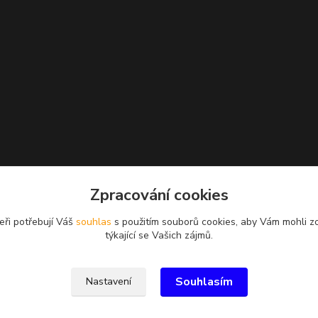
Zpracování cookies
eři potřebují Váš
souhlas
s použitím souborů cookies, aby Vám mohli z
týkající se Vašich zájmů.
Souhlasím
Nastavení