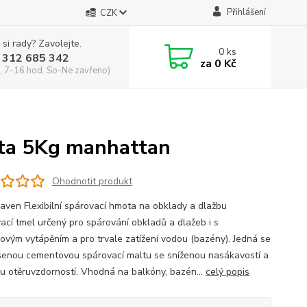
Přihlášení
CZK
 si rady? Zavolejte.
0
ks
 312 685 342
za
0 Kč
, 7-16 hod. So-Ne zavřeno)
ota 5Kg manhattan
Ohodnotit produkt
aven Flexibilní spárovací hmota na obklady a dlažbu
ací tmel určený pro spárování obkladů a dlažeb i s
ovým vytápěním a pro trvale zatížení vodou (bazény). Jedná se
šenou cementovou spárovací maltu se sníženou nasákavostí a
u otěruvzdorností. Vhodná na balkóny, bazén...
celý popis