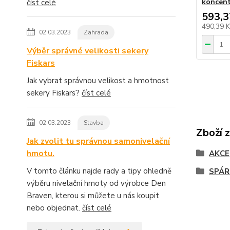
koncent
číst celé
593,3
490,39 
02.03.2023
Zahrada
Výběr správné velikosti sekery
Fiskars
Jak vybrat správnou velikost a hmotnost
sekery Fiskars?
číst celé
02.03.2023
Stavba
Zboží 
Jak zvolit tu správnou samonivelační
hmotu.
AKCE
V tomto článku najde rady a tipy ohledně
SPÁR
výběru nivelační hmoty od výrobce Den
Braven, kterou si můžete u nás koupit
nebo objednat.
číst celé