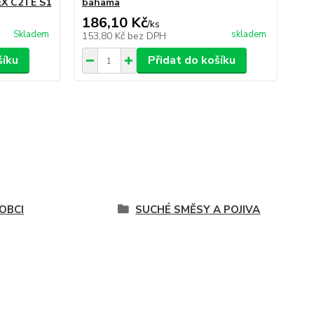
EX C2TE S1
bahama
dl
186,10 Kč
15
/
ks
Skladem
skladem
153,80 Kč
bez DPH
12
šíku
Přidat do košíku
OBCI
SUCHÉ SMĚSY A POJIVA