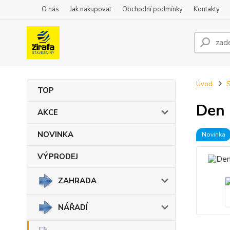
O nás
Jak nakupovat
Obchodní podmínky
Kontakty
Úvod
TOP
Den 
AKCE
NOVINKA
Novinka
VÝPRODEJ
ZAHRADA
NÁŘADÍ