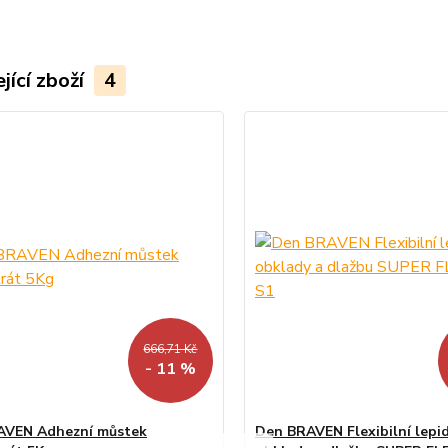
jící zboží
4
666,71 Kč
- 11 %
AVEN Adhezní můstek
Den BRAVEN Flexibilní lepi