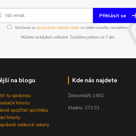
Přihlásit se
Souhlasím se
zpracováním osobních údajů
za účelem rozesílky newsletteru.
Můžete se kdykoli odhlásit. Zasíláme jednou za 7 dní.
ější na blogu
Kde nás najdete
olit tu správnou
Železničářů 1492
velační hmotu
Kladno, 272 01
rávně spočítat spotřebu
ací hmoty
správné velikosti sekery