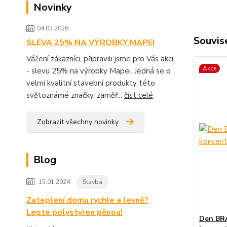
Novinky
04.03.2026
Souvise
SLEVA 25% NA VÝROBKY MAPEI
Vážení zákazníci, připravili jsme pro Vás akci
Akce
- slevu 25% na výrobky Mapei. Jedná se o
velmi kvalitní stavební produkty této
světoznámé značky, zaměř...
číst celé
Zobrazit všechny novinky
Blog
15.01.2024
Stavba
Zateplení domu rychle a levně?
Lepte polystyren pěnou!
Den BR