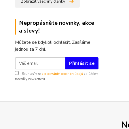
Zobrazit všechny články
Nepropásněte novinky, akce
a slevy!
Můžete se kdykoli odhlásit. Zasíláme
jednou za 7 dní.
Přihlásit se
Souhlasím se
zpracováním osobních údajů
za účelem
rozesílky newsletteru.
N