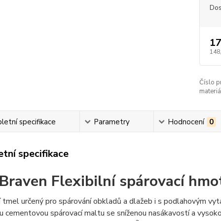
Dos
17
148
Číslo p
materiá
etní specifikace
Parametry
Hodnocení
0
tní specifikace
Braven Flexibilní spárovací hmo
 tmel určený pro spárování obkladů a dlažeb i s podlahovým vytá
 cementovou spárovací maltu se sníženou nasákavostí a vysokou