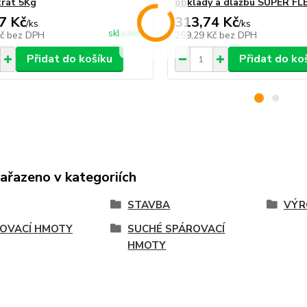
rát 5Kg
obklady a dlažbu SUPER FL
7 Kč
313,74 Kč
/
ks
/
ks
skladem
Kč
bez DPH
259,29 Kč
bez DPH
Přidat do košíku
Přidat do ko
zařazeno v kategoriích
STAVBA
VÝR
OVACÍ HMOTY
SUCHÉ SPÁROVACÍ
HMOTY