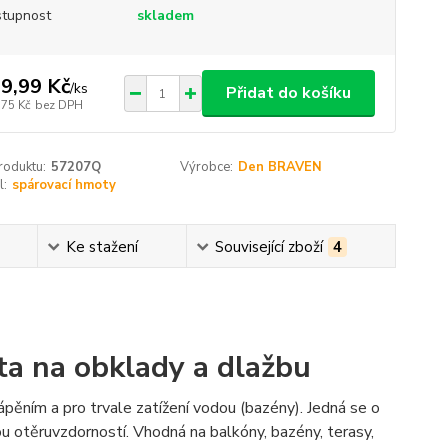
tupnost
skladem
9,99 Kč
/
ks
Přidat do košíku
,75 Kč
bez DPH
roduktu:
57207Q
Výrobce:
Den BRAVEN
l:
spárovací hmoty
Ke stažení
Související zboží
4
ta na obklady a dlažbu
pěním a pro trvale zatížení vodou (bazény). Jedná se o
 otěruvzdorností. Vhodná na balkóny, bazény, terasy,