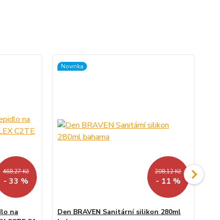
Novinka
TO
Ak
468,27 Kč
208,12 Kč
- 33 %
- 11 %
dlo na
Den BRAVEN Sanitární silikon 280ml
De