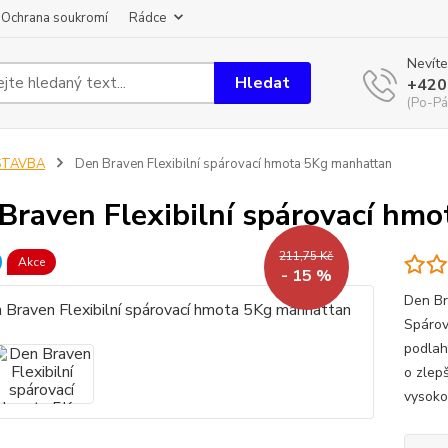
Ochrana soukromí
Rádce
Nevíte
Hledat
+420
(Po-Pá
STAVBA
Den Braven Flexibilní spárovací hmota 5Kg manhattan
Braven Flexibilní spárovací hm
211,75 Kč
Akce
- 15 %
Den Br
Spárov
podlah
o zlep
vysoko