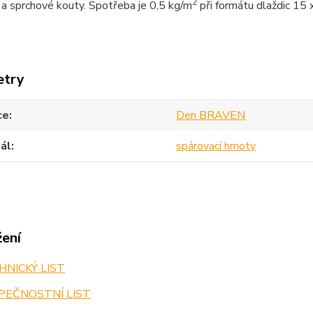
2
a sprchové kouty. Spotřeba je 0,5 kg/m
při formátu dlaždic 15 
etry
ce
Den BRAVEN
ál
spárovací hmoty
žení
NICKÝ LIST
PEČNOSTNÍ LIST