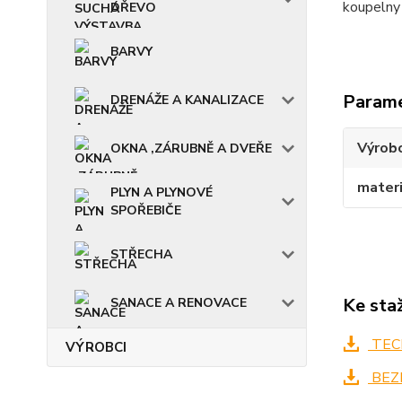
koupelny 
DŘEVO
BARVY
Param
DRENÁŽE A KANALIZACE
Výrob
OKNA ,ZÁRUBNĚ A DVEŘE
materi
PLYN A PLYNOVÉ
SPOŘEBIČE
STŘECHA
Ke sta
SANACE A RENOVACE
TECH
VÝROBCI
BEZ