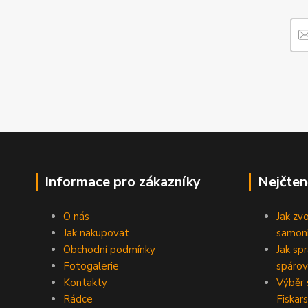
Informace pro zákazníky
Nejčten
O nás
Jak zv
Jak nakupovat
samoni
Obchodní podmínky
Jak sp
Fotogalerie
spárov
Kontakty
Výběr 
Rádce
Fiskars