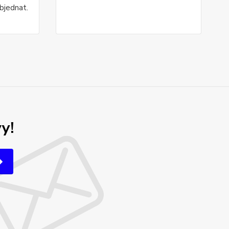
bjednat.
y!