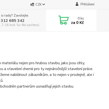
Přihlášení
CZK
 si rady? Zavolejte.
0
ks
 312 685 342
za
0 Kč
, 7-16 hod. So-Ne zavřeno)
ateriálu nejen pro hrubou stavbu, jako jsou cihly,
miku a stavební chemii pro ty nejnáročnější stavební práce.
žeme nabídnout zákazníkům, a to nejen v prodejně, ale i
ků.
chodním partnerům usnadňují jejich stavbu.