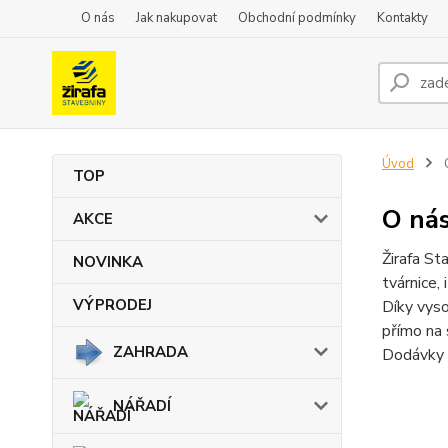
O nás
Jak nakupovat
Obchodní podmínky
Kontakty
Úvod
TOP
O ná
AKCE
Žirafa St
NOVINKA
tvárnice, 
VÝPRODEJ
Díky vyso
přímo na 
ZAHRADA
Dodávky s
NÁŘADÍ