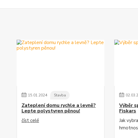
15
.
01
.
2024
Stavba
02
.
03
.
Zateplení domu rychle a levně?
Výběr s
Lepte polystyren pěnou!
Fiskars
číst celé
Jak vybr
hmotnost