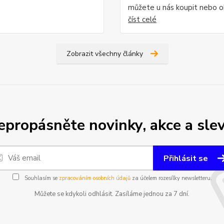
můžete u nás koupit nebo o
číst celé
Zobrazit všechny články
epropásněte novinky, akce a slev
Přihlásit se
Souhlasím se
zpracováním osobních údajů
za účelem rozesílky newsletteru.
Můžete se kdykoli odhlásit. Zasíláme jednou za 7 dní.