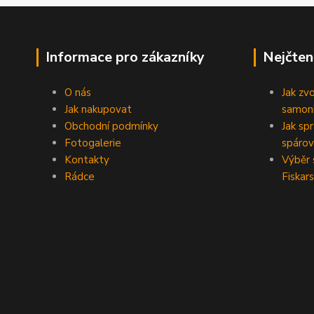
Informace pro zákazníky
Nejčten
O nás
Jak zv
Jak nakupovat
samoni
Obchodní podmínky
Jak sp
Fotogalerie
spárov
Kontakty
Výběr 
Rádce
Fiskars