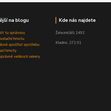
ější na blogu
Kde nás najdete
olit tu správnou
Železničářů 1492
velační hmotu
Kladno, 272 01
rávně spočítat spotřebu
ací hmoty
správné velikosti sekery