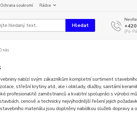
Ochrana soukromí
Rádce
Nevíte
Hledat
+420
(Po-Pá
O nás
s
avebniny nabízí svým zákazníkům kompletní sortiment stavebního m
izolace, střešní krytiny atd., ale i obklady, dlažby, sanitární kera
ké profesionalitě zaměstnanců a kvalitní spolupráci s výrobci mů
stavbách, cenově a technicky nejvýhodnější řešení jejich požadav
tavebního materiálu jsou doplněny nabídkou služeb dopravy a ob