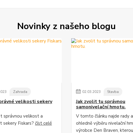
Novinky z našeho blogu
2023
Zahrada
02
.
03
.
2023
Stavba
právné velikosti sekery
Jak zvolit tu správnou
samonivelační hmotu.
at správnou velikost a
V tomto článku najde rady a
 sekery Fiskars?
číst celé
ohledně výběru nivelační h
výrobce Den Braven, kterou