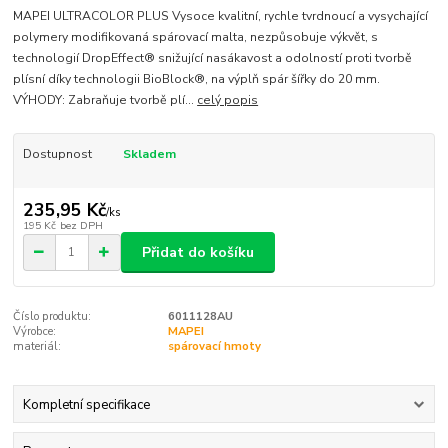
MAPEI ULTRACOLOR PLUS Vysoce kvalitní, rychle tvrdnoucí a vysychající
polymery modifikovaná spárovací malta, nezpůsobuje výkvět, s
technologií DropEffect® snižující nasákavost a odolností proti tvorbě
plísní díky technologii BioBlock®, na výplň spár šířky do 20 mm.
VÝHODY: Zabraňuje tvorbě plí...
celý popis
Dostupnost
Skladem
235,95 Kč
/
ks
195 Kč
bez DPH
Přidat do košíku
Číslo produktu:
6011128AU
Výrobce:
MAPEI
materiál:
spárovací hmoty
Kompletní specifikace