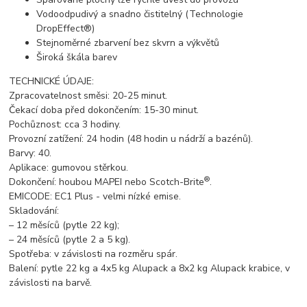
Vodoodpudivý a snadno čistitelný (Technologie
DropEffect®)
Stejnoměrné zbarvení bez skvrn a výkvětů
Široká škála barev
TECHNICKÉ ÚDAJE:
Zpracovatelnost směsi: 20-25 minut.
Čekací doba před dokončením: 15-30 minut.
Pochůznost: cca 3 hodiny.
Provozní zatížení: 24 hodin (48 hodin u nádrží a bazénů).
Barvy: 40.
Aplikace: gumovou stěrkou.
®
Dokončení: houbou MAPEI nebo Scotch-Brite
.
EMICODE: EC1 Plus - velmi nízké emise.
Skladování:
– 12 měsíců (pytle 22 kg);
– 24 měsíců (pytle 2 a 5 kg).
Spotřeba: v závislosti na rozměru spár.
Balení: pytle 22 kg a 4x5 kg Alupack a 8x2 kg Alupack krabice, v
závislosti na barvě.