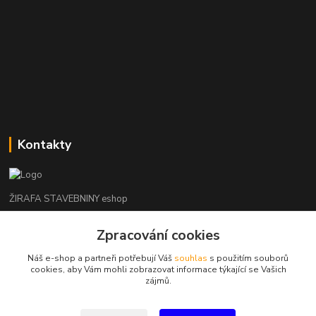
Kontakty
ŽIRAFA STAVEBNINY eshop
Zpracování cookies
+420 312 685 342
(Po-Pá, 7-16 hod. So-Ne zavřeno)
Náš e-shop a partneři potřebují Váš
souhlas
s použitím souborů
cookies, aby Vám mohli zobrazovat informace týkající se Vašich
kladno@zirafa-stavebniny.cz
zájmů.