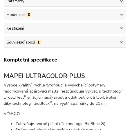
Parametry
Hodnocení
0
Ke stažení
Související zboží
1
Kompletní specifikace
MAPEI ULTRACOLOR PLUS
Vysoce kvalitní, rychle tvrdnoucí a vysychající polymery
modifikovaná spárovací malta, nezpůsobuje výkvět, s technologií
®
DropEffect
snižující nasákavost a odolností proti tvorbě plísní
®
díky technologii BioBlock
, na výplň spár šířky do 20 mm.
VÝHODY:
Zabraňuje tvorbě plísní (Technologie BioBlock®)
Spárované plochy lze rychle uvést do provozu