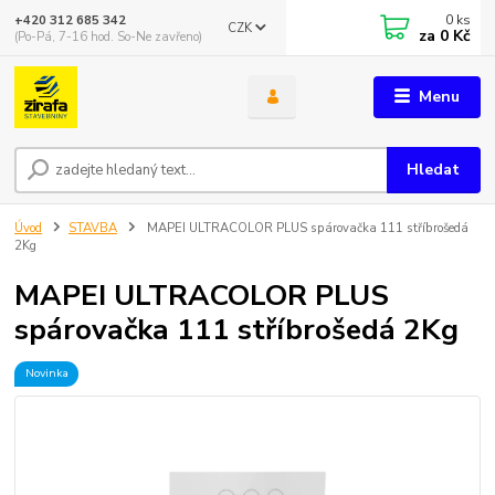
0
ks
+420 312 685 342
CZK
za
0 Kč
(Po-Pá, 7-16 hod. So-Ne zavřeno)
Menu
Hledat
Úvod
STAVBA
MAPEI ULTRACOLOR PLUS spárovačka 111 stříbrošedá
2Kg
MAPEI ULTRACOLOR PLUS
spárovačka 111 stříbrošedá 2Kg
Novinka