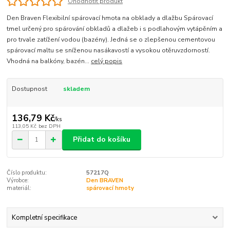
Ohodnotit produkt
Den Braven Flexibilní spárovací hmota na obklady a dlažbu Spárovací
tmel určený pro spárování obkladů a dlažeb i s podlahovým vytápěním a
pro trvale zatížení vodou (bazény). Jedná se o zlepšenou cementovou
spárovací maltu se sníženou nasákavostí a vysokou otěruvzdorností.
Vhodná na balkóny, bazén...
celý popis
Dostupnost
skladem
136,79 Kč
/
ks
113,05 Kč
bez DPH
Přidat do košíku
Číslo produktu:
57217Q
Výrobce:
Den BRAVEN
materiál:
spárovací hmoty
Kompletní specifikace