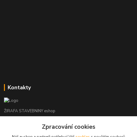
Kontakty
ŽIRAFA STAVEBNINY eshop
Zpracování cookies
+420 312 685 342
(Po-Pá, 7-16 hod. So-Ne zavřeno)
Náš e-shop a partneři potřebují Váš
souhlas
s použitím souborů