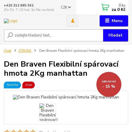
0
ks
+420 312 685 342
CZK
za
0 Kč
(Po-Pá, 7-16 hod. So-Ne zavřeno)
Menu
Hledat
Úvod
STAVBA
Den Braven Flexibilní spárovací hmota 2Kg manhattan
Den Braven Flexibilní spárovací
hmota 2Kg manhattan
160,93 Kč
Novinka
Akce
- 15 %