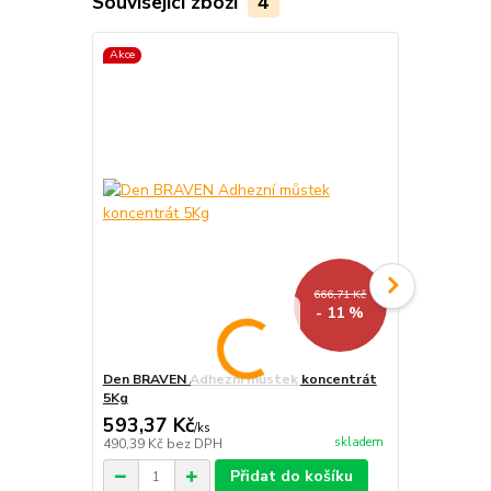
Související zboží
4
Akce
666,71 Kč
- 11 %
Den BRAVEN Adhezní můstek koncentrát
Den BRAVEN F
5Kg
dlažbu SUP
593,37 Kč
313,74 K
/
ks
skladem
490,39 Kč
bez DPH
259,29 Kč
be
Přidat do košíku