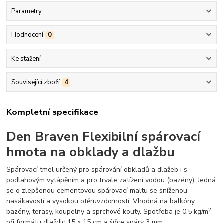
Parametry
Hodnocení
0
Ke stažení
Související zboží
4
Kompletní specifikace
Den Braven Flexibilní spárovací
hmota na obklady a dlažbu
Spárovací tmel určený pro spárování obkladů a dlažeb i s
podlahovým vytápěním a pro trvale zatížení vodou (bazény). Jedná
se o zlepšenou cementovou spárovací maltu se sníženou
nasákavostí a vysokou otěruvzdorností. Vhodná na balkóny,
2
bazény, terasy, koupelny a sprchové kouty. Spotřeba je 0,5 kg/m
při formátu dlaždic 15 x 15 cm a šířce spáry 3 mm.