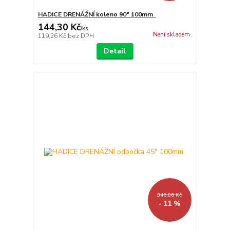
HADICE DRENÁŽNÍ koleno 90° 100mm
144,30 Kč
/
ks
Není skladem
119,26 Kč
bez DPH
Detail
346,06 Kč
- 11 %