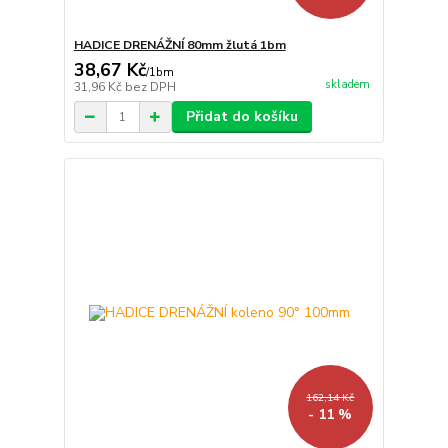
HADICE DRENÁŽNÍ 80mm žlutá 1bm
38,67 Kč
/
1bm
skladem
31,96 Kč
bez DPH
Přidat do košíku
162,14 Kč
- 11 %