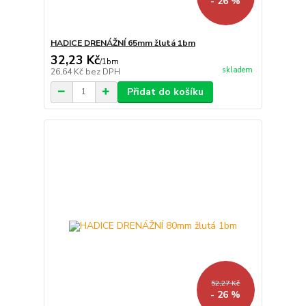
- 26 %
HADICE DRENÁŽNÍ 65mm žlutá 1bm
32,23 Kč
/
1bm
skladem
26,64 Kč
bez DPH
Přidat do košíku
52,27 Kč
- 26 %