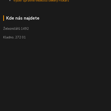
Výběr správné velikosti sekery Fiskars
Kde nás najdete
Železničářů 1492
Kladno, 272 01