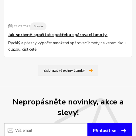
28
.
02
.
2023
Stavba
Jak správně spočítat spotřebu spárovací hmoty.
Rychlý a přesný výpočet množství spárovací hmoty na keramickou
dlažbu.
číst celé
Zobrazit všechny články
Nepropásněte novinky, akce a
slevy!
Přihlásit se