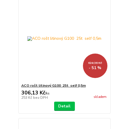
624,36 Kč
- 51 %
ACO rošt litinový G100 25t self 0,5m
306,13 Kč
/
ks
skladem
253 Kč
bez DPH
Detail