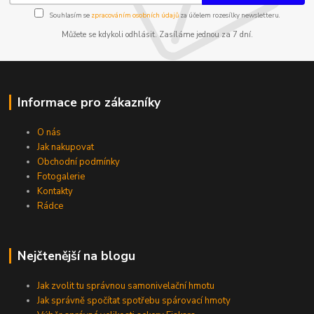
Souhlasím se
zpracováním osobních údajů
za účelem rozesílky newsletteru.
Můžete se kdykoli odhlásit. Zasíláme jednou za 7 dní.
Informace pro zákazníky
O nás
Jak nakupovat
Obchodní podmínky
Fotogalerie
Kontakty
Rádce
Nejčtenější na blogu
Jak zvolit tu správnou samonivelační hmotu
Jak správně spočítat spotřebu spárovací hmoty