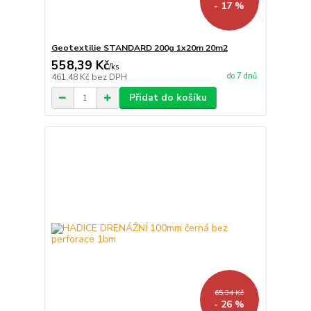
- 17 %
Geotextilie STANDARD 200g 1x20m 20m2
558,39 Kč
/
ks
do 7 dnů
461,48 Kč
bez DPH
Přidat do košíku
65,34 Kč
- 26 %