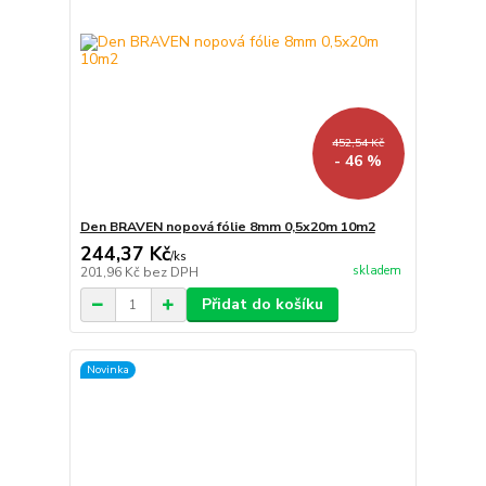
452,54 Kč
- 46 %
Den BRAVEN nopová fólie 8mm 0,5x20m 10m2
244,37 Kč
/
ks
skladem
201,96 Kč
bez DPH
Přidat do košíku
Novinka