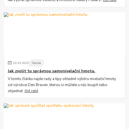
Jak vybrat správnou velikost a hmotnost sekery Fiskars?
číst celé
02
.
03
.
2023
Stavba
Jak zvolit tu správnou samonivelační hmotu.
V tomto článku najde rady a tipy ohledně výběru nivelační hmoty
od výrobce Den Braven, kterou si můžete u nás koupit nebo
objednat.
číst celé