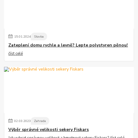
15
.
01
.
2024
Stavba
Zateplení domu rychle a levně? Lepte polystyren pěnou!
číst celé
02
.
03
.
2023
Zahrada
Výběr správné velikosti sekery Fiskars