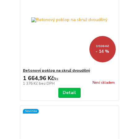
1 936 Kč
- 14 %
Betonový poklop na skruž dvoudílný
1 664,96 Kč
/
ks
Není skladem
1 376 Kč
bez DPH
Detail
Novinka