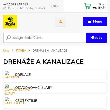
0
ks
+420 312 685 342
CZK
za
0 Kč
(Po-Pá, 7-16 hod. So-Ne zavřeno)
Menu
Hledat
Úvod
STAVBA
DRENÁŽE A KANALIZACE
DRENÁŽE A KANALIZACE
DRENÁŽE
ODVODŇOVACÍ ŽLABY
GEOTEXTÍLIE