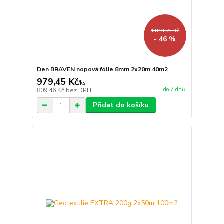
1 813,79 Kč
- 46 %
Den BRAVEN nopová fólie 8mm 2x20m 40m2
979,45 Kč
/
ks
do 7 dnů
809,46 Kč
bez DPH
Přidat do košíku