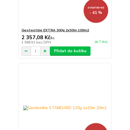
3 967,59 Kč
- 41 %
Geotextilie EXTRA 300g 2x50m 100m2
2 357,08 Kč
/
ks
do 7 dnů
1 948 Kč
bez DPH
Přidat do košíku