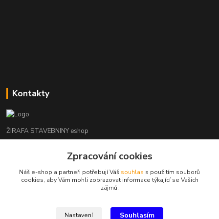
Kontakty
ŽIRAFA STAVEBNINY eshop
Zpracování cookies
+420 312 685 342
(Po-Pá, 7-16 hod. So-Ne zavřeno)
Náš e-shop a partneři potřebují Váš
souhlas
s použitím souborů
cookies, aby Vám mohli zobrazovat informace týkající se Vašich
kladno@zirafa-stavebniny.cz
zájmů.
Souhlasím
Nastavení