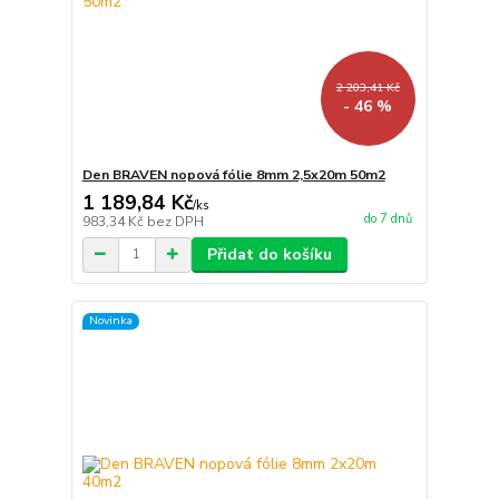
2 203,41 Kč
- 46 %
Den BRAVEN nopová fólie 8mm 2,5x20m 50m2
1 189,84 Kč
/
ks
do 7 dnů
983,34 Kč
bez DPH
Přidat do košíku
Novinka