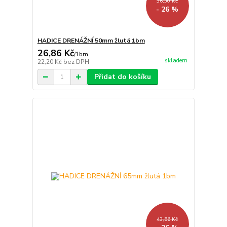
36,30 Kč
- 26 %
HADICE DRENÁŽNÍ 50mm žlutá 1bm
26,86 Kč
/
1bm
skladem
22,20 Kč
bez DPH
Přidat do košíku
43,56 Kč