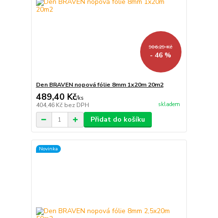
906,29 Kč
- 46 %
Den BRAVEN nopová fólie 8mm 1x20m 20m2
489,40 Kč
/
ks
skladem
404,46 Kč
bez DPH
Přidat do košíku
Novinka