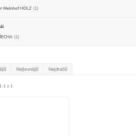
r Melnhof HOLZ
(1)
ál
ŘECHA
(1)
jší
Nejlevnější
Nejdražší
1-1 z 1