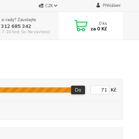
Přihlášení
CZK
 si rady? Zavolejte.
0
ks
 312 685 342
za
0 Kč
, 7-16 hod. So-Ne zavřeno)
Do
Kč