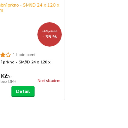
109,76 Kč
- 35 %
1 hodnocení
í prkno - SM/JD 24 x 120 x
m
 Kč
/
ks
Není skladem
č
bez DPH
Detail