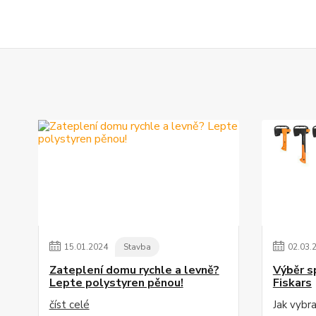
15
.
01
.
2024
Stavba
02
.
03
.
Zateplení domu rychle a levně?
Výběr s
Lepte polystyren pěnou!
Fiskars
číst celé
Jak vybr