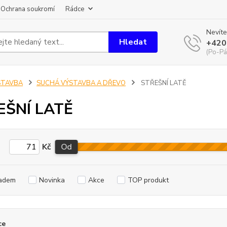
Ochrana soukromí
Rádce
Nevíte
Hledat
+420
(Po-Pá
STAVBA
SUCHÁ VÝSTAVBA A DŘEVO
STŘEŠNÍ LATĚ
EŠNÍ LATĚ
Kč
Od
adem
Novinka
Akce
TOP produkt
ce