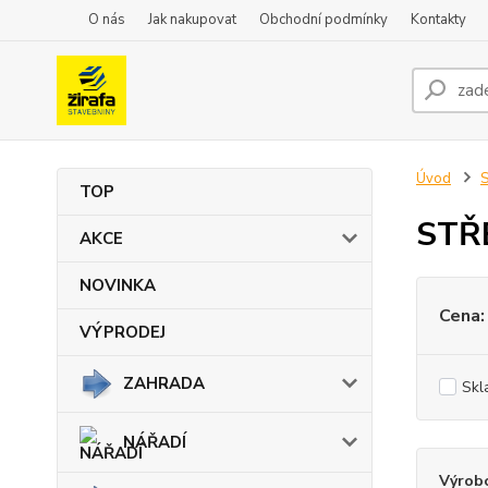
O nás
Jak nakupovat
Obchodní podmínky
Kontakty
Úvod
TOP
STŘ
AKCE
NOVINKA
Cena:
VÝPRODEJ
ZAHRADA
Skl
NÁŘADÍ
Výrob