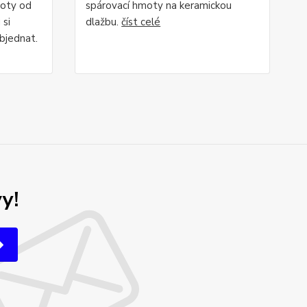
moty od
spárovací hmoty na keramickou
 si
dlažbu.
číst celé
bjednat.
y!