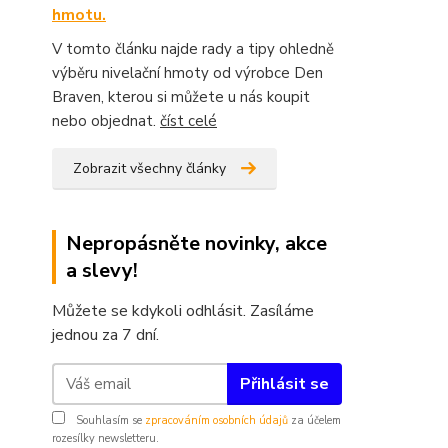
hmotu.
V tomto článku najde rady a tipy ohledně
výběru nivelační hmoty od výrobce Den
Braven, kterou si můžete u nás koupit
nebo objednat.
číst celé
Zobrazit všechny články
Nepropásněte novinky, akce
a slevy!
Můžete se kdykoli odhlásit. Zasíláme
jednou za 7 dní.
Přihlásit se
Souhlasím se
zpracováním osobních údajů
za účelem
rozesílky newsletteru.