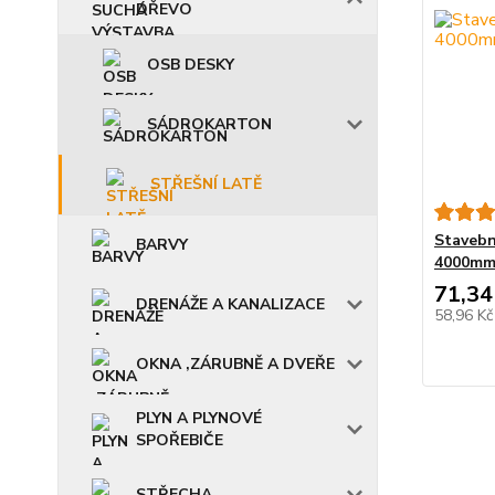
DŘEVO
OSB DESKY
SÁDROKARTON
STŘEŠNÍ LATĚ
Stavebn
BARVY
4000m
71,34
DRENÁŽE A KANALIZACE
58,96 K
OKNA ,ZÁRUBNĚ A DVEŘE
PLYN A PLYNOVÉ
SPOŘEBIČE
STŘECHA