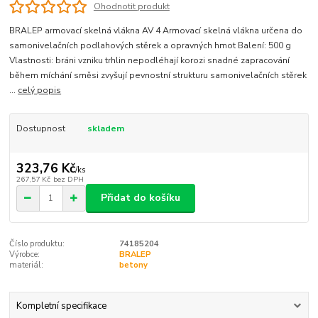
Ohodnotit produkt
BRALEP armovací skelná vlákna AV 4 Armovací skelná vlákna určena do
samonivelačních podlahových stěrek a opravných hmot Balení: 500 g
Vlastnosti: bráni vzniku trhlin nepodléhají korozi snadné zapracování
během míchání směsi zvyšují pevnostní strukturu samonivelačních stěrek
...
celý popis
Dostupnost
skladem
323,76 Kč
/
ks
267,57 Kč
bez DPH
Přidat do košíku
Číslo produktu:
74185204
Výrobce:
BRALEP
materiál:
betony
Kompletní specifikace