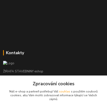
Kontakty
ŽIRAFA STAVEBNINY eshop
Zpracování cookies
+420 312 685 342
(Po-Pá, 7-16 hod. So-Ne zavřeno)
Náš e-shop a partneři potřebují Váš
souhlas
s použitím souborů
cookies, aby Vám mohli zobrazovat informace týkající se Vašich
kladno@zirafa-stavebniny.cz
zájmů.