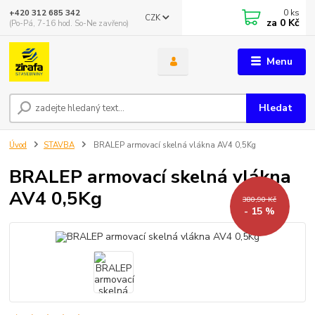
0
ks
+420 312 685 342
CZK
za
0 Kč
(Po-Pá, 7-16 hod. So-Ne zavřeno)
Menu
Hledat
Úvod
STAVBA
BRALEP armovací skelná vlákna AV4 0,5Kg
BRALEP armovací skelná vlákna
AV4 0,5Kg
380,90 Kč
- 15 %