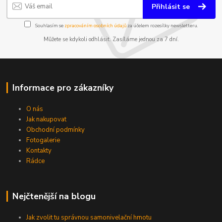
Přihlásit se
Souhlasím se
zpracováním osobních údajů
za účelem rozesílky newsletteru.
Můžete se kdykoli odhlásit. Zasíláme jednou za 7 dní.
Informace pro zákazníky
O nás
Jak nakupovat
Obchodní podmínky
Fotogalerie
Kontakty
Rádce
Nejčtenější na blogu
Jak zvolit tu správnou samonivelační hmotu