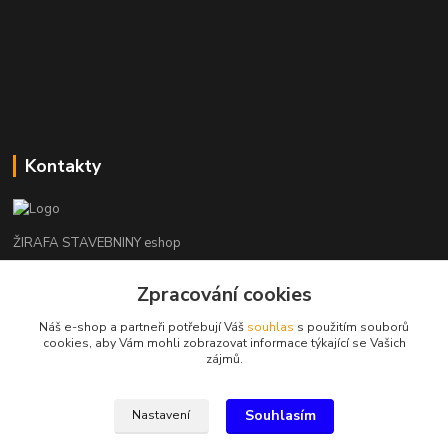
Kontakty
ŽIRAFA STAVEBNINY eshop
Zpracování cookies
+420 312 685 342
(Po-Pá, 7-16 hod. So-Ne zavřeno)
Náš e-shop a partneři potřebují Váš
souhlas
s použitím souborů
cookies, aby Vám mohli zobrazovat informace týkající se Vašich
kladno@zirafa-stavebniny.cz
zájmů.
Souhlasím
Nastavení