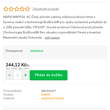
Ohodnotit produkt
MAPEI MAPESIL AC Čistý, plísním odolný silikonový těsnicí tmel s
kyselou reakcí s technologií BioBlock® pro spáry vystavené pohybům až
o 25% původní šířky. VÝHODY: Vysoká pružnost Odolnost proti plísním
(Technologie BioBlock®) Bez obsahu rozpouštědel Pevný a trvanlivý
Maximální záruka Dokonalá...
celý popis
Dostupnost
Skladem
244,12 Kč
/
ks
201,75 Kč
bez DPH
Přidat do košíku
Číslo produktu:
4813242IT
Výrobce:
MAPEI
materiál:
spárovací hmoty