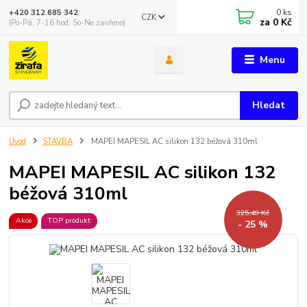
0
ks
+420 312 685 342
CZK
za
0 Kč
(Po-Pá, 7-16 hod. So-Ne zavřeno)
Menu
Hledat
Úvod
STAVBA
MAPEI MAPESIL AC silikon 132 béžová 310ml
MAPEI MAPESIL AC silikon 132
béžová 310ml
325,49 Kč
Akce
TOP produkt
- 25 %