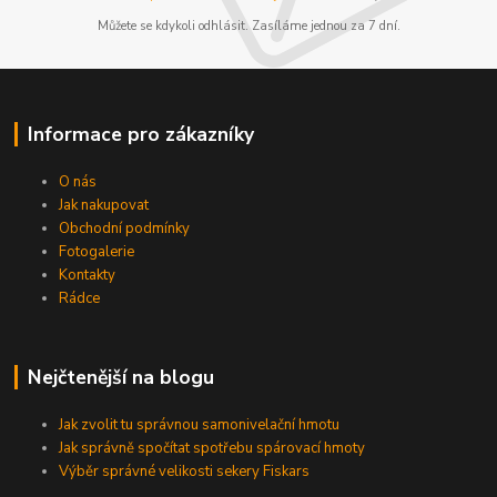
Můžete se kdykoli odhlásit. Zasíláme jednou za 7 dní.
Informace pro zákazníky
O nás
Jak nakupovat
Obchodní podmínky
Fotogalerie
Kontakty
Rádce
Nejčtenější na blogu
Jak zvolit tu správnou samonivelační hmotu
Jak správně spočítat spotřebu spárovací hmoty
Výběr správné velikosti sekery Fiskars