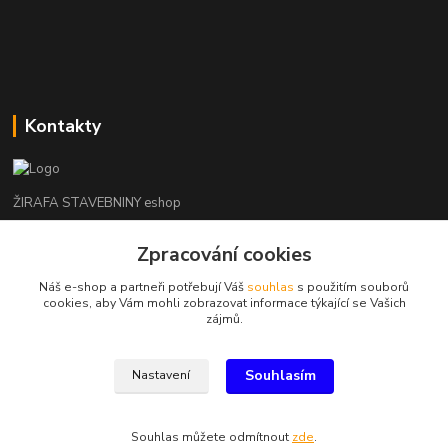
Kontakty
ŽIRAFA STAVEBNINY eshop
Zpracování cookies
+420 312 685 342
(Po-Pá, 7-16 hod. So-Ne zavřeno)
Náš e-shop a partneři potřebují Váš
souhlas
s použitím souborů
cookies, aby Vám mohli zobrazovat informace týkající se Vašich
kladno@zirafa-stavebniny.cz
zájmů.
Souhlasím
Nastavení
Souhlas můžete odmítnout
zde
.