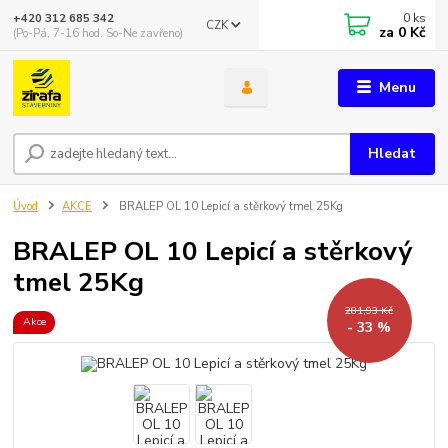
0
ks
+420 312 685 342
CZK
za
0 Kč
(Po-Pá, 7-16 hod. So-Ne zavřeno)
Menu
Hledat
Úvod
AKCE
BRALEP OL 10 Lepicí a stěrkový tmel 25Kg
BRALEP OL 10 Lepicí a stěrkový
tmel 25Kg
281,93 Kč
Akce
- 33 %