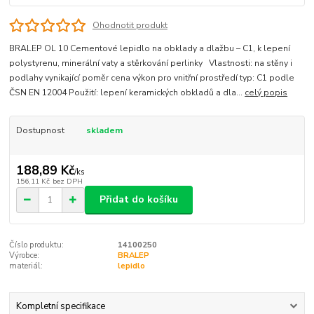
Ohodnotit produkt
BRALEP OL 10 Cementové lepidlo na obklady a dlažbu – C1, k lepení
polystyrenu, minerální vaty a stěrkování perlinky Vlastnosti: na stěny i
podlahy vynikající poměr cena výkon pro vnitřní prostředí typ: C1 podle
ČSN EN 12004 Použití: lepení keramických obkladů a dla...
celý popis
Dostupnost
skladem
188,89 Kč
/
ks
156,11 Kč
bez DPH
Přidat do košíku
Číslo produktu:
14100250
Výrobce:
BRALEP
materiál:
lepidlo
Kompletní specifikace