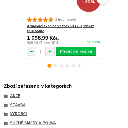
- 66 %
Armovací tk
2 hodnocení
50m2
Armovácí tkanina Vertex R117 1,1x50m
role 55m2
1 098,99 Kč
1 050 Kč
/
ks
Skladem
908,26 Kč
bez DPH
867,77 Kč
be
Přidat do košíku
Zboží zařazeno v kategoriích
AKCE
STAVBA
VÝROBCI
SUCHÉ SMĚSY A POJIVA