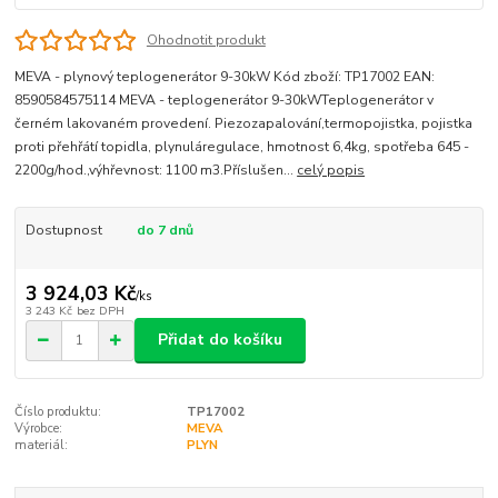
Ohodnotit produkt
MEVA - plynový teplogenerátor 9-30kW Kód zboží: TP17002 EAN:
8590584575114 MEVA - teplogenerátor 9-30kWTeplogenerátor v
černém lakovaném provedení. Piezozapalování,termopojistka, pojistka
proti přehřátí topidla, plynuláregulace, hmotnost 6,4kg, spotřeba 645 -
2200g/hod.,výhřevnost: 1100 m3.Příslušen...
celý popis
Dostupnost
do 7 dnů
3 924,03 Kč
/
ks
3 243 Kč
bez DPH
Přidat do košíku
Číslo produktu:
TP17002
Výrobce:
MEVA
materiál:
PLYN