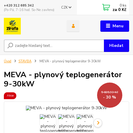
0
ks
+420 312 685 342
CZK
za
0 Kč
(Po-Pá, 7-16 hod. So-Ne zavřeno)
Menu
Hledat
Úvod
STAVBA
MEVA - plynový teplogenerátor 9-30kW
MEVA - plynový teplogenerátor
9-30kW
5 605,93 Kč
Akce
- 30 %