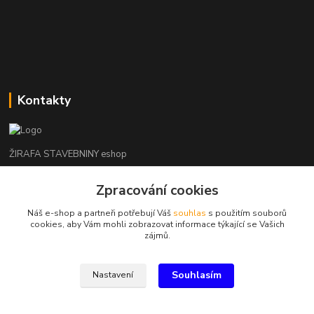
Kontakty
ŽIRAFA STAVEBNINY eshop
Zpracování cookies
+420 312 685 342
(Po-Pá, 7-16 hod. So-Ne zavřeno)
Náš e-shop a partneři potřebují Váš
souhlas
s použitím souborů
cookies, aby Vám mohli zobrazovat informace týkající se Vašich
kladno@zirafa-stavebniny.cz
zájmů.
Souhlasím
Nastavení