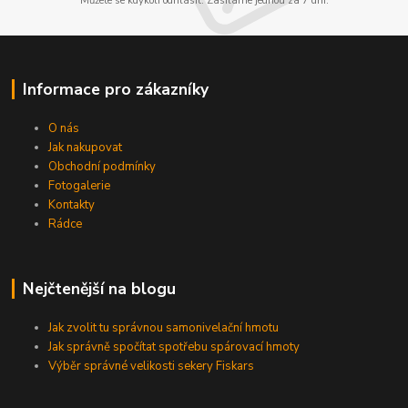
Můžete se kdykoli odhlásit. Zasíláme jednou za 7 dní.
Informace pro zákazníky
O nás
Jak nakupovat
Obchodní podmínky
Fotogalerie
Kontakty
Rádce
Nejčtenější na blogu
Jak zvolit tu správnou samonivelační hmotu
Jak správně spočítat spotřebu spárovací hmoty
Výběr správné velikosti sekery Fiskars