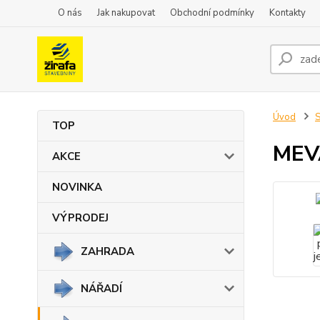
O nás
Jak nakupovat
Obchodní podmínky
Kontakty
Úvod
TOP
MEVA
AKCE
NOVINKA
VÝPRODEJ
ZAHRADA
NÁŘADÍ