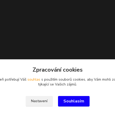
Zpracování cookies
eři potřebují Váš
souhlas
s použitím souborů cookies, aby Vám mohli z
týkající se Vašich zájmů.
Souhlasím
Nastavení