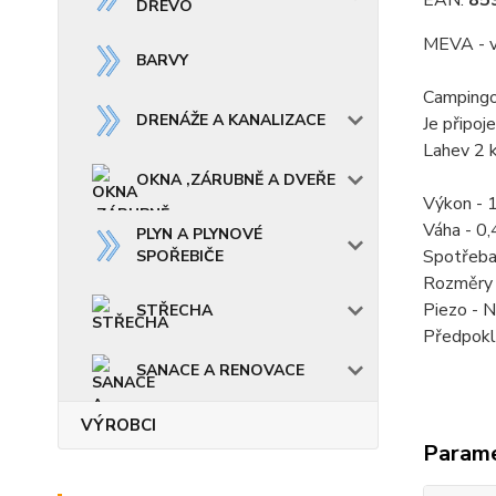
EAN:
85
DŘEVO
MEVA - v
BARVY
Campingov
DRENÁŽE A KANALIZACE
Je připoj
Lahev 2 k
OKNA ,ZÁRUBNĚ A DVEŘE
Výkon - 
Váha - 0,
PLYN A PLYNOVÉ
Spotřeba
SPOŘEBIČE
Rozměry
Piezo - 
STŘECHA
Předpokl
SANACE A RENOVACE
VÝROBCI
Param