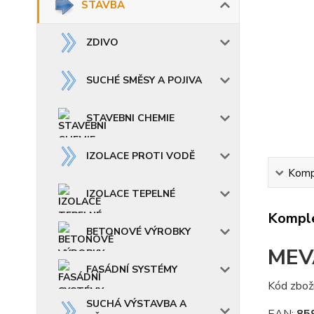
STAVBA
ZDIVO
SUCHÉ SMĚSY A POJIVA
STAVEBNI CHEMIE
IZOLACE PROTI VODĚ
Kompl
IZOLACE TEPELNÉ
Komple
BETONOVÉ VÝROBKY
MEVA
FASÁDNÍ SYSTÉMY
Kód zbož
SUCHÁ VÝSTAVBA A