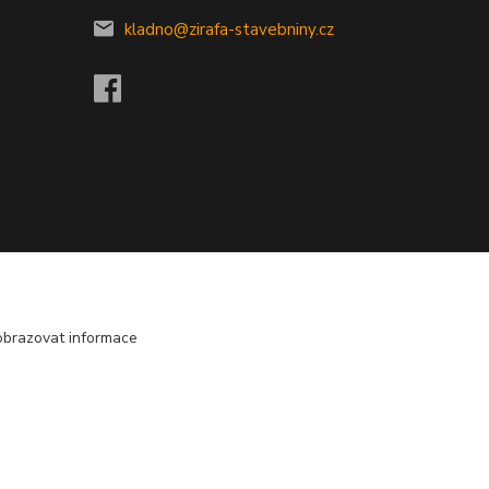
kladno@zirafa-stavebniny.cz
obrazovat informace