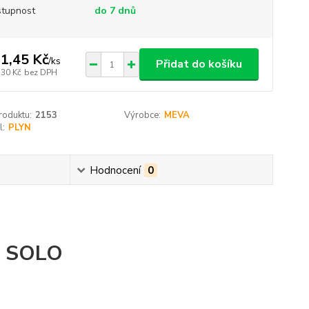
tupnost
do 7 dnů
1,45 Kč
/
ks
Přidat do košíku
,30 Kč
bez DPH
roduktu:
2153
Výrobce:
MEVA
l:
PLYN
Hodnocení
0
ý SOLO