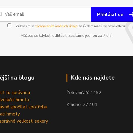
Přihlásit se
Souhlasím se
zpracováním osobních údajů
za účelem rozesílky newsletteru.
Můžete se kdykoli odhlásit. Zasíláme jednou za 7 dní.
ější na blogu
Kde nás najdete
olit tu správnou
Železničářů 1492
velační hmotu
Kladno, 272 01
rávně spočítat spotřebu
ací hmoty
správné velikosti sekery