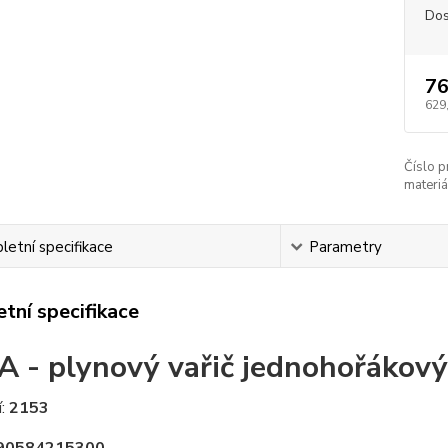
Dos
76
629
Číslo p
materiá
etní specifikace
Parametry
tní specifikace
 - plynový vařič jednohořákov
í:
2153