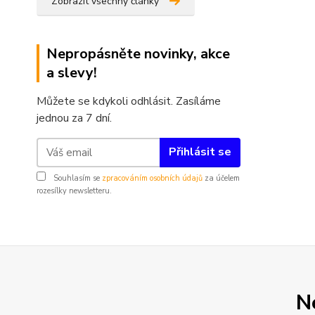
Zobrazit všechny články
Nepropásněte novinky, akce
a slevy!
Můžete se kdykoli odhlásit. Zasíláme
jednou za 7 dní.
Přihlásit se
Souhlasím se
zpracováním osobních údajů
za účelem
rozesílky newsletteru.
N