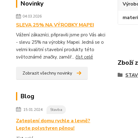
Novinky
Výrob
04.03.2026
materi
SLEVA 25% NA VÝROBKY MAPEI
Vážení zákazníci, připravili jsme pro Vás akci
- slevu 25% na výrobky Mapei. Jedná se o
velmi kvalitní stavební produkty této
světoznámé značky, zaměř...
číst celé
Zboží 
Zobrazit všechny novinky
STA
Blog
15.01.2024
Stavba
Zateplení domu rychle a levně?
Lepte polystyren pěnou!