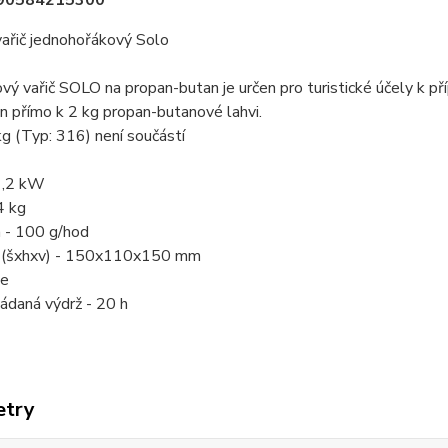
90584215300
ařič jednohořákový Solo
ý vařič SOLO na propan-butan je určen pro turistické účely k př
en přímo k 2 kg propan-butanové lahvi.
g (Typ: 316) není součástí
1,2 kW
4 kg
 - 100 g/hod
 (šxhxv) - 150x110x150 mm
Ne
ádaná výdrž - 20 h
etry