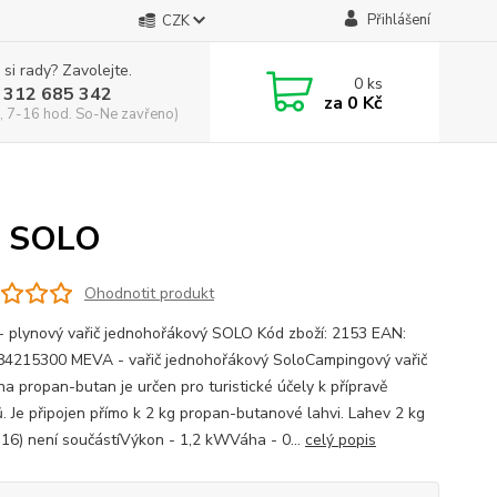
Přihlášení
CZK
 si rady? Zavolejte.
0
ks
 312 685 342
za
0 Kč
, 7-16 hod. So-Ne zavřeno)
ý SOLO
Ohodnotit produkt
 plynový vařič jednohořákový SOLO Kód zboží: 2153 EAN:
4215300 MEVA - vařič jednohořákový SoloCampingový vařič
a propan-butan je určen pro turistické účely k přípravě
. Je připojen přímo k 2 kg propan-butanové lahvi. Lahev 2 kg
316) není součástíVýkon - 1,2 kWVáha - 0...
celý popis