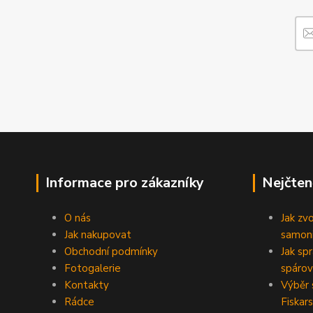
Informace pro zákazníky
Nejčten
O nás
Jak zv
Jak nakupovat
samoni
Obchodní podmínky
Jak sp
Fotogalerie
spárov
Kontakty
Výběr 
Rádce
Fiskars