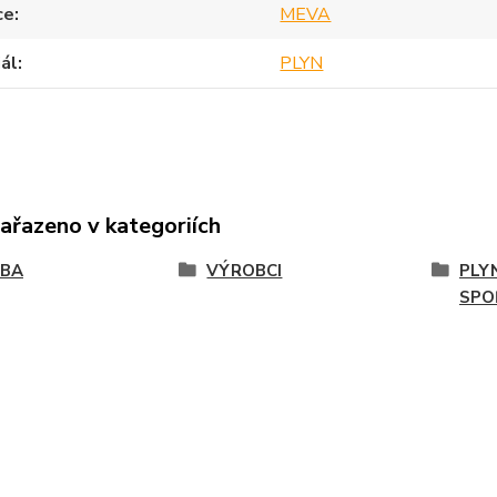
ce
MEVA
ál
PLYN
zařazeno v kategoriích
VBA
VÝROBCI
PLY
SPO