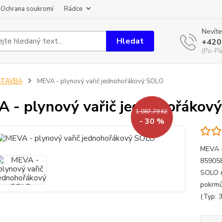
Ochrana soukromí
Rádce
Nevíte
Hledat
+420
(Po-Pá
STAVBA
MEVA - plynový vařič jednohořákový SOLO
 - plynový vařič jednohořákov
1 087,79 Kč
- 30 %
MEVA -
859058
SOLO n
pokrmů
(Typ: 