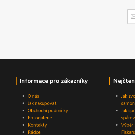
Informace pro zákazníky
Nejčten
O nás
Jak zv
Jak nakupovat
samoni
Obchodní podmínky
Jak sp
Fotogalerie
spárov
Kontakty
Výběr 
Rádce
Fiskars