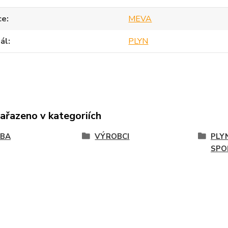
ce
MEVA
ál
PLYN
zařazeno v kategoriích
VBA
VÝROBCI
PLY
SPO