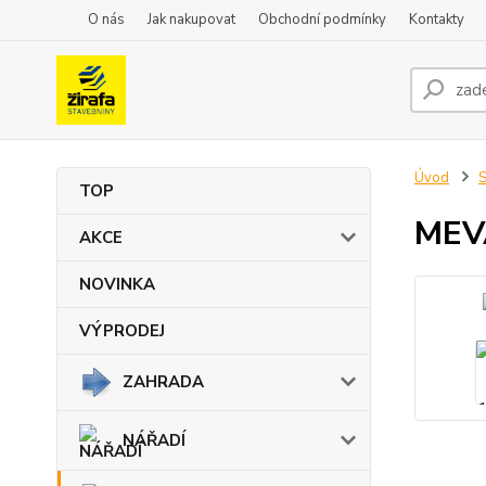
O nás
Jak nakupovat
Obchodní podmínky
Kontakty
Úvod
TOP
MEVA
AKCE
NOVINKA
VÝPRODEJ
ZAHRADA
NÁŘADÍ