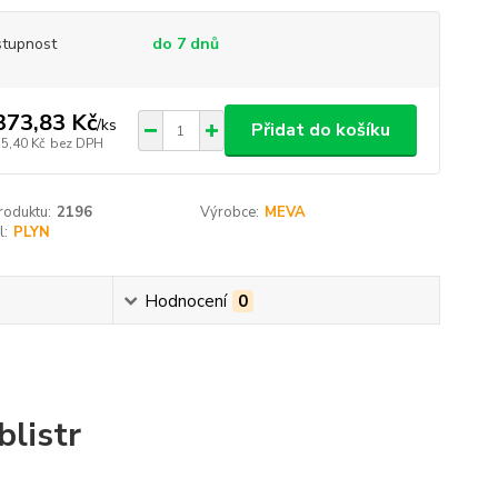
tupnost
do 7 dnů
373,83 Kč
/
ks
Přidat do košíku
35,40 Kč
bez DPH
roduktu:
2196
Výrobce:
MEVA
l:
PLYN
Hodnocení
0
listr