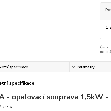
Dos
1 
1 1
Číslo p
materiá
etní specifikace
Parametry
tní specifikace
 - opalovací souprava 1,5kW - b
í:
2196