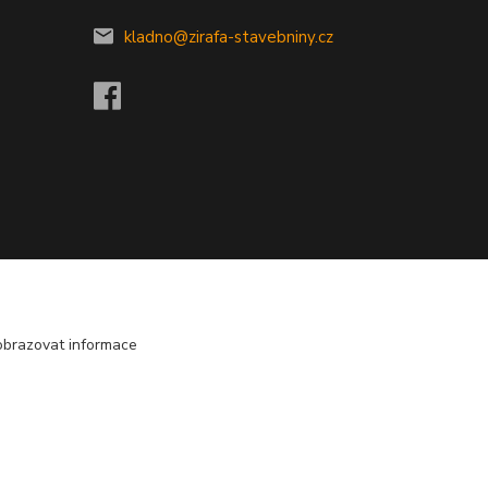
kladno@zirafa-stavebniny.cz
obrazovat informace