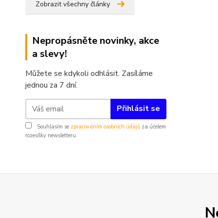
Zobrazit všechny články
Nepropásněte novinky, akce
a slevy!
Můžete se kdykoli odhlásit. Zasíláme
jednou za 7 dní.
Přihlásit se
Souhlasím se
zpracováním osobních údajů
za účelem
rozesílky newsletteru.
N