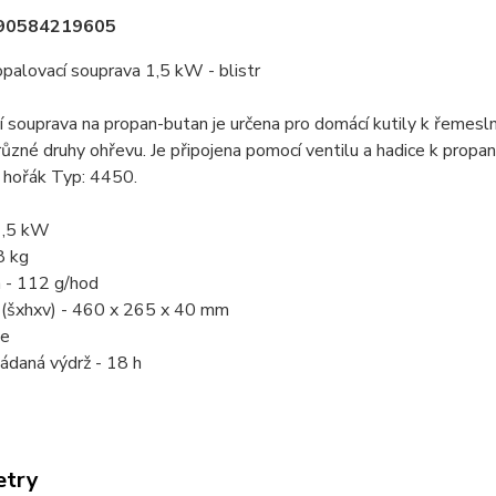
90584219605
palovací souprava 1,5 kW - blistr
 souprava na propan-butan je určena pro domácí kutily k řemes
různé druhy ohřevu. Je připojena pomocí ventilu a hadice k propan
 hořák Typ: 4450.
1,5 kW
8 kg
 - 112 g/hod
(šxhxv) - 460 x 265 x 40 mm
Ne
ádaná výdrž - 18 h
etry