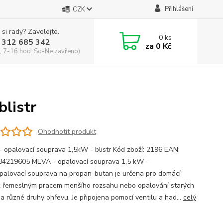
Přihlášení
CZK
 si rady? Zavolejte.
0
ks
 312 685 342
za
0 Kč
, 7-16 hod. So-Ne zavřeno)
listr
Ohodnotit produkt
 opalovací souprava 1,5kW - blistr Kód zboží: 2196 EAN:
4219605 MEVA - opalovací souprava 1,5 kW -
Opalovací souprava na propan-butan je určena pro domácí
 k řemeslným pracem menšího rozsahu nebo opalování starých
 a různé druhy ohřevu. Je připojena pomocí ventilu a had...
celý