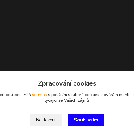
Zpracování cookies
eři potřebují Váš
souhlas
s použitím souborů cookies, aby Vám mohli z
týkající se Vašich zájmů.
Souhlasím
Nastavení