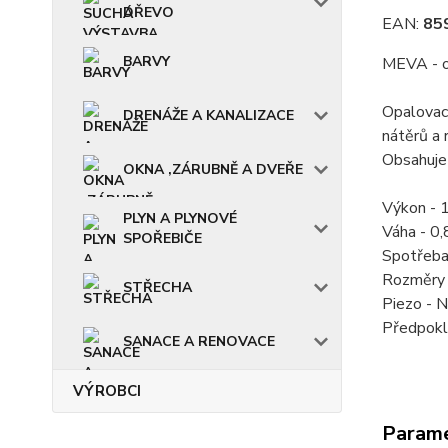
DŘEVO
EAN:
85
BARVY
MEVA - o
Opalovací
DRENÁŽE A KANALIZACE
nátěrů a 
Obsahuje
OKNA ,ZÁRUBNĚ A DVEŘE
Výkon - 
PLYN A PLYNOVÉ
Váha - 0,
SPOŘEBIČE
Spotřeba
Rozměry 
STŘECHA
Piezo - 
Předpokl
SANACE A RENOVACE
VÝROBCI
Param