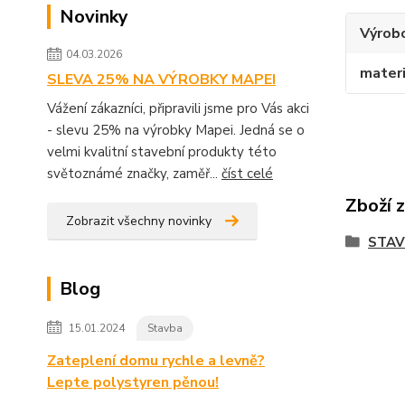
Novinky
Výrob
04.03.2026
materi
SLEVA 25% NA VÝROBKY MAPEI
Vážení zákazníci, připravili jsme pro Vás akci
- slevu 25% na výrobky Mapei. Jedná se o
velmi kvalitní stavební produkty této
světoznámé značky, zaměř...
číst celé
Zboží 
Zobrazit všechny novinky
STA
Blog
15.01.2024
Stavba
Zateplení domu rychle a levně?
Lepte polystyren pěnou!