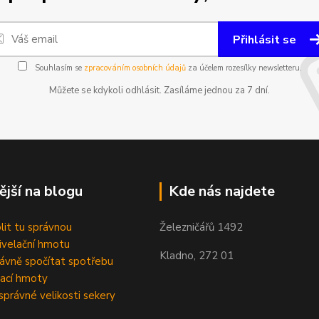
Přihlásit se
Souhlasím se
zpracováním osobních údajů
za účelem rozesílky newsletteru.
Můžete se kdykoli odhlásit. Zasíláme jednou za 7 dní.
ější na blogu
Kde nás najdete
olit tu správnou
Železničářů 1492
velační hmotu
Kladno, 272 01
rávně spočítat spotřebu
ací hmoty
správné velikosti sekery