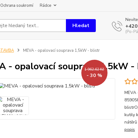
Ochrana soukromí
Rádce
Nevíte
Hledat
+420
(Po-Pá
STAVBA
MEVA - opalovací souprava 1,5kW - blistr
 - opalovací souprava 1,5kW - b
1 962,62 Kč
- 30 %
MEVA -
859058
blistr
kutily
nátěrů
popis