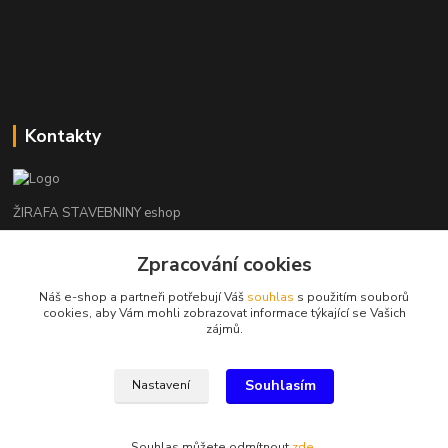
Kontakty
ŽIRAFA STAVEBNINY eshop
Zpracování cookies
+420 312 685 342
(Po-Pá, 7-16 hod. So-Ne zavřeno)
Náš e-shop a partneři potřebují Váš
souhlas
s použitím souborů
cookies, aby Vám mohli zobrazovat informace týkající se Vašich
kladno@zirafa-stavebniny.cz
zájmů.
Souhlasím
Nastavení
Souhlas můžete odmítnout
zde
.