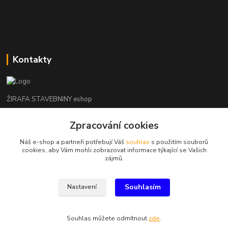
Kontakty
ŽIRAFA STAVEBNINY eshop
+420 312 685 342
Zpracování cookies
(Po-Pá, 7-16 hod. So-Ne zavřeno)
Náš e-shop a partneři potřebují Váš
souhlas
s použitím souborů
cookies, aby Vám mohli zobrazovat informace týkající se Vašich
kladno@zirafa-stavebniny.cz
zájmů.
Souhlasím
Nastavení
Souhlas můžete odmítnout
zde
.