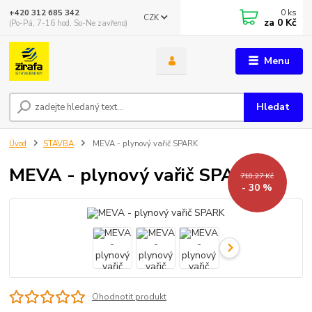
0
ks
+420 312 685 342
CZK
za
0 Kč
(Po-Pá, 7-16 hod. So-Ne zavřeno)
Menu
Hledat
Úvod
STAVBA
MEVA - plynový vařič SPARK
MEVA - plynový vařič SPARK
710,27 Kč
- 30 %
Ohodnotit produkt