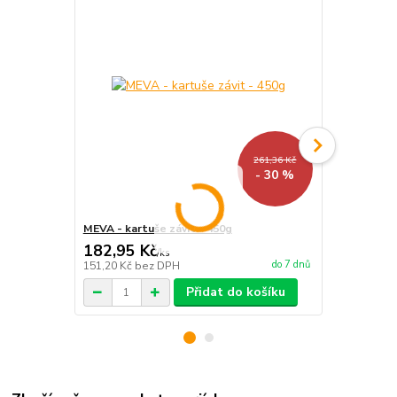
261,36 Kč
- 30 %
MEVA - kartuše závit - 450g
MEVA - kart
182,95 Kč
125,36 K
/
ks
do 7 dnů
151,20 Kč
bez DPH
103,60 Kč
be
Přidat do košíku