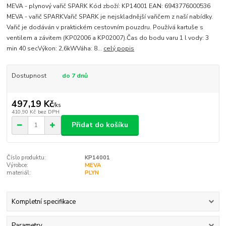
MEVA - plynový vařič SPARK Kód zboží: KP14001 EAN: 6943776000536
MEVA - vařič SPARKVařič SPARK je nejskladnější vařičem z naší nabídky.
Vařič je dodáván v praktickém cestovním pouzdru. Používá kartuše s
ventilem a závitem (KP02006 a KP02007).Čas do bodu varu 1 l vody: 3
min 40 secVýkon: 2,6kWVáha: 8...
celý popis
Dostupnost
do 7 dnů
497,19 Kč
/
ks
410,90 Kč
bez DPH
Přidat do košíku
Číslo produktu:
KP14001
Výrobce:
MEVA
materiál:
PLYN
Kompletní specifikace
Parametry