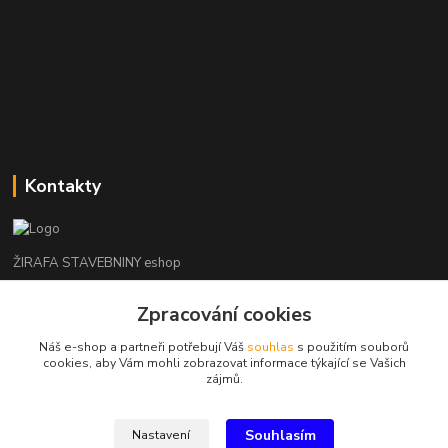
Kontakty
ŽIRAFA STAVEBNINY eshop
Zpracování cookies
+420 312 685 342
(Po-Pá, 7-16 hod. So-Ne zavřeno)
Náš e-shop a partneři potřebují Váš
souhlas
s použitím souborů
cookies, aby Vám mohli zobrazovat informace týkající se Vašich
kladno@zirafa-stavebniny.cz
zájmů.
Souhlasím
Nastavení