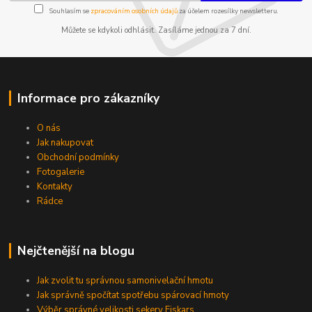
Souhlasím se
zpracováním osobních údajů
za účelem rozesílky newsletteru.
Můžete se kdykoli odhlásit. Zasíláme jednou za 7 dní.
Informace pro zákazníky
O nás
Jak nakupovat
Obchodní podmínky
Fotogalerie
Kontakty
Rádce
Nejčtenější na blogu
Jak zvolit tu správnou samonivelační hmotu
Jak správně spočítat spotřebu spárovací hmoty
Výběr správné velikosti sekery Fiskars