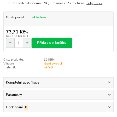
Lopata srdcovka černá 0,9kg - rozměr 26.5cmx34cm
celý popis
Dostupnost
skladem
73,71 Kč
/
ks
60,92 Kč
bez DPH
Přidat do košíku
Číslo produktu:
104554
Výrobce:
různí vyrobci
materiál:
nářadí
Kompletní specifikace
Parametry
Hodnocení
0