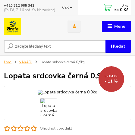
0
ks
+420 312 685 342
CZK
za
0 Kč
(Po-Pá, 7-16 hod. So-Ne zavřeno)
Menu
Hledat
Úvod
NÁŘADÍ
Lopata srdcovka černá 0,9kg
Lopata srdcovka černá 0,9kg
82,84 Kč
- 11 %
Ohodnotit produkt