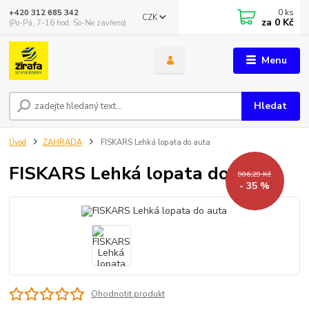
0
ks
+420 312 685 342
CZK
za
0 Kč
(Po-Pá, 7-16 hod. So-Ne zavřeno)
Menu
Hledat
Úvod
ZAHRADA
FISKARS Lehká lopata do auta
FISKARS Lehká lopata do auta
906,29 Kč
- 35 %
Ohodnotit produkt