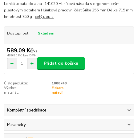
Lehká lopata do auta 141020 Hliníková násada s ergonomickým
plastovým potahem Hliníková pracovní část Šířka 255 mm Délka 715 mm
hmotnost 750 g
celý popis
Dostupnost
Skladem
589,09 Kč
/
ks
486,85 Kč
bez DPH
Přidat do košíku
Číslo produktu:
1000740
Výrobce:
Fiskars
materiál:
nářadí
Kompletní specifikace
Parametry