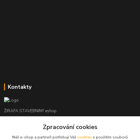
Kontakty
ŽIRAFA STAVEBNINY eshop
Zpracování cookies
+420 312 685 342
(Po-Pá, 7-16 hod. So-Ne zavřeno)
Náš e-shop a partneři potřebují Váš
souhlas
s použitím souborů