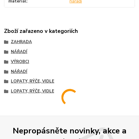
materiál
nářadí
Zboží zařazeno v kategoriích
ZAHRADA
NÁŘADÍ
VÝROBCI
NÁŘADÍ
LOPATY, RÝČE, VIDLE
LOPATY, RÝČE, VIDLE
Nepropásněte novinky, akce a