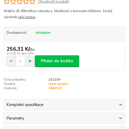
Ohodnotit produkt
Hrablo Al 49cm/bez násady • hliníkové s kovovým břitem• český
výrobek
celý popis
Dostupnost
skladem
256,31 Kč
/
ks
211,83 Kč
bez DPH
Přidat do košíku
Číslo produktu:
102159
Výrobce:
různí vyrobci
materiál:
VÁNOCE
Kompletní specifikace
Parametry