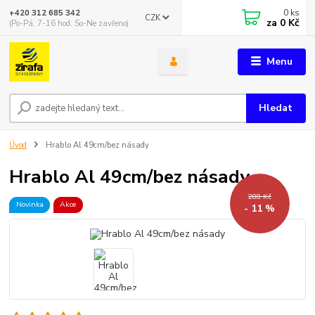
0
ks
+420 312 685 342
CZK
za
0 Kč
(Po-Pá, 7-16 hod. So-Ne zavřeno)
Menu
Hledat
Úvod
Hrablo Al 49cm/bez násady
Hrablo Al 49cm/bez násady
288 Kč
Novinka
Akce
- 11 %