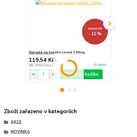
134,31 Kč
- 11 %
Násada na lopatu rovná 130cm
Násada na r
119,54 Kč
91,21 Kč
/
ks
skladem
98,79 Kč
bez DPH
75,38 Kč
bez
Přidat do košíku
Zboží zařazeno v kategoriích
AKCE
NOVINKA