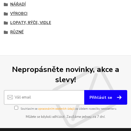
NÁŘADÍ
VÝROBCI
LOPATY, RÝČE, VIDLE
RŮZNÉ
Nepropásněte novinky, akce a
slevy!
Přihlásit se
Souhlasím se
zpracováním osobních údajů
za účelem rozesílky newsletteru.
Můžete se kdykoli odhlásit. Zasíláme jednou za 7 dní.