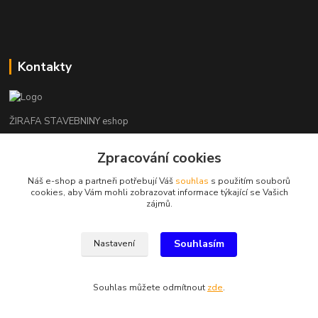
Kontakty
ŽIRAFA STAVEBNINY eshop
Zpracování cookies
+420 312 685 342
(Po-Pá, 7-16 hod. So-Ne zavřeno)
Náš e-shop a partneři potřebují Váš
souhlas
s použitím souborů
cookies, aby Vám mohli zobrazovat informace týkající se Vašich
kladno@zirafa-stavebniny.cz
zájmů.
Souhlasím
Nastavení
Souhlas můžete odmítnout
zde
.