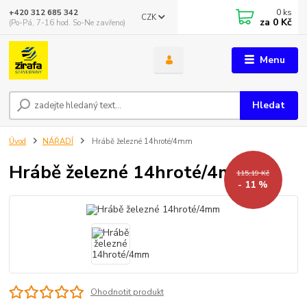
0
ks
+420 312 685 342
CZK
za
0 Kč
(Po-Pá, 7-16 hod. So-Ne zavřeno)
Menu
Hledat
Úvod
NÁŘADÍ
Hrábě železné 14hroté/4mm
Hrábě železné 14hroté/4mm
115,19 Kč
- 11 %
Ohodnotit produkt