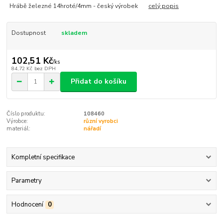
Hrábě železné 14hroté/4mm - český výrobek
celý popis
Dostupnost
skladem
102,51 Kč
/
ks
84,72 Kč
bez DPH
Přidat do košíku
Číslo produktu:
108460
Výrobce:
různí vyrobci
materiál:
nářadí
Kompletní specifikace
Parametry
Hodnocení
0