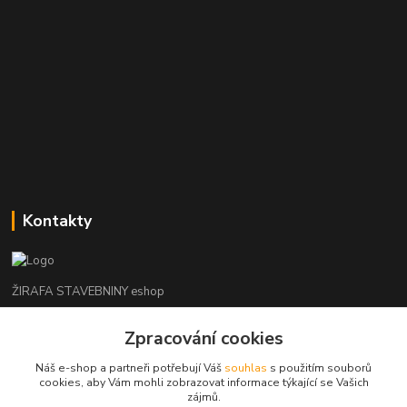
Kontakty
ŽIRAFA STAVEBNINY eshop
+420 312 685 342
Zpracování cookies
(Po-Pá, 7-16 hod. So-Ne zavřeno)
Náš e-shop a partneři potřebují Váš
souhlas
s použitím souborů
cookies, aby Vám mohli zobrazovat informace týkající se Vašich
kladno@zirafa-stavebniny.cz
zájmů.