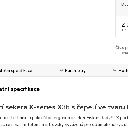
Dos
2 
1 7
Číslo p
materiá
etní specifikace
Parametry
Hodn
tní specifikace
cí sekera X-series X36 s čepelí ve tvaru 
nou techniku a pokročilou ergonomii seker Fiskars řady™ X pocít
racuje s vaším tělem, mistrovsky vyvážená pro optimalizaci rychlosti