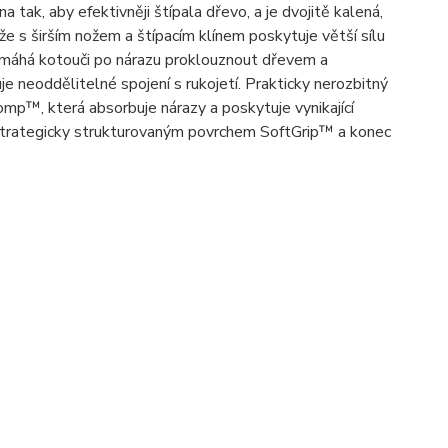
tak, aby efektivněji štípala dřevo, a je dvojitě kalená,
že s širším nožem a štípacím klínem poskytuje větší sílu
omáhá kotouči po nárazu proklouznout dřevem a
e neoddělitelné spojení s rukojetí. Prakticky nerozbitný
mp™, která absorbuje nárazy a poskytuje vynikající
strategicky strukturovaným povrchem SoftGrip™ a konec