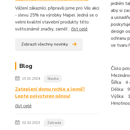
jedním ta
Vážení zákazníci, připravili jsme pro Vás akci
aby si za
- slevu 25% na výrobky Mapei. Jedná se o
a usnadňu
velmi kvalitní stavební produkty této
poskytuje
světoznámé značky, zaměř...
číst celé
design os
ochranu 
Zobrazit všechny novinky
ve tvaru 
Blog
Číslo po
Mezináro
15.01.2024
Stavba
Šířka: 4
Zateplení domu rychle a levně?
Délka: 9
Lepte polystyren pěnou!
Výška: 
Hmotnos
číst celé
02.03.2023
Zahrada