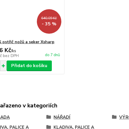
640,09 Kč
- 35 %
 ostřič nožů a seker Xsharp
6 Kč
/
ks
do 7 dnů
Kč
bez DPH
Přidat do košíku
zařazeno v kategoriích
RADA
NÁŘADÍ
VÝR
IVA, PALICE A
KLADIVA, PALICE A