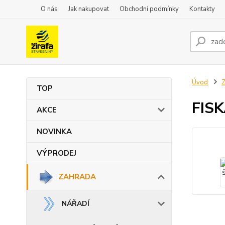
O nás
Jak nakupovat
Obchodní podmínky
Kontakty
Úvod
TOP
FISK
AKCE
NOVINKA
VÝPRODEJ
ZAHRADA
NÁŘADÍ