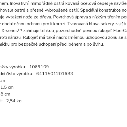
hem. Inovativní, mimořádně ostrá kovaná ocelová čepel je navržena 
chovala ostré a přesně vybroušené ostří. Speciální konstrukce no
je vytažení nože ze dřeva. Povrchová úprava s nízkým třením p
 dodatečnou ochranu proti korozi. Tvarovaná hlava sekery zajišťuj
 X-series™ zahrnuje lehkou, pozoruhodně pevnou rukojeť FiberCo
proti nárazu. Rukojeť má také nadrozměrnou úchopovou zónu se 
háčku pro bezpečné uchopení před, během a po švihu.
ložky výrobku: 1069109
dní číslo výrobku: 6411501201683
 cm
1,5 cm
18 cm
t: 2,54 kg