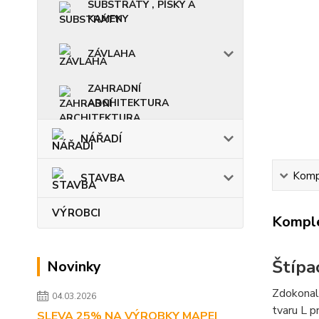
SUBSTRÁTY , PÍSKY A
KAMENY
ZÁVLAHA
ZAHRADNÍ
ARCHITEKTURA
NÁŘADÍ
Kompl
STAVBA
VÝROBCI
Komple
Štípa
Novinky
Zdokonale
04.03.2026
tvaru L p
SLEVA 25% NA VÝROBKY MAPEI