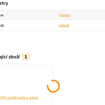
etry
ce
Fiskars
ál
nářadí
jící zboží
1