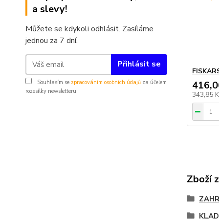
a slevy!
Můžete se kdykoli odhlásit. Zasíláme
jednou za 7 dní.
Přihlásit se
FISKARS
Souhlasím se
zpracováním osobních údajů
za účelem
416,0
rozesílky newsletteru.
343,85 
Zboží 
ZAH
KLAD