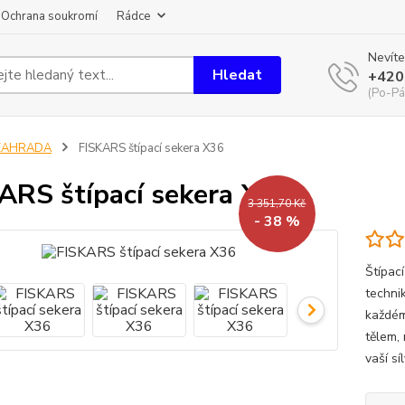
Ochrana soukromí
Rádce
Nevíte
Hledat
+420
(Po-Pá
ZAHRADA
FISKARS štípací sekera X36
ARS štípací sekera X36
3 351,70 Kč
- 38 %
Štípac
techni
každém
tělem, 
vaší sí