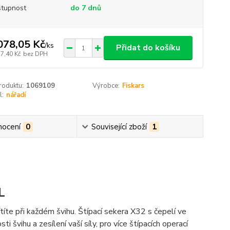
tupnost
do 7 dnů
078,05 Kč
/
ks
Přidat do košíku
17,40 Kč
bez DPH
roduktu:
1069109
Výrobce:
Fiskars
l:
nářadí
ocení
0
Související zboží
1
L
íte při každém švihu. Štípací sekera X32 s čepelí ve
 švihu a zesílení vaší síly, pro více štípacích operací