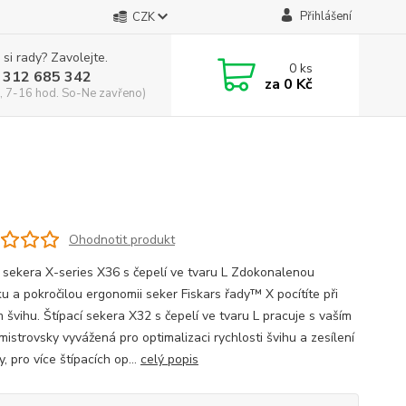
Přihlášení
CZK
 si rady? Zavolejte.
0
ks
 312 685 342
za
0 Kč
, 7-16 hod. So-Ne zavřeno)
Ohodnotit produkt
í sekera X-series X36 s čepelí ve tvaru L Zdokonalenou
ku a pokročilou ergonomii seker Fiskars řady™ X pocítíte při
 švihu. Štípací sekera X32 s čepelí ve tvaru L pracuje s vaším
mistrovsky vyvážená pro optimalizaci rychlosti švihu a zesílení
ly, pro více štípacích op...
celý popis