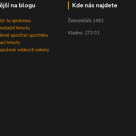
ější na blogu
Kde nás najdete
olit tu správnou
Železničářů 1492
velační hmotu
Kladno, 272 01
rávně spočítat spotřebu
ací hmoty
správné velikosti sekery