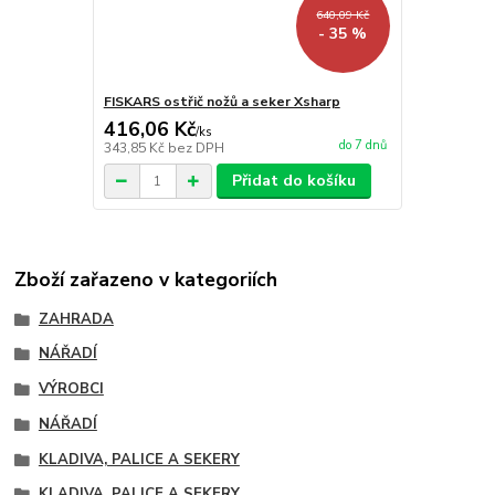
640,09 Kč
- 35 %
FISKARS ostřič nožů a seker Xsharp
416,06 Kč
/
ks
do 7 dnů
343,85 Kč
bez DPH
Přidat do košíku
Zboží zařazeno v kategoriích
ZAHRADA
NÁŘADÍ
VÝROBCI
NÁŘADÍ
KLADIVA, PALICE A SEKERY
KLADIVA, PALICE A SEKERY