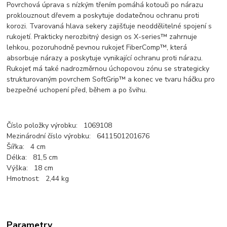
Povrchová úprava s nízkým třením pomáhá kotouči po nárazu
proklouznout dřevem a poskytuje dodatečnou ochranu proti
korozi. Tvarovaná hlava sekery zajišťuje neoddělitelné spojení s
rukojetí. Prakticky nerozbitný design os X-series™ zahrnuje
lehkou, pozoruhodně pevnou rukojeť FiberComp™, která
absorbuje nárazy a poskytuje vynikající ochranu proti nárazu.
Rukojeť má také nadrozměrnou úchopovou zónu se strategicky
strukturovaným povrchem SoftGrip™ a konec ve tvaru háčku pro
bezpečné uchopení před, během a po švihu.
Číslo položky výrobku: 1069108
Mezinárodní číslo výrobku: 6411501201676
Šířka: 4 cm
Délka: 81,5 cm
Výška: 18 cm
Hmotnost: 2,44 kg
Parametry