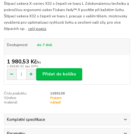
Štípací sekera X-series X32 s čepelí ve tvaru L Zdokonalenou techniku a
pokročilou ergonomii seker Fiskars řady™ X pocítíte při každém švihu.
Štípací sekera X32 s čepelí ve tvaru L pracuje s vaším tělem, mistrovsky
vyvážená pro optimalizaci rychlosti švihu a zesílení vaší síly, pro více
štípacích op...
celý popis
Dostupnost
do 7 dnů
1 980,53 Kč
/
ks
1 636,80 Kč
bez DPH
Přidat do košíku
Číslo produktu:
1069108
Výrobce:
Fiskars
materiál:
nářadí
Kompletní specifikace
Parametry