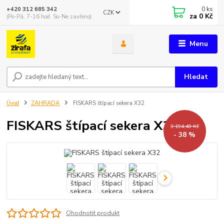
0
ks
+420 312 685 342
CZK
za
0 Kč
(Po-Pá, 7-16 hod. So-Ne zavřeno)
Menu
Hledat
Úvod
ZAHRADA
FISKARS štípací sekera X32
FISKARS štípací sekera X32
3 194,40 Kč
- 38 %
Ohodnotit produkt