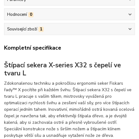
Hodnocení
0
Související zboží
1
Kompletní specifikace
Štípací sekera X-series X32 s čepelí ve
tvaru L
Zdokonalenou techniku a pokročilou ergonomii seker Fiskars
řady™ X pocítíte při každém švihu. Štípací sekera X32 s čepelí ve
tvaru L pracuje s vaším tělem, mistrovsky vyvážená pro
optimalizaci rychlosti švihu a zesílení vaší síly, pro více štípacích
operací jedním tahem. Inovativní, mimořádně ostrá kovaná ocelová
čepel je navržena tak, aby efektivněji štípala dřevo, a je dvojitě
kalená, aby si zachovala ostré a přesně vybroušené ostří.
Speciální konstrukce nože s širším nožem a štípacím klínem
poskytuje větší sílu a usnadňuje vytažení nože ze dřeva.