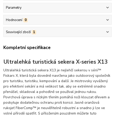
Parametry
Hodnocení
0
Související zboží
1
Kompletní specifikace
Ultralehká turistická sekera X-series X13
Ultralehká turistická sekera X13 je nejlehčí sekerou v sérii™
Fiskars X, která byla dovedně navržena jako outdoorový společník
pro turistiku, turistiku, kempování a další. Je mistrovsky vyvážený
pro efektivní sekání a má velikost tak, aby se extrémně snadno
přenášel, skladoval a pohodlně se používal jednou rukou.
Povrchová úprava s nízkým třením pomáhá noži klouzat dřevem a
poskytuje dodatečnou ochranu proti korozi. Jasně oranžová
rukojeť FiberComp™ je neuvěřitelně robustní a snadno ji lze ve
volné přírodě spatřit. S přiloženým pouzdrem můžete tuto