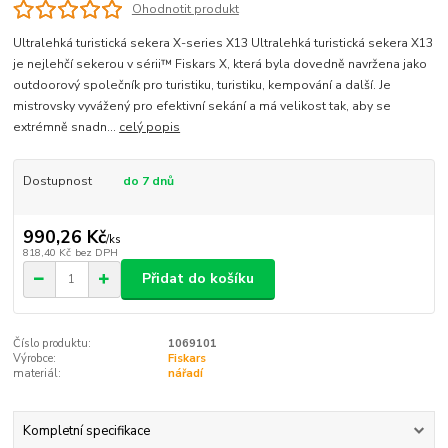
Ohodnotit produkt
Ultralehká turistická sekera X-series X13 Ultralehká turistická sekera X13
je nejlehčí sekerou v sérii™ Fiskars X, která byla dovedně navržena jako
outdoorový společník pro turistiku, turistiku, kempování a další. Je
mistrovsky vyvážený pro efektivní sekání a má velikost tak, aby se
extrémně snadn...
celý popis
Dostupnost
do 7 dnů
990,26 Kč
/
ks
818,40 Kč
bez DPH
Přidat do košíku
Číslo produktu:
1069101
Výrobce:
Fiskars
materiál:
nářadí
Kompletní specifikace