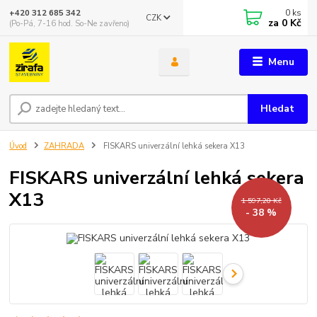
0
ks
+420 312 685 342
CZK
za
0 Kč
(Po-Pá, 7-16 hod. So-Ne zavřeno)
Menu
Hledat
Úvod
ZAHRADA
FISKARS univerzální lehká sekera X13
FISKARS univerzální lehká sekera
X13
1 597,20 Kč
- 38 %