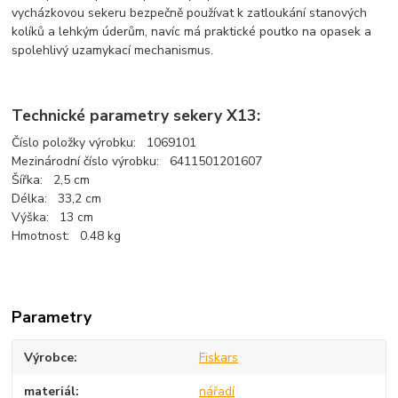
vycházkovou sekeru bezpečně používat k zatloukání stanových
kolíků a lehkým úderům, navíc má praktické poutko na opasek a
spolehlivý uzamykací mechanismus.
Technické parametry sekery X13:
Číslo položky výrobku: 1069101
Mezinárodní číslo výrobku: 6411501201607
Šířka: 2,5 cm
Délka: 33,2 cm
Výška: 13 cm
Hmotnost: 0.48 kg
Parametry
Výrobce
Fiskars
materiál
nářadí