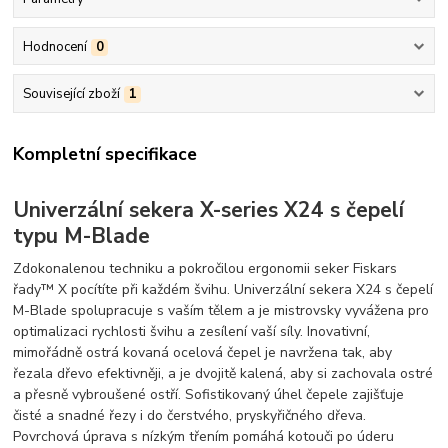
Hodnocení
0
Související zboží
1
Kompletní specifikace
Univerzální sekera X-series X24 s čepelí
typu M-Blade
Zdokonalenou techniku a pokročilou ergonomii seker Fiskars
řady™ X pocítíte při každém švihu. Univerzální sekera X24 s čepelí
M-Blade spolupracuje s vaším tělem a je mistrovsky vyvážena pro
optimalizaci rychlosti švihu a zesílení vaší síly. Inovativní,
mimořádně ostrá kovaná ocelová čepel je navržena tak, aby
řezala dřevo efektivněji, a je dvojitě kalená, aby si zachovala ostré
a přesně vybroušené ostří. Sofistikovaný úhel čepele zajišťuje
čisté a snadné řezy i do čerstvého, pryskyřičného dřeva.
Povrchová úprava s nízkým třením pomáhá kotouči po úderu