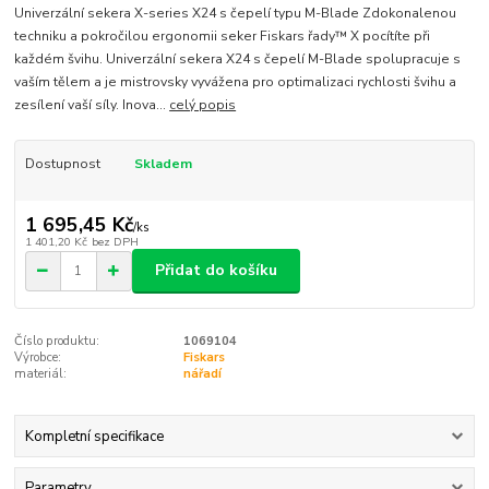
Univerzální sekera X-series X24 s čepelí typu M-Blade Zdokonalenou
techniku a pokročilou ergonomii seker Fiskars řady™ X pocítíte při
každém švihu. Univerzální sekera X24 s čepelí M-Blade spolupracuje s
vaším tělem a je mistrovsky vyvážena pro optimalizaci rychlosti švihu a
zesílení vaší síly. Inova...
celý popis
Dostupnost
Skladem
1 695,45 Kč
/
ks
1 401,20 Kč
bez DPH
Přidat do košíku
Číslo produktu:
1069104
Výrobce:
Fiskars
materiál:
nářadí
Kompletní specifikace
Parametry