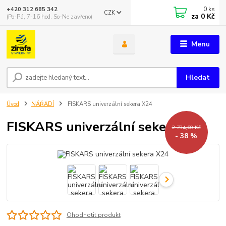
0
ks
+420 312 685 342
CZK
za
0 Kč
(Po-Pá, 7-16 hod. So-Ne zavřeno)
Menu
Hledat
Úvod
NÁŘADÍ
FISKARS univerzální sekera X24
FISKARS univerzální sekera X24
2 734,60 Kč
- 38 %
Ohodnotit produkt