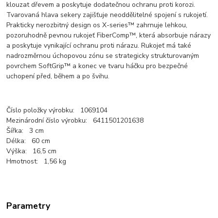
klouzat dřevem a poskytuje dodatečnou ochranu proti korozi.
Tvarovaná hlava sekery zajišťuje neoddělitelné spojení s rukojetí.
Prakticky nerozbitný design os X-series™ zahrnuje lehkou,
pozoruhodně pevnou rukojeť FiberComp™, která absorbuje nárazy
a poskytuje vynikající ochranu proti nárazu. Rukojeť má také
nadrozměrnou úchopovou zónu se strategicky strukturovaným
povrchem SoftGrip™ a konec ve tvaru háčku pro bezpečné
uchopení před, během a po švihu.
Číslo položky výrobku: 1069104
Mezinárodní číslo výrobku: 6411501201638
Šířka: 3 cm
Délka: 60 cm
Výška: 16,5 cm
Hmotnost: 1,56 kg
Parametry