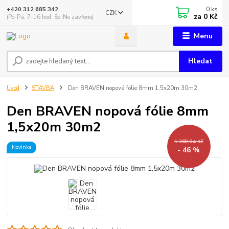
0
ks
+420 312 685 342
CZK
za
0 Kč
(Po-Pá, 7-16 hod. So-Ne zavřeno)
Menu
Hledat
Úvod
STAVBA
Den BRAVEN nopová fólie 8mm 1,5x20m 30m2
Den BRAVEN nopová fólie 8mm
1,5x20m 30m2
1 360,04 Kč
Novinka
- 46 %