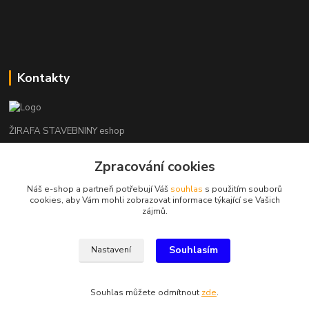
Kontakty
ŽIRAFA STAVEBNINY eshop
Zpracování cookies
+420 312 685 342
(Po-Pá, 7-16 hod. So-Ne zavřeno)
Náš e-shop a partneři potřebují Váš
souhlas
s použitím souborů
cookies, aby Vám mohli zobrazovat informace týkající se Vašich
kladno@zirafa-stavebniny.cz
zájmů.
Souhlasím
Nastavení
Souhlas můžete odmítnout
zde
.