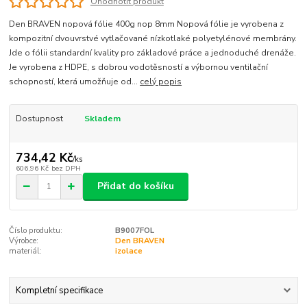
Ohodnotit produkt
Den BRAVEN nopová fólie 400g nop 8mm Nopová fólie je vyrobena z
kompozitní dvouvrstvé vytlačované nízkotlaké polyetylénové membrány.
Jde o fólii standardní kvality pro základové práce a jednoduché drenáže.
Je vyrobena z HDPE, s dobrou vodotěsností a výbornou ventilační
schopností, která umožňuje od...
celý popis
Dostupnost
Skladem
734,42 Kč
/
ks
606,96 Kč
bez DPH
Přidat do košíku
Číslo produktu:
B9007FOL
Výrobce:
Den BRAVEN
materiál:
izolace
Kompletní specifikace