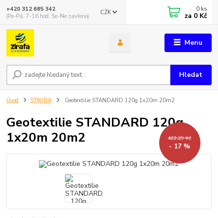
0
ks
+420 312 685 342
CZK
za
0 Kč
(Po-Pá, 7-16 hod. So-Ne zavřeno)
Menu
Hledat
Úvod
STAVBA
Geotextilie STANDARD 120g 1x20m 20m2
Geotextilie STANDARD 120g
1x20m 20m2
422,29 Kč
- 17 %