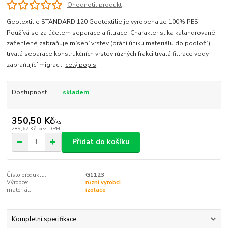
Ohodnotit produkt
Geotextilie STANDARD 120 Geotextilie je vyrobena ze 100% PES.
Používá se za účelem separace a filtrace. Charakteristika kalandrované –
zažehlené zabraňuje mísení vrstev (brání úniku materiálu do podloží)
trvalá separace konstrukčních vrstev různých frakci trvalá filtrace vody
zabraňující migrac...
celý popis
Dostupnost
skladem
350,50 Kč
/
ks
289,67 Kč
bez DPH
Přidat do košíku
Číslo produktu:
G1123
Výrobce:
různí vyrobci
materiál:
izolace
Kompletní specifikace