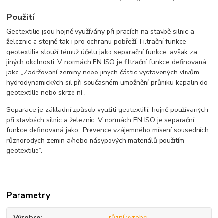
Použití
Geotextilie jsou hojně využívány při pracích na stavbě silnic a
železnic a stejně tak i pro ochranu pobřeží. Filtrační funkce
geotextilie slouží témuž účelu jako separační funkce, avšak za
jiných okolnosti. V normách EN ISO je filtrační funkce definovaná
jako „Zadržovaní zeminy nebo jiných částic vystavených vlivům
hydrodynamických sil při současném umožnění průniku kapalin do
geotextilie nebo skrze ni“.
Separace je základní způsob využiti geotextilií, hojně používaných
při stavbách silnic a železnic. V normách EN ISO je separační
funkce definovaná jako „Prevence vzájemného mísení sousedních
různorodých zemin a/nebo násypových materiálů použitím
geotextilie“.
Parametry
Výrobce
různí vyrobci