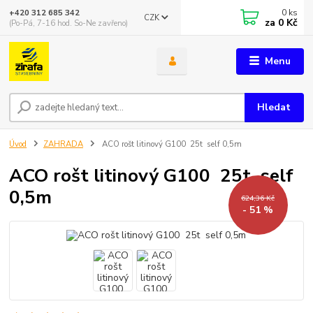
0
ks
+420 312 685 342
CZK
za
0 Kč
(Po-Pá, 7-16 hod. So-Ne zavřeno)
Menu
Hledat
Úvod
ZAHRADA
ACO rošt litinový G100 25t self 0,5m
ACO rošt litinový G100 25t self
0,5m
624,36 Kč
- 51 %