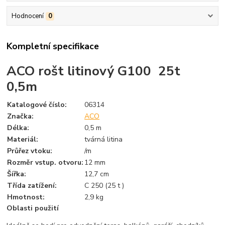
Hodnocení
0
Kompletní specifikace
ACO rošt litinový G100 25t
0,5m
Katalogové číslo:
06314
Značka:
ACO
Délka
:
0,5 m
Materiál
:
tvárná litina
Průřez vtoku
:
/m
Rozměr vstup. otvoru
:
12 mm
Šířka
:
12,7 cm
Třída zatížení
:
C 250 (25 t )
Hmotnost
:
2,9 kg
Oblasti použití