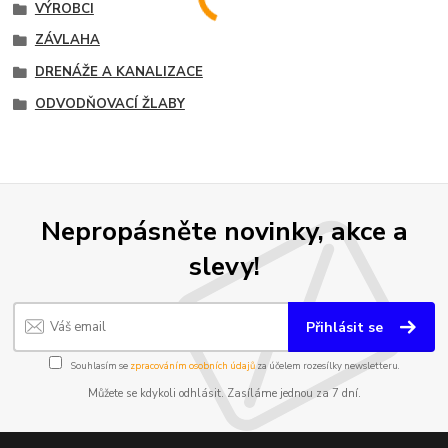
VÝROBCI
ZÁVLAHA
DRENÁŽE A KANALIZACE
ODVODŇOVACÍ ŽLABY
Nepropásněte novinky, akce a
slevy!
Přihlásit se
Souhlasím se
zpracováním osobních údajů
za účelem rozesílky newsletteru.
Můžete se kdykoli odhlásit. Zasíláme jednou za 7 dní.