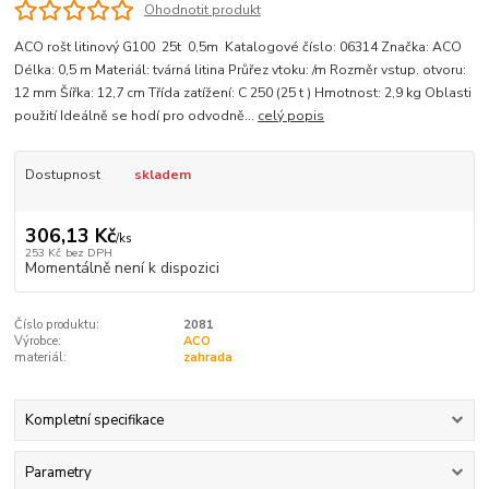
Ohodnotit produkt
ACO rošt litinový G100 25t 0,5m Katalogové číslo: 06314 Značka: ACO
Délka: 0,5 m Materiál: tvárná litina Průřez vtoku: /m Rozměr vstup. otvoru:
12 mm Šířka: 12,7 cm Třída zatížení: C 250 (25 t ) Hmotnost: 2,9 kg Oblasti
použití Ideálně se hodí pro odvodně...
celý popis
Dostupnost
skladem
306,13 Kč
/
ks
253 Kč
bez DPH
Momentálně není k dispozici
Číslo produktu:
2081
Výrobce:
ACO
materiál:
zahrada
Kompletní specifikace
Parametry