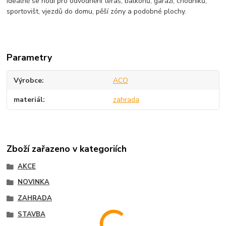
Ideálně se hodí pro odvodnění teras, balkónů, garáží, chodníků,
sportovišt, vjezdů do domu, pěší zóny a podobné plochy.
Parametry
Výrobce
ACO
materiál
zahrada
Zboží zařazeno v kategoriích
AKCE
NOVINKA
ZAHRADA
STAVBA