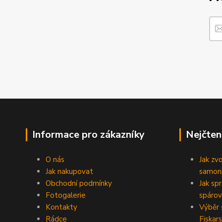
Informace pro zákazníky
Nejčten
O nás
Jak zv
Jak nakupovat
samoni
Obchodní podmínky
Jak sp
Fotogalerie
spárov
Kontakty
Výběr 
Rádce
Fiskars