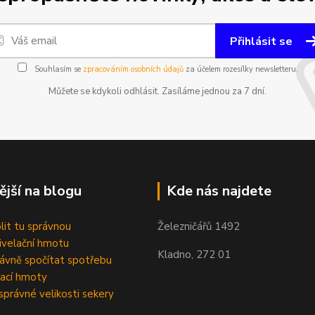
Přihlásit se
Souhlasím se
zpracováním osobních údajů
za účelem rozesílky newsletteru.
Můžete se kdykoli odhlásit. Zasíláme jednou za 7 dní.
ější na blogu
Kde nás najdete
olit tu správnou
Železničářů 1492
velační hmotu
Kladno, 272 01
rávně spočítat spotřebu
ací hmoty
správné velikosti sekery