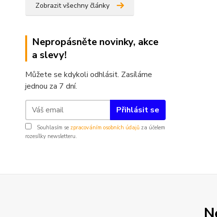
Zobrazit všechny články
Nepropásněte novinky, akce
a slevy!
Můžete se kdykoli odhlásit. Zasíláme
jednou za 7 dní.
Přihlásit se
Souhlasím se
zpracováním osobních údajů
za účelem
rozesílky newsletteru.
N