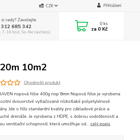
Přihlášení
CZK
 si rady? Zavolejte.
0
ks
 312 685 342
za
0 Kč
, 7-16 hod. So-Ne zavřeno)
5x20m 10m2
Ohodnotit produkt
AVEN nopová fólie 400g nop 8mm Nopová fólie je vyrobena
ozitní dvouvrstvé vytlačované nízkotlaké polyetylénové
ny. Jde o fólii standardní kvality pro základové práce a
uché drenáže. Je vyrobena z HDPE, s dobrou vodotěsností a
ou ventilační schopností, která umožňuje od...
celý popis