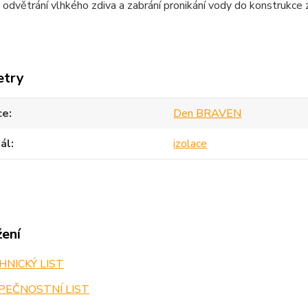
odvětrání vlhkého zdiva a zabrání pronikání vody do konstrukce 
etry
ce
Den BRAVEN
ál
izolace
žení
NICKÝ LIST
PEČNOSTNÍ LIST