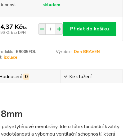
tupnost
skladem
4,37 Kč
/
ks
Přidat do košíku
,96 Kč
bez DPH
roduktu:
B9005FOL
Výrobce:
Den BRAVEN
l:
izolace
Hodnocení
0
Ke stažení
p 8mm
polyetylénové membrány. Jde o fólii standardní kvality
vodotěsností a výbornou ventilační schopností, která