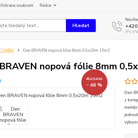
Ochrana soukromí
Rádce
Nevíte
Hledat
+420
(Po-Pá
STAVBA
Den BRAVEN nopová fólie 8mm 0,5x20m 10m2
 BRAVEN nopová fólie 8mm 0,
452,54 Kč
- 46 %
Den BR
z komp
membrá
jednod
výborn