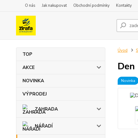
O nás
Jak nakupovat
Obchodní podmínky
Kontakty
Úvod
TOP
Den
AKCE
NOVINKA
Novinka
VÝPRODEJ
ZAHRADA
NÁŘADÍ