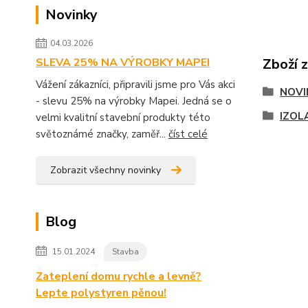
Novinky
04.03.2026
SLEVA 25% NA VÝROBKY MAPEI
Zboží 
Vážení zákazníci, připravili jsme pro Vás akci
NOVI
- slevu 25% na výrobky Mapei. Jedná se o
IZOL
velmi kvalitní stavební produkty této
světoznámé značky, zaměř...
číst celé
Zobrazit všechny novinky
Blog
15.01.2024
Stavba
Zateplení domu rychle a levně?
Lepte polystyren pěnou!