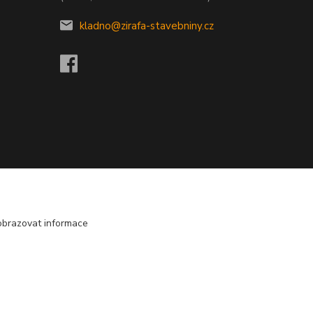
kladno@zirafa-stavebniny.cz
obrazovat informace