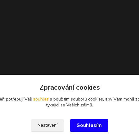
Zpracování cookies
eři potřebují Váš
souhlas
s použitím souborů cookies, aby Vám mohli z
týkající se Vašich zájmů.
Souhlasím
Nastavení