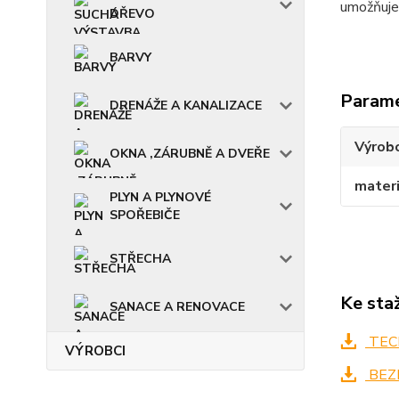
umožňuje 
DŘEVO
BARVY
Param
DRENÁŽE A KANALIZACE
Výrob
OKNA ,ZÁRUBNĚ A DVEŘE
materi
PLYN A PLYNOVÉ
SPOŘEBIČE
STŘECHA
Ke sta
SANACE A RENOVACE
TECH
VÝROBCI
BEZ