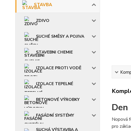
STAVBA
ZDIVO
SUCHÉ SMĚSY A POJIVA
STAVEBNI CHEMIE
IZOLACE PROTI VODĚ
Kompl
IZOLACE TEPELNÉ
Komple
BETONOVÉ VÝROBKY
Den 
FASÁDNÍ SYSTÉMY
Nopová fó
pro zákla
SUCHÁ VÝSTAVBA A