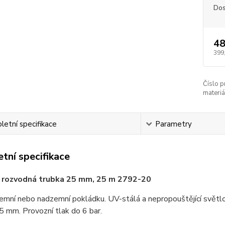
Dos
48
399
Číslo p
materiá
etní specifikace
Parametry
tní specifikace
 rozvodná trubka 25 mm, 25 m 2792-20
mní nebo nadzemní pokládku. UV-stálá a nepropouštějící světlo, 
 mm. Provozní tlak do 6 bar.