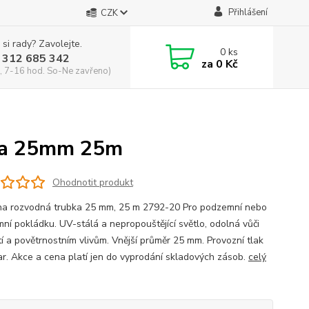
Přihlášení
CZK
 si rady? Zavolejte.
0
ks
 312 685 342
za
0 Kč
, 7-16 hod. So-Ne zavřeno)
ka 25mm 25m
Ohodnotit produkt
a rozvodná trubka 25 mm, 25 m 2792-20 Pro podzemní nebo
ní pokládku. UV-stálá a nepropouštějící světlo, odolná vůči
tí a povětrnostním vlivům. Vnější průměr 25 mm. Provozní tlak
ar. Akce a cena platí jen do vyprodání skladových zásob.
celý