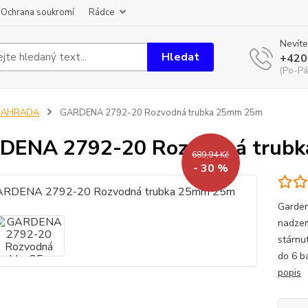
Ochrana soukromí
Rádce
Nevíte
Hledat
+420
(Po-Pá
ZAHRADA
GARDENA 2792-20 Rozvodná trubka 25mm 25m
DENA 2792-20 Rozvodná trub
689,94 Kč
- 30 %
Garden
nadzem
stárnu
do 6 b
popis