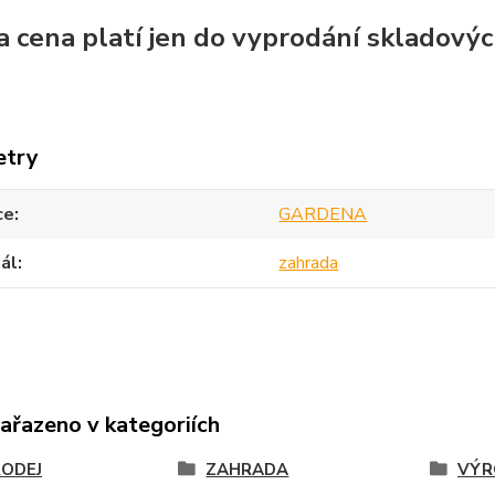
a cena platí jen do vyprodání skladovýc
etry
ce
GARDENA
ál
zahrada
zařazeno v kategoriích
ODEJ
ZAHRADA
VÝR