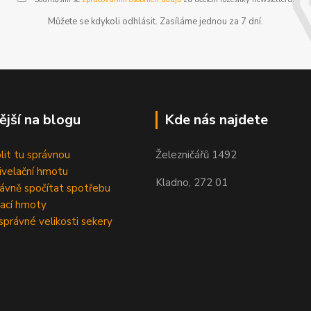
Můžete se kdykoli odhlásit. Zasíláme jednou za 7 dní.
ější na blogu
Kde nás najdete
olit tu správnou
Železničářů 1492
velační hmotu
Kladno, 272 01
rávně spočítat spotřebu
ací hmoty
správné velikosti sekery