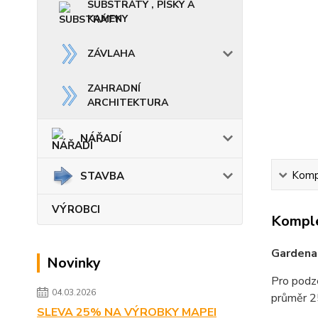
SUBSTRÁTY , PÍSKY A
KAMENY
ZÁVLAHA
ZAHRADNÍ
ARCHITEKTURA
NÁŘADÍ
Kompl
STAVBA
VÝROBCI
Komple
Gardena
Novinky
Pro podze
04.03.2026
průměr 25
SLEVA 25% NA VÝROBKY MAPEI