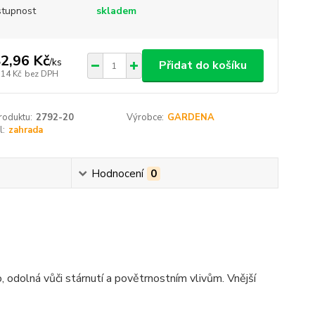
tupnost
skladem
2,96 Kč
/
ks
Přidat do košíku
,14 Kč
bez DPH
roduktu:
2792-20
Výrobce:
GARDENA
l:
zahrada
Hodnocení
0
odolná vůči stárnutí a povětrnostním vlivům. Vnější