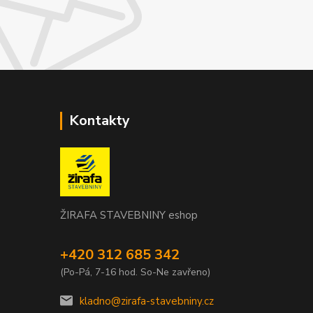
Kontakty
ŽIRAFA STAVEBNINY eshop
+420 312 685 342
(Po-Pá, 7-16 hod. So-Ne zavřeno)
kladno@zirafa-stavebniny.cz