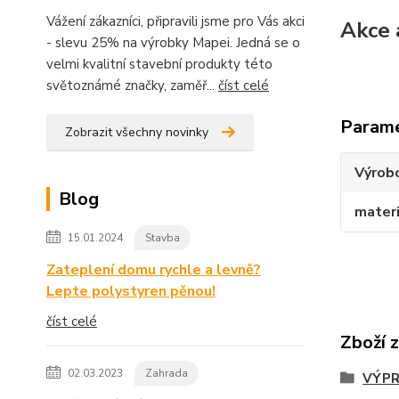
Vážení zákazníci, připravili jsme pro Vás akci
Akce 
- slevu 25% na výrobky Mapei. Jedná se o
velmi kvalitní stavební produkty této
světoznámé značky, zaměř...
číst celé
Param
Zobrazit všechny novinky
Výrob
Blog
materi
15.01.2024
Stavba
Zateplení domu rychle a levně?
Lepte polystyren pěnou!
číst celé
Zboží 
02.03.2023
Zahrada
VÝPR