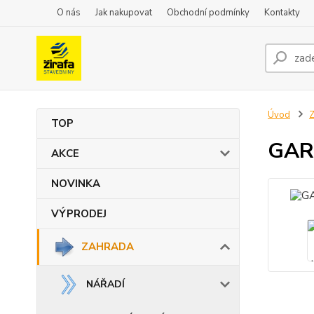
O nás
Jak nakupovat
Obchodní podmínky
Kontakty
Úvod
TOP
GAR
AKCE
NOVINKA
VÝPRODEJ
ZAHRADA
NÁŘADÍ