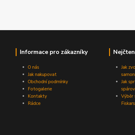
Informace pro zákazníky
Nejčten
O nás
Jak zv
Jak nakupovat
samoni
Obchodní podmínky
Jak sp
Fotogalerie
spárov
Kontakty
Výběr 
Rádce
Fiskars