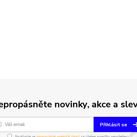
epropásněte novinky, akce a slev
Přihlásit se
Souhlasím se
zpracováním osobních údajů
za účelem rozesílky newsletteru.