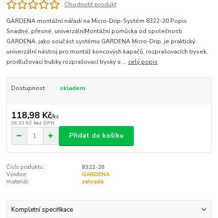
Ohodnotit produkt
GARDENA montážní nářadí na Micro-Drip-Systém 8322-20 Popis
Snadné, přesné, univerzálníMontážní pomůcka od společnosti
GARDENA, jako součást systému GARDENA Micro-Drip, je praktický
univerzální nástroj pro montáž koncových kapačů, rozprašovacích trysek,
prodlužovací trubky rozprašovací trysky a ...
celý popis
Dostupnost
skladem
118,98 Kč
/
ks
98,33 Kč
bez DPH
Přidat do košíku
Číslo produktu:
8322-20
Výrobce:
GARDENA
materiál:
zahrada
Kompletní specifikace