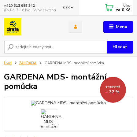
0
ks
+420 312 685 342
CZK
za
0 Kč
(Po-Pá, 7-16 hod. So-Ne zavřeno)
Menu
Hledat
Úvod
ZAHRADA
GARDENA MDS- montážní pomůcka
GARDENA MDS- montážní
pomůcka
174,97 Kč
- 32 %