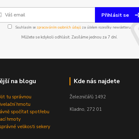
Přihlásit se
Souhlasím se
zpracováním osobních údajů
za účelem rozesílky newsletteru.
Můžete se kdykoli odhlásit. Zasíláme jednou za 7 dní.
ější na blogu
Kde nás najdete
olit tu správnou
Železničářů 1492
velační hmotu
Kladno, 272 01
rávně spočítat spotřebu
ací hmoty
správné velikosti sekery