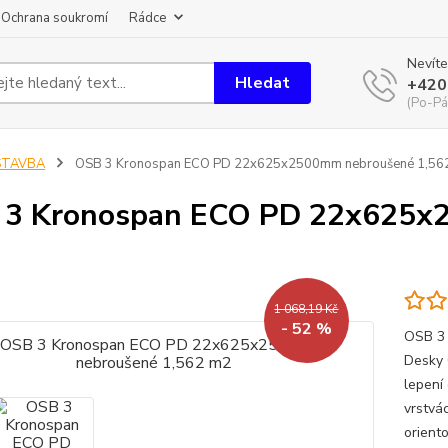
Ochrana soukromí
Rádce
Nevíte
Hledat
+420
(Po-Pá
STAVBA
OSB 3 Kronospan ECO PD 22x625x2500mm nebroušené 1,56
 3 Kronospan ECO PD 22x625x
1 068,19 Kč
- 52 %
OSB 3
Desky 
lepení
vrstvá
orient