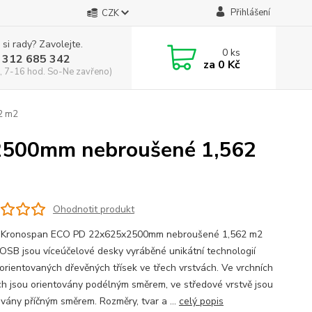
Přihlášení
CZK
 si rady? Zavolejte.
0
ks
 312 685 342
za
0 Kč
, 7-16 hod. So-Ne zavřeno)
2 m2
2500mm nebroušené 1,562
Ohodnotit produkt
 Kronospan ECO PD 22x625x2500mm nebroušené 1,562 m2
OSB jsou víceúčelové desky vyráběné unikátní technologií
 orientovaných dřevěných třísek ve třech vrstvách. Ve vrchních
ch jsou orientovány podélným směrem, ve středové vrstvě jsou
ovány příčným směrem. Rozměry, tvar a ...
celý popis