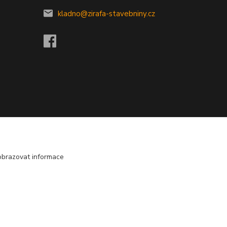
kladno@zirafa-stavebniny.cz
obrazovat informace