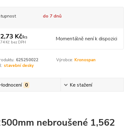
tupnost
do 7 dnů
2,73 Kč
/
ks
Momentálně není k dispozici
,74 Kč
bez DPH
roduktu:
625250022
Výrobce:
Kronospan
l:
stavební desky
Hodnocení
0
Ke stažení
2500mm nebroušené 1,562