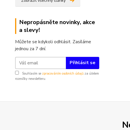
Zobrazit všechny články
Nepropásněte novinky, akce
a slevy!
Můžete se kdykoli odhlásit. Zasíláme
jednou za 7 dní.
Přihlásit se
Souhlasím se
zpracováním osobních údajů
za účelem
rozesílky newsletteru.
N