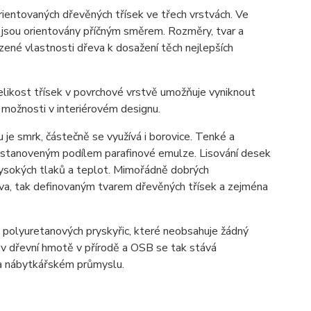
rientovaných dřevěných třísek ve třech vrstvách. Ve
 jsou orientovány příčným směrem. Rozměry, tvar a
ozené vlastnosti dřeva k dosažení těch nejlepších
Velikost třísek v povrchové vrstvě umožňuje vyniknout
é možnosti v interiérovém designu.
u je smrk, částečně se využívá i borovice. Tenké a
a stanoveným podílem parafinové emulze. Lisování desek
 vysokých tlaků a teplot. Mimořádně dobrých
va, tak definovaným tvarem dřevěných třísek a zejména
 polyuretanových pryskyřic, které neobsahuje žádný
 v dřevní hmotě v přírodě a OSB se tak stává
 a nábytkářském průmyslu.