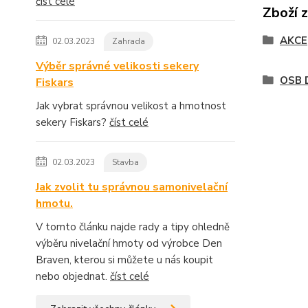
číst celé
Zboží 
AKCE
02.03.2023
Zahrada
Výběr správné velikosti sekery
OSB 
Fiskars
Jak vybrat správnou velikost a hmotnost
sekery Fiskars?
číst celé
02.03.2023
Stavba
Jak zvolit tu správnou samonivelační
hmotu.
V tomto článku najde rady a tipy ohledně
výběru nivelační hmoty od výrobce Den
Braven, kterou si můžete u nás koupit
nebo objednat.
číst celé