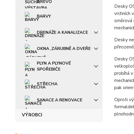
DŘEVO
Desky OSB
vrchních 
BARVY
směrová o
mechanick
DRENÁŽE A KANALIZACE
Desky neo
přirozené
OKNA ,ZÁRUBNĚ A DVEŘE
Desky OSB
PLYN A PLYNOVÉ
velkoploš
SPOŘEBIČE
probíhá v
mechanic
STŘECHA
pak orien
Oproti vý
SANACE A RENOVACE
formaldeh
plnohodn
VÝROBCI