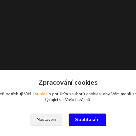
Zpracování cookies
eři potřebují Váš
souhlas
s použitím souborů cookies, aby Vám mohli z
týkající se Vašich zájmů.
Souhlasím
Nastavení