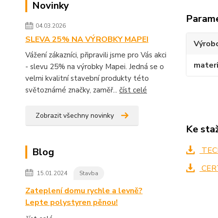
Novinky
Param
04.03.2026
SLEVA 25% NA VÝROBKY MAPEI
Výrob
Vážení zákazníci, připravili jsme pro Vás akci
materi
- slevu 25% na výrobky Mapei. Jedná se o
velmi kvalitní stavební produkty této
světoznámé značky, zaměř...
číst celé
Zobrazit všechny novinky
Ke sta
TECH
Blog
CERT
15.01.2024
Stavba
Zateplení domu rychle a levně?
Lepte polystyren pěnou!