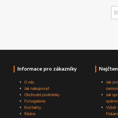
Informace pro zákazníky
Nejčten
O nás
Jak zv
Jak nakupovat
samoni
Obchodní podmínky
Jak sp
Fotogalerie
spárov
Kontakty
Výběr 
Rádce
Fiskars