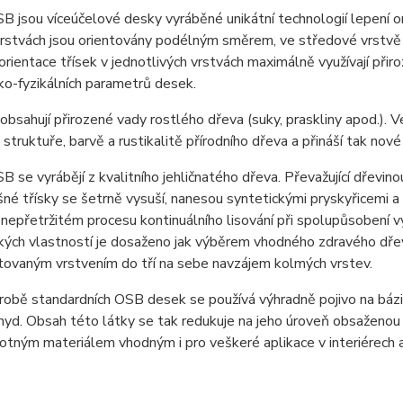
 jsou víceúčelové desky vyráběné unikátní technologií lepení o
vrstvách jsou orientovány podélným směrem, ve středové vrstvě
rientace třísek v jednotlivých vrstvách maximálně využívají přir
o-fyzikálních parametrů desek.
bsahují přirozené vady rostlého dřeva (suky, praskliny apod.). 
 struktuře, barvě a rustikalitě přírodního dřeva a přináší tak nov
 se vyrábějí z kvalitního jehličnatého dřeva. Převažující dřevino
né třísky se šetrně vysuší, nanesou syntetickými pryskyřicemi 
 nepřetržitém procesu kontinuálního lisování při spolupůsobení
kých vlastností je dosaženo jak výběrem vhodného zdravého dře
tovaným vrstvením do tří na sebe navzájem kolmých vrstev.
robě standardních OSB desek se používá výhradně pojivo na bázi
yd. Obsah této látky se tak redukuje na jeho úroveň obsaženou
otným materiálem vhodným i pro veškeré aplikace v interiérech