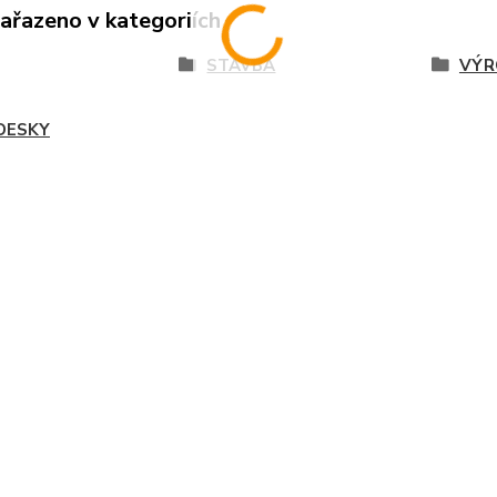
zařazeno v kategoriích
STAVBA
VÝR
DESKY